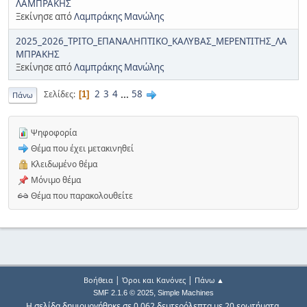
ΛΑΜΠΡΑΚΗΣ
Ξεκίνησε από
Λαμπράκης Μανώλης
2025_2026_ΤΡΙΤΟ_ΕΠΑΝΑΛΗΠΤΙΚΟ_ΚΑΛΥΒΑΣ_ΜΕΡΕΝΤΙΤΗΣ_ΛΑ
ΜΠΡΑΚΗΣ
Ξεκίνησε από
Λαμπράκης Μανώλης
2
3
4
...
58
Σελίδες
1
Πάνω
Ψηφοφορία
Θέμα που έχει μετακινηθεί
Κλειδωμένο θέμα
Μόνιμο θέμα
Θέμα που παρακολουθείτε
|
|
Βοήθεια
Όροι και Κανόνες
Πάνω ▲
,
SMF 2.1.6 © 2025
Simple Machines
Η σελίδα δημιουργήθηκε σε 0.062 δευτερόλεπτα με 20 ερωτήματα.