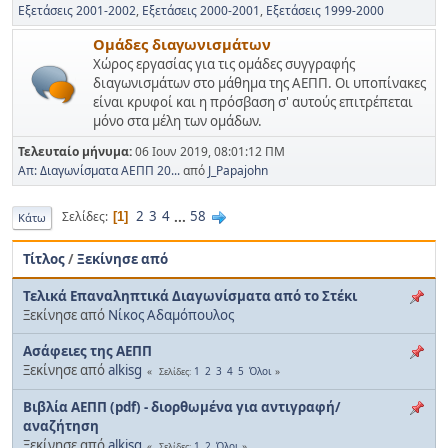
Εξετάσεις 2001-2002
Εξετάσεις 2000-2001
Εξετάσεις 1999-2000
Ομάδες διαγωνισμάτων
Χώρος εργασίας για τις ομάδες συγγραφής
διαγωνισμάτων στο μάθημα της ΑΕΠΠ. Οι υποπίνακες
είναι κρυφοί και η πρόσβαση σ' αυτούς επιτρέπεται
μόνο στα μέλη των ομάδων.
Τελευταίο μήνυμα:
06 Ιουν 2019, 08:01:12 ΠΜ
Απ: Διαγωνίσματα ΑΕΠΠ 20...
από
J_Papajohn
2
3
4
...
58
Σελίδες
1
Κάτω
Τίτλος
/
Ξεκίνησε από
Τελικά Επαναληπτικά Διαγωνίσματα από το Στέκι
Ξεκίνησε από
Νίκος Αδαμόπουλος
Ασάφειες της ΑΕΠΠ
Ξεκίνησε από
alkisg
1
2
3
4
5
Όλοι
Σελίδες
Βιβλία ΑΕΠΠ (pdf) - διορθωμένα για αντιγραφή/
αναζήτηση
Ξεκίνησε από
alkisg
1
2
Όλοι
Σελίδες