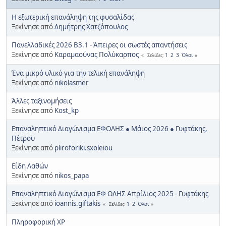
Η εξωτερική επανάληψη της φυσαλίδας
Ξεκίνησε από
Δημήτρης Χατζόπουλος
Πανελλαδικές 2026 Β3.1 - Άπειρες οι σωστές απαντήσεις
Ξεκίνησε από
Καραμαούνας Πολύκαρπος
1
2
3
Όλοι
Σελίδες
Ένα μικρό υλικό για την τελική επανάληψη
Ξεκίνησε από
nikolasmer
Άλλες ταξινομήσεις
Ξεκίνησε από
Kost_kp
Επαναληπτικό Διαγώνισμα ΕΦΟΛΗΣ ● Μάιος 2026 ● Γυφτάκης,
Πέτρου
Ξεκίνησε από
pliroforiki.sxoleiou
Είδη Λαθών
Ξεκίνησε από
nikos_papa
Επαναληπτικό Διαγώνισμα ΕΦ ΟΛΗΣ Απρίλιος 2025 - Γυφτάκης
Ξεκίνησε από
ioannis.giftakis
1
2
Όλοι
Σελίδες
Πληροφορική XP