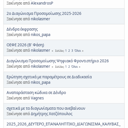
Ξεκίνησε από
AlexandrosP
2ο Διαγώνισμα Προσομοίωσης 2025-2026
Ξεκίνησε από
nikolasmer
Δένδρα έκφρασης
Ξεκίνησε από
nikos_papa
ΟΕΦΕ 2026 (Β' Φάση)
Ξεκίνησε από
nikolasmer
1
2
3
Όλοι
Σελίδες
Διαγώνισμα Προσομοίωσης Ψηφιακό Φροντιστήριο 2026
Ξεκίνησε από
nikolasmer
1
2
Όλοι
Σελίδες
Ερώτηση σχετικά με παραμέτρους σε Διαδικασία
Ξεκίνησε από
nikos_papa
Αναπαράσταση κώδικα σε Δένδρο
Ξεκίνησε από
Vagnes
σχετικά με τα διαγωνίσματα που ανεβαίνουν
Ξεκίνησε από
Δημήτρης Χατζόπουλος
2025_2026_ΔΕΥΤΕΡΟ_ΕΠΑΝΑΛΗΠΤΙΚΟ_ΔΙΑΓΩΝΙΣΜΑ_ΚΑΛΥΒΑΣ_