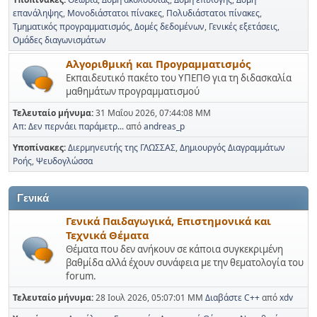
επανάληψης
Μονοδιάστατοι πίνακες
Πολυδιάστατοι πίνακες
Τμηματικός προγραμματισμός
Δομές δεδομένων
Γενικές εξετάσεις
Ομάδες διαγωνισμάτων
Αλγοριθμική και Προγραμματισμός
Εκπαιδευτικό πακέτο του ΥΠΕΠΘ για τη διδασκαλία
μαθημάτων προγραμματισμού
Τελευταίο μήνυμα:
31 Μαΐου 2026, 07:44:08 ΜΜ
Απ: Δεν περνάει παράμετρ...
από
andreas_p
Υποπίνακες
Διερμηνευτής της ΓΛΩΣΣΑΣ
Δημιουργός Διαγραμμάτων
Ροής
Ψευδογλώσσα
Γενικά
Γενικά Παιδαγωγικά, Επιστημονικά και
Τεχνικά Θέματα
Θέματα που δεν ανήκουν σε κάποια συγκεκριμένη
βαθμίδα αλλά έχουν συνάφεια με την θεματολογία του
forum.
Τελευταίο μήνυμα:
28 Ιουλ 2026, 05:07:01 ΜΜ
Διαβάστε C++
από
xdv