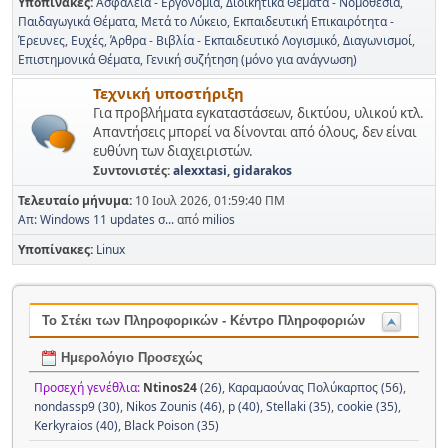
Υποπίνακες
Ασφάλεια - Εργονομία
Διοικητικά Θέματα - Νομοθεσία
Παιδαγωγικά Θέματα
Μετά το Λύκειο
Εκπαιδευτική Επικαιρότητα -
Έρευνες
Ευχές
Άρθρα - Βιβλία - Εκπαιδευτικό Λογισμικό
Διαγωνισμοί
Επιστημονικά Θέματα
Γενική συζήτηση (μόνο για ανάγνωση)
Τεχνική υποστήριξη
Για προβλήματα εγκαταστάσεων, δικτύου, υλικού κτλ.
Απαντήσεις μπορεί να δίνονται από όλους, δεν είναι
ευθύνη των διαχειριστών.
Συντονιστές:
alexxtasi
,
gidarakos
Τελευταίο μήνυμα:
10 Ιουλ 2026, 01:59:40 ΠΜ
Απ: Windows 11 updates σ...
από
milios
Υποπίνακες
Linux
Το Στέκι των Πληροφορικών - Κέντρο Πληροφοριών
Ημερολόγιο Προσεχώς
Προσεχή γενέθλια:
Ntinos24
(26)
,
Καραμαούνας Πολύκαρπος (56)
,
nondassp9 (30)
,
Nikos Zounis (46)
,
p (40)
,
Stellaki (35)
,
cookie (35)
,
Kerkyraios (40)
,
Black Poison (35)