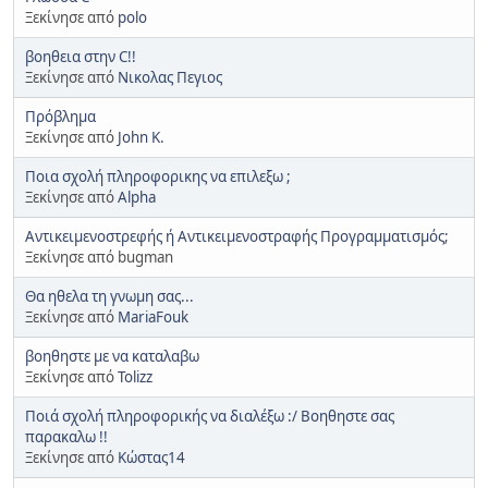
Ξεκίνησε από
polo
βοηθεια στην C!!
Ξεκίνησε από
Νικολας Πεγιος
Πρόβλημα
Ξεκίνησε από
John K.
Ποια σχολή πληροφορικης να επιλεξω ;
Ξεκίνησε από
Alpha
Αντικειμενοστρεφής ή Αντικειμενοστραφής Προγραμματισμός;
Ξεκίνησε από bugman
Θα ηθελα τη γνωμη σας...
Ξεκίνησε από
MariaFouk
βοηθηστε με να καταλαβω
Ξεκίνησε από
Tolizz
Ποιά σχολή πληροφορικής να διαλέξω :/ Βοηθηστε σας
παρακαλω !!
Ξεκίνησε από
Κώστας14