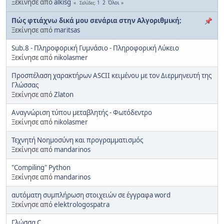
Ξεκίνησε από
alkisg
1
2
Όλοι
Σελίδες
Πώς φτιάχνω δικά μου σενάρια στην Αλγοριθμική;
Ξεκίνησε από
maritsas
Sub.8 - Πληροφορική Γυμνάσιο - Πληροφορική Λύκειο
Ξεκίνησε από
nikolasmer
Προσπέλαση χαρακτήρων ASCII κειμένου με τον Διερμηνευτή της
Γλώσσας
Ξεκίνησε από
Zlaton
Αναγνώριση τύπου μεταβλητής - Φωτόδεντρο
Ξεκίνησε από
nikolasmer
Τεχνητή Νοημοσύνη και προγραμματισμός
Ξεκίνησε από
mandarinos
"Compiling" Python
Ξεκίνησε από
mandarinos
αυτόματη συμπλήρωση στοιχειών σε έγγραφa word
Ξεκίνησε από
elektrologospatra
Γλώσσα C