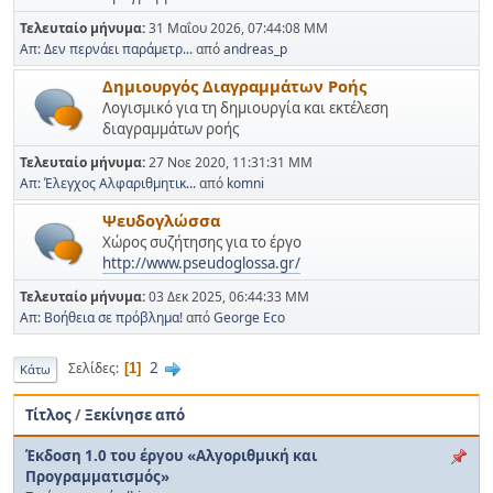
Τελευταίο μήνυμα:
31 Μαΐου 2026, 07:44:08 ΜΜ
Απ: Δεν περνάει παράμετρ...
από
andreas_p
Δημιουργός Διαγραμμάτων Ροής
Λογισμικό για τη δημιουργία και εκτέλεση
διαγραμμάτων ροής
Τελευταίο μήνυμα:
27 Νοε 2020, 11:31:31 ΜΜ
Απ: Έλεγχος Αλφαριθμητικ...
από
komni
Ψευδογλώσσα
Χώρος συζήτησης για το έργο
http://www.pseudoglossa.gr/
Τελευταίο μήνυμα:
03 Δεκ 2025, 06:44:33 ΜΜ
Απ: Βοήθεια σε πρόβλημα!
από
George Eco
2
Σελίδες
1
Κάτω
Τίτλος
/
Ξεκίνησε από
Έκδοση 1.0 του έργου «Αλγοριθμική και
Προγραμματισμός»