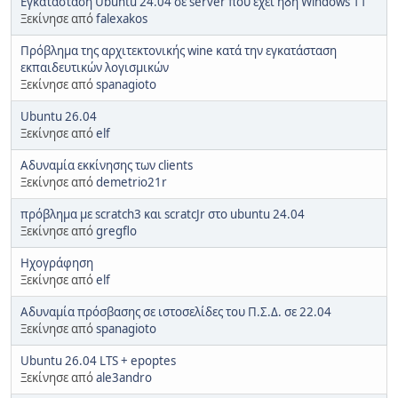
Εγκατάσταση Ubuntu 24.04 σε server που έχει ήδη Windows 11
Ξεκίνησε από
falexakos
Πρόβλημα της αρχιτεκτονικής wine κατά την εγκατάσταση
εκπαιδευτικών λογισμικών
Ξεκίνησε από
spanagioto
Ubuntu 26.04
Ξεκίνησε από
elf
Αδυναμία εκκίνησης των clients
Ξεκίνησε από
demetrio21r
πρόβλημα με scratch3 και scratcJr στο ubuntu 24.04
Ξεκίνησε από
gregflo
Ηχογράφηση
Ξεκίνησε από
elf
Αδυναμία πρόσβασης σε ιστοσελίδες του Π.Σ.Δ. σε 22.04
Ξεκίνησε από
spanagioto
Ubuntu 26.04 LTS + epoptes
Ξεκίνησε από
ale3andro