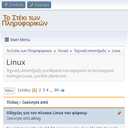
Σύνδεση
Εγγραφή
Το Στέκι των
Πληροφορικών
Main Menu
Το Στέκι των Πληροφορικών
Γενικά
Τεχνική υποστήριξη
Linux
►
►
►
Linux
Τεχνική υποστήριξη για θέματα που αφορούν το λειτουργικό
σύστημα Linux, για thin clients κτλ.
2
3
4
...
90
Σελίδες
1
Κάτω
Τίτλος
/
Ξεκίνησε από
Οδηγίες για τον πίνακα Linux του φόρουμ
Ξεκίνησε από
alkisg