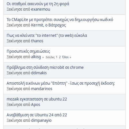
Οι σταθμοί εκκινούν με τη 2η φορά
Ξεκίνησε από
exanemou
To CMapLite με προτρέπει συνεχώς να δημιουργήσω κωδικό
Ξεκίνησε από
Kermit, ο Βάτραχος
Πως να κλείνετε "το internet" (το web) εύκολα
Ξεκίνησε από
thanos
Προσωπικές σημειώσεις
Ξεκίνησε από
alkisg
1
2
Όλοι
Σελίδες
Πρόβλημα στη σύνδεση microbit σε chrome
Ξεκίνησε από
ddimakis
Αποστολή εικόνων μέσω "Επόπτη" - ίσως σε προσεχή έκδοση;
Ξεκίνησε από
mandarinos
mozaik εγκατασταση σε ubuntu 22
Ξεκίνησε από
Apos
Αναβάθμιση σε Ubuntu 24 από 22
Ξεκίνησε από
dimpanayio