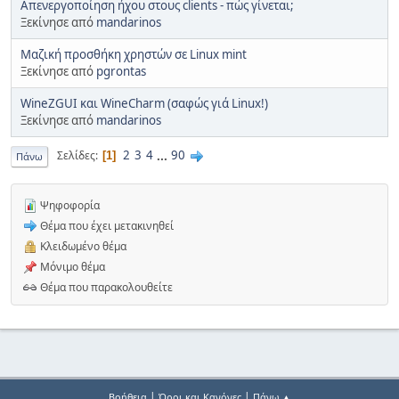
Απενεργοποίηση ήχου στους clients - πώς γίνεται;
Ξεκίνησε από
mandarinos
Μαζική προσθήκη χρηστών σε Linux mint
Ξεκίνησε από
pgrontas
WineZGUI και WineCharm (σαφώς γιά Linux!)
Ξεκίνησε από
mandarinos
2
3
4
...
90
Σελίδες
1
Πάνω
Ψηφοφορία
Θέμα που έχει μετακινηθεί
Κλειδωμένο θέμα
Μόνιμο θέμα
Θέμα που παρακολουθείτε
|
|
Βοήθεια
Όροι και Κανόνες
Πάνω ▲