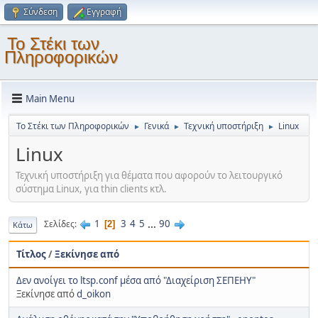
Σύνδεση
Εγγραφή
Το Στέκι των
Πληροφορικών
Main Menu
Το Στέκι των Πληροφορικών
Γενικά
Τεχνική υποστήριξη
Linux
►
►
►
Linux
Τεχνική υποστήριξη για θέματα που αφορούν το λειτουργικό
σύστημα Linux, για thin clients κτλ.
1
3
4
5
...
90
Σελίδες
2
Κάτω
Τίτλος
/
Ξεκίνησε από
Δεν ανοίγει το ltsp.conf μέσα από "Διαχείριση ΣΕΠΕΗΥ"
Ξεκίνησε από
d_oikon