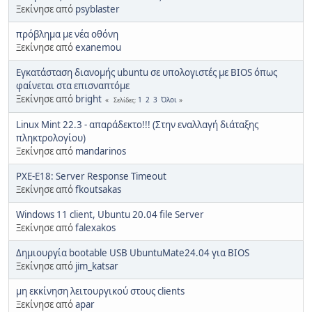
Ξεκίνησε από
psyblaster
πρόβλημα με νέα οθόνη
Ξεκίνησε από
exanemou
Εγκατάσταση διανομής ubuntu σε υπολογιστές με BIOS όπως
φαίνεται στα επισναπτόμε
Ξεκίνησε από
bright
1
2
3
Όλοι
Σελίδες
Linux Mint 22.3 - απαράδεκτο!!! (Στην εναλλαγή διάταξης
πληκτρολογίου)
Ξεκίνησε από
mandarinos
PXE-E18: Server Response Timeout
Ξεκίνησε από
fkoutsakas
Windows 11 client, Ubuntu 20.04 file Server
Ξεκίνησε από
falexakos
Δημιουργία bootable USB UbuntuMate24.04 για BIOS
Ξεκίνησε από
jim_katsar
μη εκκίνηση λειτουργικού στους clients
Ξεκίνησε από
apar