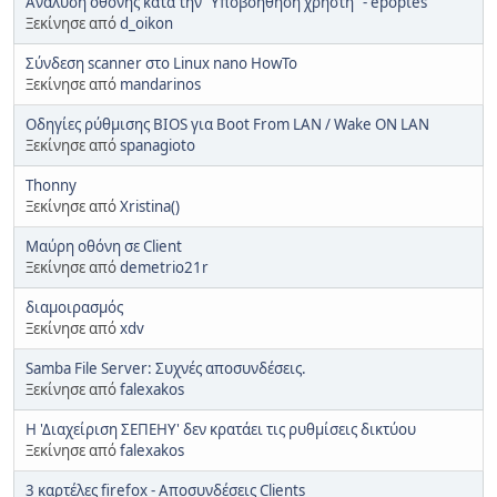
Ανάλυση οθόνης κατά την "Υποβοήθηση χρήστη" - epoptes
Ξεκίνησε από
d_oikon
Σύνδεση scanner στο Linux nano HowTo
Ξεκίνησε από
mandarinos
Οδηγίες ρύθμισης BIOS για Boot From LAN / Wake ON LAN
Ξεκίνησε από
spanagioto
Thonny
Ξεκίνησε από
Xristina()
Μαύρη οθόνη σε Client
Ξεκίνησε από
demetrio21r
διαμοιρασμός
Ξεκίνησε από
xdv
Samba File Server: Συχνές αποσυνδέσεις.
Ξεκίνησε από
falexakos
Η 'Διαχείριση ΣΕΠΕΗΥ' δεν κρατάει τις ρυθμίσεις δικτύου
Ξεκίνησε από
falexakos
3 καρτέλες firefox - Αποσυνδέσεις Clients