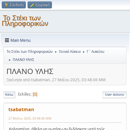
Σύνδεση
Εγγραφή
Το Στέκι των
Πληροφορικών
Main Menu
Το Στέκι των Πληροφορικών
Γενικό Λύκειο
Γ΄ Λυκείου
►
►
ΠΛΑΝΟ ΥΛΗΣ
►
ΠΛΑΝΟ ΥΛΗΣ
Ξεκίνησε από tsabatman, 27 Μαΐου 2025, 03:48:06 ΜΜ
Σελίδες
1
Κάτω
User Actions
tsabatman
27 Μαΐου 2025, 03:48:06 ΜΜ
Καλησπέρα, ήθελα να ρωτήσω αν διδάσκετε μετά τούς