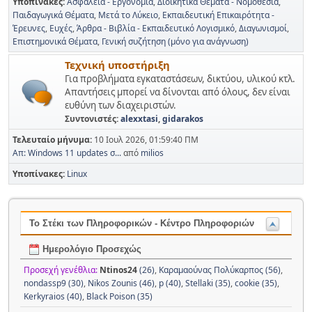
Υποπίνακες
Ασφάλεια - Εργονομία
Διοικητικά Θέματα - Νομοθεσία
Παιδαγωγικά Θέματα
Μετά το Λύκειο
Εκπαιδευτική Επικαιρότητα -
Έρευνες
Ευχές
Άρθρα - Βιβλία - Εκπαιδευτικό Λογισμικό
Διαγωνισμοί
Επιστημονικά Θέματα
Γενική συζήτηση (μόνο για ανάγνωση)
Τεχνική υποστήριξη
Για προβλήματα εγκαταστάσεων, δικτύου, υλικού κτλ.
Απαντήσεις μπορεί να δίνονται από όλους, δεν είναι
ευθύνη των διαχειριστών.
Συντονιστές:
alexxtasi
,
gidarakos
Τελευταίο μήνυμα:
10 Ιουλ 2026, 01:59:40 ΠΜ
Απ: Windows 11 updates σ...
από
milios
Υποπίνακες
Linux
Το Στέκι των Πληροφορικών - Κέντρο Πληροφοριών
Ημερολόγιο Προσεχώς
Προσεχή γενέθλια:
Ntinos24
(26)
,
Καραμαούνας Πολύκαρπος (56)
,
nondassp9 (30)
,
Nikos Zounis (46)
,
p (40)
,
Stellaki (35)
,
cookie (35)
,
Kerkyraios (40)
,
Black Poison (35)