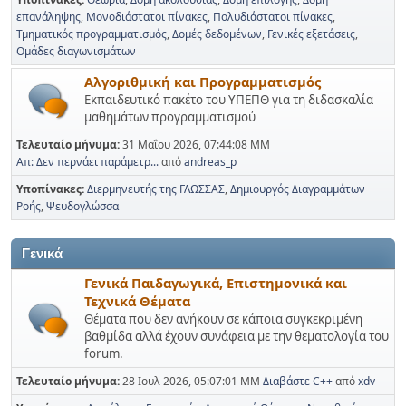
επανάληψης
Μονοδιάστατοι πίνακες
Πολυδιάστατοι πίνακες
Τμηματικός προγραμματισμός
Δομές δεδομένων
Γενικές εξετάσεις
Ομάδες διαγωνισμάτων
Αλγοριθμική και Προγραμματισμός
Εκπαιδευτικό πακέτο του ΥΠΕΠΘ για τη διδασκαλία
μαθημάτων προγραμματισμού
Τελευταίο μήνυμα:
31 Μαΐου 2026, 07:44:08 ΜΜ
Απ: Δεν περνάει παράμετρ...
από
andreas_p
Υποπίνακες
Διερμηνευτής της ΓΛΩΣΣΑΣ
Δημιουργός Διαγραμμάτων
Ροής
Ψευδογλώσσα
Γενικά
Γενικά Παιδαγωγικά, Επιστημονικά και
Τεχνικά Θέματα
Θέματα που δεν ανήκουν σε κάποια συγκεκριμένη
βαθμίδα αλλά έχουν συνάφεια με την θεματολογία του
forum.
Τελευταίο μήνυμα:
28 Ιουλ 2026, 05:07:01 ΜΜ
Διαβάστε C++
από
xdv