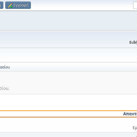
η
Εγγραφή
Ειδή
νασίου
σίου.
Απαντ
Εμ