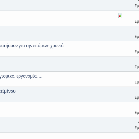
Εμ
Εμ
Εμ
κρατήσουν για την επόμενη χρονιά
Εμ
Εμ
ισμικό, εργονομία, ...
Εμ
κείμένου
Εμ
Εμ
Εμ