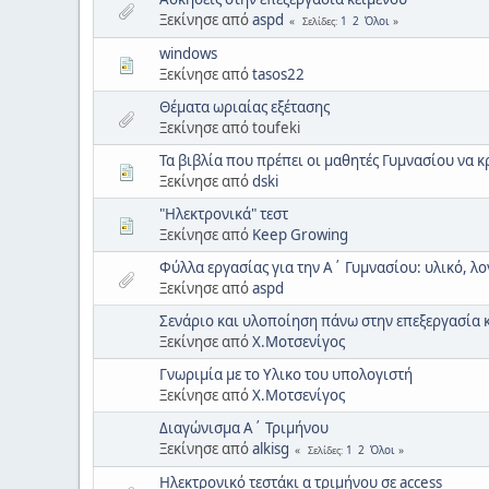
Ξεκίνησε από
aspd
1
2
Όλοι
Σελίδες
windows
Ξεκίνησε από
tasos22
Θέματα ωριαίας εξέτασης
Ξεκίνησε από toufeki
Τα βιβλία που πρέπει οι μαθητές Γυμνασίου να 
Ξεκίνησε από
dski
"Ηλεκτρονικά" τεστ
Ξεκίνησε από
Keep Growing
Φύλλα εργασίας για την Α΄ Γυμνασίου: υλικό, λογ
Ξεκίνησε από
aspd
Σενάριο και υλοποίηση πάνω στην επεξεργασία 
Ξεκίνησε από
Χ.Μοτσενίγος
Γνωριμία με το Υλικο του υπολογιστή
Ξεκίνησε από
Χ.Μοτσενίγος
Διαγώνισμα Α΄ Τριμήνου
Ξεκίνησε από
alkisg
1
2
Όλοι
Σελίδες
Ηλεκτρονικό τεστάκι α τριμήνου σε access