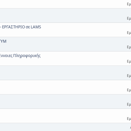
Εμ
Εμ
- ΕΡΓΑΣΤΗΡΙΟ σε LAMS
Εμ
 ΓΥΜ
Εμ
Έννοιες Πληροφορικής
Εμ
Εμ
Εμ
Εμ
Εμ