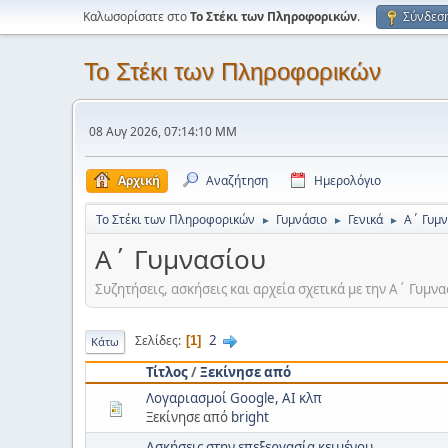
Καλωσορίσατε στο
Το Στέκι των Πληροφορικών
.
Σύνδεσ
Το Στέκι των Πληροφορικών
08 Αυγ 2026, 07:14:10 ΜΜ
Αρχική
Αναζήτηση
Ημερολόγιο
Το Στέκι των Πληροφορικών
Γυμνάσιο
Γενικά
Α΄ Γυμ
►
►
►
Α΄ Γυμνασίου
Συζητήσεις, ασκήσεις και αρχεία σχετικά με την Α΄ Γυμνα
2
Σελίδες
1
Κάτω
Τίτλος
/
Ξεκίνησε από
Λογαριασμοί Google, AI κλπ
Ξεκίνησε από
bright
Ασκήσεις στην επεξεργασία κειμένου