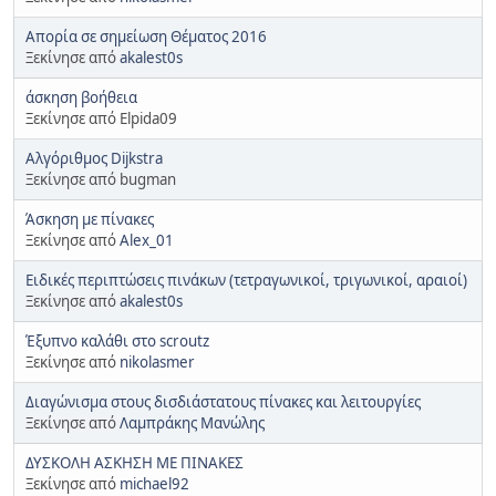
Απορία σε σημείωση Θέματος 2016
Ξεκίνησε από
akalest0s
άσκηση βοήθεια
Ξεκίνησε από Elpida09
Αλγόριθμος Dijkstra
Ξεκίνησε από bugman
Άσκηση με πίνακες
Ξεκίνησε από
Alex_01
Ειδικές περιπτώσεις πινάκων (τετραγωνικοί, τριγωνικοί, αραιοί)
Ξεκίνησε από
akalest0s
Έξυπνο καλάθι στο scroutz
Ξεκίνησε από
nikolasmer
Διαγώνισμα στους δισδιάστατους πίνακες και λειτουργίες
Ξεκίνησε από
Λαμπράκης Μανώλης
ΔΥΣΚΟΛΗ ΑΣΚΗΣΗ ΜΕ ΠΙΝΑΚΕΣ
Ξεκίνησε από
michael92