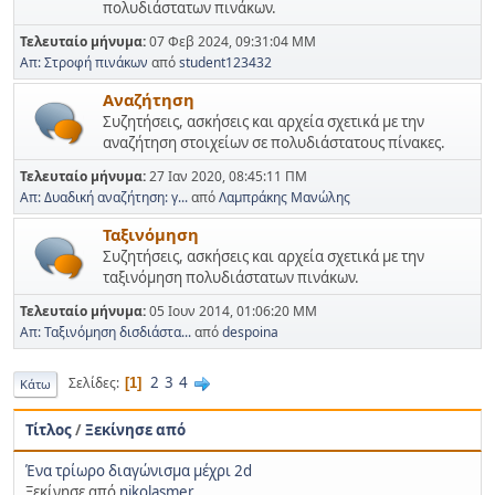
πολυδιάστατων πινάκων.
Τελευταίο μήνυμα:
07 Φεβ 2024, 09:31:04 ΜΜ
Απ: Στροφή πινάκων
από
student123432
Αναζήτηση
Συζητήσεις, ασκήσεις και αρχεία σχετικά με την
αναζήτηση στοιχείων σε πολυδιάστατους πίνακες.
Τελευταίο μήνυμα:
27 Ιαν 2020, 08:45:11 ΠΜ
Απ: Δυαδική αναζήτηση: γ...
από
Λαμπράκης Μανώλης
Ταξινόμηση
Συζητήσεις, ασκήσεις και αρχεία σχετικά με την
ταξινόμηση πολυδιάστατων πινάκων.
Τελευταίο μήνυμα:
05 Ιουν 2014, 01:06:20 ΜΜ
Απ: Ταξινόμηση δισδιάστα...
από
despoina
2
3
4
Σελίδες
1
Κάτω
Τίτλος
/
Ξεκίνησε από
Ένα τρίωρο διαγώνισμα μέχρι 2d
Ξεκίνησε από
nikolasmer