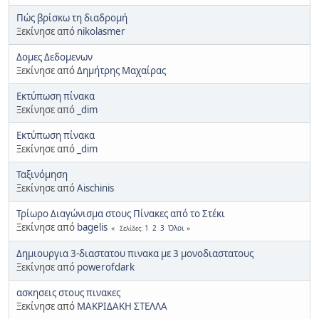
Πώς βρίσκω τη διαδρομή
Ξεκίνησε από
nikolasmer
Δομες Δεδομενων
Ξεκίνησε από
Δημήτρης Μαχαίρας
Εκτύπωση πίνακα
Ξεκίνησε από
_dim
Εκτύπωση πίνακα
Ξεκίνησε από
_dim
Ταξινόμηση
Ξεκίνησε από
Aischinis
Τρίωρο Διαγώνισμα στους Πίνακες από το Στέκι
Ξεκίνησε από
bagelis
1
2
3
Όλοι
Σελίδες
Δημιουργια 3-διαστατου πινακα με 3 μονοδιαστατους
Ξεκίνησε από
powerofdark
ασκησεις στους πινακες
Ξεκίνησε από
ΜΑΚΡΙΔΑΚΗ ΣΤΕΛΛΑ