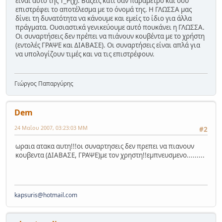
είναι αυτό της Τ_Ρ(χ). Βάζεις κάτι σαν παράμετρο και σου
επιστρέφει το αποτέλεσμα με το όνομά της. Η ΓΛΩΣΣΑ μας
δίνει τη δυνατότητα να κάνουμε και εμείς το ίδιο για άλλα
πράγματα. Ουσιαστικά γενικεύουμε αυτό πουκάνει η ΓΛΩΣΣΑ.
Οι συναρτήσεις δεν πρέπει να πιάνουν κουβέντα με το χρήστη
(εντολές ΓΡΑΨΕ και ΔΙΑΒΑΣΕ). Οι συναρτήσεις είναι απλά για
να υπολογίζουν τιμές και να τις επιστρέφουν.
Γιώργος Παπαργύρης
Dem
24 Μαΐου 2007, 03:23:03 ΜΜ
#2
ωραια ατακα αυτη!!!οι συναρτησεις δεν πρεπει να πιανουν
κουβεντα (ΔΙΑΒΑΣΕ, ΓΡΑΨΕ)με τον χρηστη!!εμπνευσμενο.........
kapsuris@hotmail.com