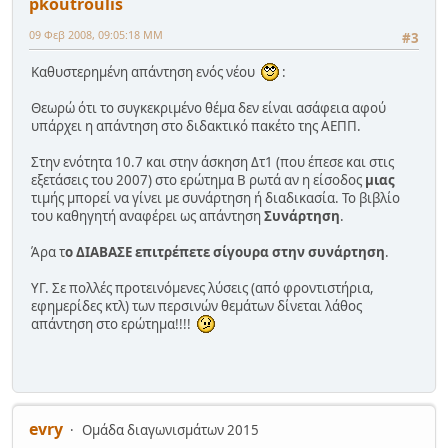
pkoutroulis
09 Φεβ 2008, 09:05:18 ΜΜ
#3
Καθυστερημένη απάντηση ενός νέου
:
Θεωρώ ότι το συγκεκριμένο θέμα δεν είναι ασάφεια αφού
υπάρχει η απάντηση στο διδακτικό πακέτο της ΑΕΠΠ.
Στην ενότητα 10.7 και στην άσκηση Δτ1 (που έπεσε και στις
εξετάσεις του 2007) στο ερώτημα Β ρωτά αν η είσοδος
μιας
τιμής μπορεί να γίνει με συνάρτηση ή διαδικασία. Το βιβλίο
του καθηγητή αναφέρει ως απάντηση
Συνάρτηση
.
Άρα τ
ο ΔΙΑΒΑΣΕ επιτρέπετε σίγουρα στην συνάρτηση
.
ΥΓ. Σε πολλές προτεινόμενες λύσεις (από φροντιστήρια,
εφημερίδες κτλ) των περσινών θεμάτων δίνεται λάθος
απάντηση στο ερώτημα!!!!
evry
Ομάδα διαγωνισμάτων 2015