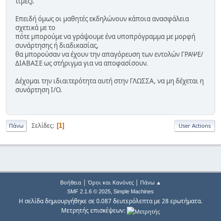
τιμές).
Επειδή όμως οι μαθητές εκδηλώνουν κάποια ανασφάλεια
σχετικά με το
πότε μπορούμε να γράψουμε ένα υποπρόγραμμα με μορφή
συνάρτησης ή διαδικασίας,
θα μπορούσαν να έχουν την απαγόρευση των εντολών ΓΡΑΨΕ/
ΔΙΑΒΑΣΕ ως στήριγμα για να αποφασίσουν.
Δέχομαι την ιδιαιτερότητα αυτή στην ΓΛΩΣΣΑ, να μη δέχεται η
συνάρτηση I/O.
Σελίδες
1
Πάνω
User Actions
|
|
Βοήθεια
Όροι και Κανόνες
Πάνω ▲
,
SMF 2.1.6 © 2025
Simple Machines
Η σελίδα δημιουργήθηκε σε 0.087 δευτερόλεπτα με 28 ερωτήματα.
Μετρητής επισκέψεων: