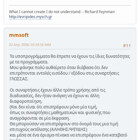
What I cannot create I do not understand -- Richard Feynman
http://evripides.mysch.gr
mmsoft
02 Απρ 2008, 03:39:56 ΜΜ
#11
Τα υποπρογράμματα θα έπρεπε να έχουν τις ίδιες δυνατότητες
με τα προγράμματα.
Μου φάνηκε πολύ αυθαίρετο όταν διάβασα ότι δεν
επιτρέπονται εντολές εισόδου / εξόδου στις συναρτήσεις
ΓΛΩΣΣΑΣ.
Οι συναρτήσεις έχουν άλλο τρόπο χρήσης από τις
διαδικασίες, δεν ήταν ανάγκη να έχουν κι άλλη
διαφοροποίηση.
(Και δεν είναι ότι επιστρέφουν μόνο μία τιμή,
όπως οι συναρτήσεις μαθηματικών και φυσικής που
αναγράφονται σε μία έκφραση.
Θα μπορούσαν να επιστρέφουν στο όνομά τους μια τιμή
επιτυχούς εκτέλεσης (ΑΛΗΘΗΣ/ΨΕΥΔΗΣ)
και μέσα σε ένα όρισμα-πίνακα να επιστρέφουν ένα κατεβατό