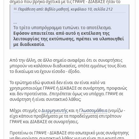
σημείο που βρήκα σχετικά με τις ΓΡΑΨΕ - ΔΙΑΒΑΣΕ ήταν το
Παράθεση από: Βιβλίο μαθητή, κεφάλαιο 10, σελίδα 212
...
Το τρίτο υποπρόγραμμα τυπώνει το αποτέλεσμα.
Εφόσον απαιτείται από αυτό η εκτέλεση της
λειτουργίας της εκτύπωσης, πρέπει να υλοποιηθεί
με διαδικασία
.
Από την άλλη, σε άλλο σημείο αναφέρει ότι οι συναρτήσεις
μπορούν να καλέσουν διαδικασίες, οπότε
εμμέσως
τους δίνει
το δικαίωμα να έχουν είσοδο - έξοδο.
Το ερώτημα εδώ φυσικά δεν είναι αν είναι
καλό
να
χρησιμοποιούμε ΓΡΑΨΕ ή ΔΙΑΒΑΣΕ σε συνάρτηση, προφανώς
και δεν προτείνεται.
Επιτρέπεται
όμως να υπάρχει ΓΡΑΨΕ σε
συνάρτηση ή είναι συντακτικό λάθος;
Μέχρι στιγμής ο
Διερμηνευτής
και η
Γλωσσομάθεια
(
νομίζω
-
είχα κάποια προβλήματα με τα παραδείγματα) επιτρέπουν
ΓΡΑΨΕ και ΔΙΑΒΑΣΕ σε συναρτήσεις.
Προτείνω οι ΓΡΑΨΕ - ΔΙΑΒΑΣΕ στο εσωτερικό μιας συνάρτησης
να θεωρούνται συντακτικό λάθος για να είναι πιο κοντά στο