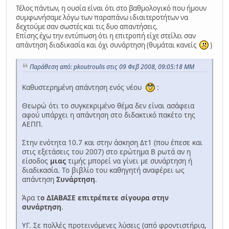
Τέλος πάντων, η ουσία είναι ότι στο βαθμολογικό που ήμουν
συμφωνήσαμε λόγω των παραπάνω ιδιαιτεροτήτων να
δεχτούμε σαν σωστές και τις δυο απαντήσεις.
Επίσης έχω την εντύπωση ότι η επιτροπή είχε στείλει σαν
απάντηση διαδικασία και όχι συνάρτηση (θυμάται κανείς
)
Παράθεση από: pkoutroulis στις 09 Φεβ 2008, 09:05:18 ΜΜ
Καθυστερημένη απάντηση ενός νέου
:
Θεωρώ ότι το συγκεκριμένο θέμα δεν είναι ασάφεια
αφού υπάρχει η απάντηση στο διδακτικό πακέτο της
ΑΕΠΠ.
Στην ενότητα 10.7 και στην άσκηση Δτ1 (που έπεσε και
στις εξετάσεις του 2007) στο ερώτημα Β ρωτά αν η
είσοδος
μιας
τιμής μπορεί να γίνει με συνάρτηση ή
διαδικασία. Το βιβλίο του καθηγητή αναφέρει ως
απάντηση
Συνάρτηση
.
Άρα τ
ο ΔΙΑΒΑΣΕ επιτρέπετε σίγουρα στην
συνάρτηση
.
ΥΓ. Σε πολλές προτεινόμενες λύσεις (από φροντιστήρια,