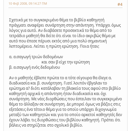
10 Φεβ 2008, 09:14:27 ΠΜ
#4
Σχετικά με το συγκεκριμένο θέμα το βιβλίο καθηγητή
πράγματι αναφέρει συνάρτηση στην απάντηση. Υπάρχει όμως
λόγος για αυτό. Αν διαβάσετε προσεκτικά το θέμα από το
τετράδιο μαθητή θα δείτε ότι είναι το ίδιο ακριβώς θέμα με
αυτό που έπεσε πέρυσι εκτός από μια πολύ σημαντική
λεπτομέρεια. Λείπει η πρώτη ερώτηση. Ποια ήταν;
α. εισαγωγή τριών δεδομένων
και σαν β είχε την ερώτηση
β. εισαγωγή ενός δεδομένου
Αν ο μαθητής έβλεπε πρώτα το α τότε σίγουρα θα έλεγε α.
διαδικασία και β. συνάρτηση. Γιατί λοιπόν έβγαλαν το
ερώτημα α? διότι κατάλαβαν τη βλακεία τους αφού στο βιβλίο
καθηγητή αρχικά η απάντηση ήταν διαδικασία και όχι
συνάρτηση. Με νέες διορθώσεις που έστειλαν το συγκεκριμένο
θέμα το άλλαξαν σε συνάρτηση. Δε μπορεί όμως να βάζεις στις
εξετάσεις ένα τέτοιο θέμα για το οποίο υπάρχει διχογνωμία
μεταξύ των καθηγητών και για το οποίο αρκετοί καθηγητές δεν
έχουν λάβει τις διορθώσεις του βιβλίου καθηγητή. Πρέπει ότι
βάλεις να στηρίζεται στο σχολικό βιβλίο.