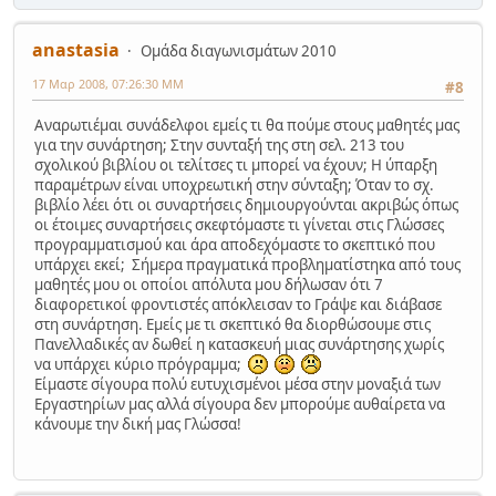
anastasia
Ομάδα διαγωνισμάτων 2010
17 Μαρ 2008, 07:26:30 ΜΜ
#8
Αναρωτιέμαι συνάδελφοι εμείς τι θα πούμε στους μαθητές μας
για την συνάρτηση; Στην συνταξή της στη σελ. 213 του
σχολικού βιβλίου οι τελίτσες τι μπορεί να έχουν; Η ύπαρξη
παραμέτρων είναι υποχρεωτική στην σύνταξη; Όταν το σχ.
βιβλίο λέει ότι οι συναρτήσεις δημιουργούνται ακριβώς όπως
οι έτοιμες συναρτήσεις σκεφτόμαστε τι γίνεται στις Γλώσσες
προγραμματισμού και άρα αποδεχόμαστε το σκεπτικό που
υπάρχει εκεί; Σήμερα πραγματικά προβληματίστηκα από τους
μαθητές μου οι οποίοι απόλυτα μου δήλωσαν ότι 7
διαφορετικοί φροντιστές απόκλεισαν το Γράψε και διάβασε
στη συνάρτηση. Εμείς με τι σκεπτικό θα διορθώσουμε στις
Πανελλαδικές αν δωθεί η κατασκευή μιας συνάρτησης χωρίς
να υπάρχει κύριο πρόγραμμα;
Είμαστε σίγουρα πολύ ευτυχισμένοι μέσα στην μοναξιά των
Εργαστηρίων μας αλλά σίγουρα δεν μπορούμε αυθαίρετα να
κάνουμε την δική μας Γλώσσα!