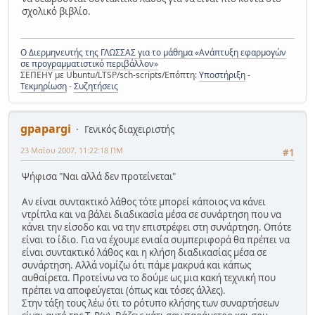
σχολικό βιβλίο.
Ο Διερμηνευτής της ΓΛΩΣΣΑΣ για το μάθημα «Ανάπτυξη εφαρμογών
σε προγραμματιστικό περιβάλλον»
ΣΕΠΕΗΥ με Ubuntu/LTSP/sch-scripts/Επόπτη:
Υποστήριξη
-
Τεκμηρίωση
-
Συζητήσεις
gpapargi
Γενικός διαχειριστής
23 Μαΐου 2007, 11:22:18 ΠΜ
#1
Ψήφισα "Ναι αλλά δεν προτείνεται"
Αν είναι συντακτικό λάθος τότε μπορεί κάποιος να κάνει
ντρίπλα και να βάλει διαδικασία μέσα σε συνάρτηση που να
κάνει την είσοδο και να την επιστρέφει στη συνάρτηση. Οπότε
είναι το ίδιο. Για να έχουμε ενιαία συμπεριφορά θα πρέπει να
είναι συντακτικό λάθος και η κλήση διαδικασίας μέσα σε
συνάρτηση. Αλλά νομίζω ότι πάμε μακρυά και κάπως
αυθαίρετα. Προτείνω να το δούμε ως μια κακή τεχνική που
πρέπει να αποφεύγεται (όπως και τόσες άλλες).
Στην τάξη τους λέω ότι το ρότυπο κλήσης των συναρτήσεων