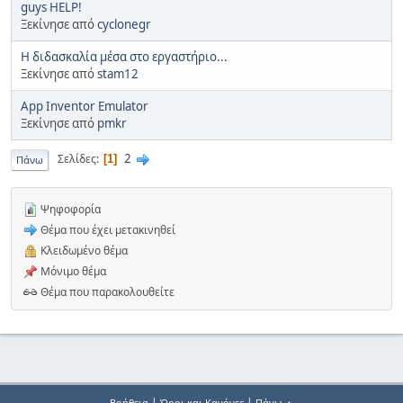
guys HELP!
Ξεκίνησε από
cyclonegr
Η διδασκαλία μέσα στο εργαστήριο...
Ξεκίνησε από
stam12
App Inventor Emulator
Ξεκίνησε από
pmkr
2
Σελίδες
1
Πάνω
Ψηφοφορία
Θέμα που έχει μετακινηθεί
Κλειδωμένο θέμα
Μόνιμο θέμα
Θέμα που παρακολουθείτε
|
|
Βοήθεια
Όροι και Κανόνες
Πάνω ▲