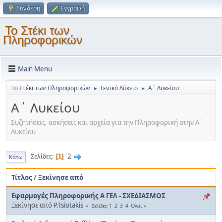
Σύνδεση
Εγγραφή
Το Στέκι των
Πληροφορικών
Main Menu
Το Στέκι των Πληροφορικών
Γενικό Λύκειο
Α΄ Λυκείου
►
►
Α΄ Λυκείου
Συζητήσεις, ασκήσεις και αρχεία για την Πληροφορική στην Α΄
Λυκείου
2
Σελίδες
1
Κάτω
Τίτλος
/
Ξεκίνησε από
Εφαρμογές Πληροφορικής Α ΓΕΛ - ΣΧΕΔΙΑΣΜΟΣ
Ξεκίνησε από
P.Tsiotakis
1
2
3
4
Όλοι
Σελίδες