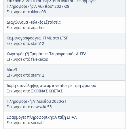
Επιλογή Διδακτικού Βιβλίου/Πακέτου "Εφαρμογές
Πληροφορικής Α Λυκείου" 2027-28
Ξεκίνησε από
iklona03
Διαγώνισμα –Τελικές Εξετάσεις
Ξεκίνησε από
agathos
Κειμενογράφος για HTML στο LTSP
Ξεκίνησε από
stam12
Χωρισμός (?) Τμημάτων Πληροφορικής Α' ΓΕΛ
Ξεκίνησε από
falexakos
Alice3
Ξεκίνησε από
stam12
δομή επανάληψης στο ap inventor με τιμή φρουρό
Ξεκίνησε από
ΣΧΟΙΝΑΣ ΚΩΣΤΑΣ
Πληροφορική Α' Λυκείου 2020-21
Ξεκίνησε από
new.wiki.55
Εφαρμογες πληροφορικης Α ταξη ΕΠΑΛ
Ξεκίνησε από
socnafs