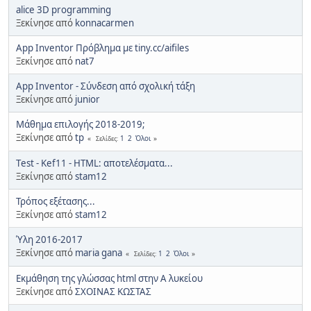
alice 3D programming
Ξεκίνησε από
konnacarmen
App Inventor Πρόβλημα με tiny.cc/aifiles
Ξεκίνησε από
nat7
App Inventor - Σύνδεση από σχολική τάξη
Ξεκίνησε από
junior
Μάθημα επιλογής 2018-2019;
Ξεκίνησε από
tp
1
2
Όλοι
Σελίδες
Τest - Kef11 - HTML: αποτελέσματα...
Ξεκίνησε από
stam12
Τρόπος εξέτασης...
Ξεκίνησε από
stam12
Ύλη 2016-2017
Ξεκίνησε από
maria gana
1
2
Όλοι
Σελίδες
Εκμάθηση της γλώσσας html στην Α λυκείου
Ξεκίνησε από
ΣΧΟΙΝΑΣ ΚΩΣΤΑΣ