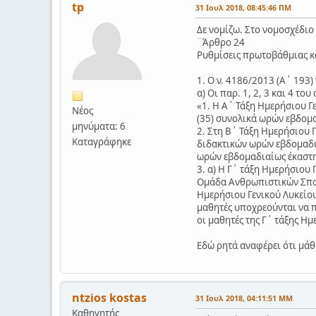
tp
31 Ιουλ 2018, 08:45:46 ΠΜ
Δε νομίζω. Στο νομοσχέδιο 
¨Άρθρο 24
Ρυθμίσεις πρωτοβάθμιας κ
1. Ο ν. 4186/2013 (Α΄ 193)
α) Οι παρ. 1, 2, 3 και 4 το
«1. Η Α΄ Τάξη Ημερήσιου Γ
Νέος
(35) συνολικά ωρών εβδομ
μηνύματα: 6
2. Στη Β΄ Τάξη Ημερήσιου 
Καταγράφηκε
διδακτικών ωρών εβδομαδι
ωρών εβδομαδιαίως έκαστη 
3. α) Η Γ΄ τάξη Ημερήσιου
Ομάδα Ανθρωπιστικών Σπου
Ημερήσιου Γενικού Λυκείου
μαθητές υποχρεούνται να 
οι μαθητές της Γ΄ τάξης Η
Εδώ ρητά αναφέρει ότι μάθ
ntzios kostas
31 Ιουλ 2018, 04:11:51 ΜΜ
Καθηγητής