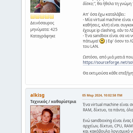
δίσκο;",
θα ήθελα τη γνώμη
Απ' όσα έχω καταλάβει:
- Μία virtual machine είνα
Δεινόσαυρος
καθήσεις, κλπ) είναι συγκε
μηνύματα: 425
έχουμε ip clashing, εάν το
- Ένα sandbox είναι σα να 
Καταγράφηκε
πάτωμα!
) Εφ' όσον το 
του LAN.
Ωστόσο, από μιά ματιά που 
https://sourceforge.net/so
Θα εκτιμούσα κάθε επεξήγ
alkisg
05 Μαρ 2024, 10:02:58 ΠΜ
Τεχνικός / καθαρίστρια
Ένα virtual machine είναι 
RAM, δίκτυο, τα πάντα, όλο
Ενώ sandboxing είναι ένας
αρχείων, δίκτυο, CPU, RAM 
και κακόβουλο λογισμικό ν