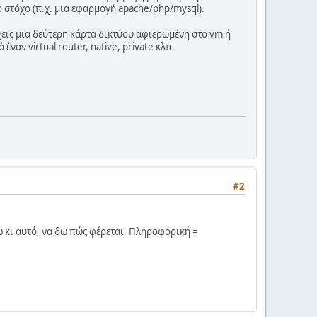
ό στόχο (π.χ. μια εφαρμογή apache/php/mysql).
έχεις μια δεύτερη κάρτα δικτύου αφιερωμένη στο vm ή
έναν virtual router, native, private κλπ.
#2
ω κι αυτό, να δω πώς φέρεται. Πληροφορική =