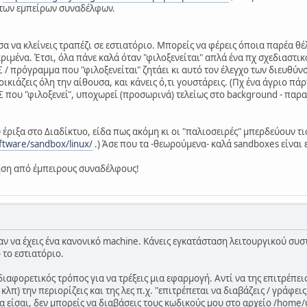
 των εμπείρων συναδέλφων.
ι σα να κλείνεις τραπέζι σε εστιατόριο. Μπορείς να φέρεις όποια παρέα θέ
κριμένα. Έτσι, όλα πάνε καλά όταν "φιλοξενείται" απλά ένα πχ σχεδιαστι
 ΛΣ / πρόγραμμα που "φιλοξενείται" ζητάει κι αυτό τον έλεγχο των διευθύν
νοικιάζεις όλη την αίθουσα, και κάνεις ό,τι γουστάρεις. (Πχ ένα άγριο 
ΛΣ που "φιλοξενεί", υποχωρεί (προσωρινά) τελείως στο background - παρ
έριξα στο Διαδίκτυο, είδα πως ακόμη κι οι "παλιοσειρές" μπερδεύουν τις
ftware/sandbox/linux/
.) Άσε που τα -θεωρούμενα- καλά sandboxes είναι
ηση από έμπειρους συναδέλφους!
σαν να έχεις ένα κανονικό machine. Κάνεις εγκατάσταση λειτουργικού συστ
 το εστιατόριο.
 διαφορετικός τρόπος για να τρέξεις μια εφαρμογή. Αντί να της επιτρέπ
κλπ) την περιορίζεις και της λες π.χ. "επιτρέπεται να διαβάζεις / γράφε
α είσαι, δεν μπορείς να διαβάσεις τους κωδικούς μου στο αρχείο /home/