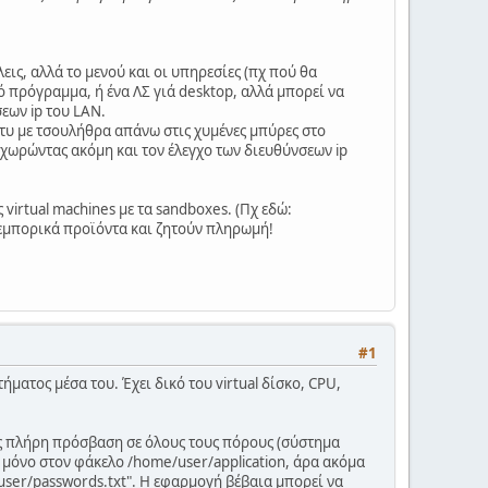
λεις, αλλά το μενού και οι υπηρεσίες (πχ πού θα
κό πρόγραμμα, ή ένα ΛΣ γιά desktop, αλλά μπορεί να
σεων ip του LAN.
πάρτυ με τσουλήθρα απάνω στις χυμένες μπύρες στο
αχωρώντας ακόμη και τον έλεγχο των διευθύνσεων ip
 virtual machines με τα sandboxes. (Πχ εδώ:
 εμπορικά προϊόντα και ζητούν πληρωμή!
#1
ήματος μέσα του. Έχει δικό του virtual δίσκο, CPU,
εις πλήρη πρόσβαση σε όλους τους πόρους (σύστημα
ις μόνο στον φάκελο /home/user/application, άρα ακόμα
user/passwords.txt". Η εφαρμογή βέβαια μπορεί να