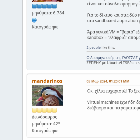
είναι και σύνολο εφαρμογώ
μηνύματα: 6,784
Για το δίκτυο και στις δύο
στο sandboxed application μ
Καταγράφηκε
Άρα γενικά VM = "βαριά" 
sandbox = "ελαφριά" απομ
2 people
like this.
Ο Διερμηνευτής της ΓΛΩΣΣΑΣ 
ΣΕΠΕΗΥ με Ubuntu/LTSP/sch-s
mandarinos
05 Μαρ 2024, 01:20:01 ΜΜ
Οκ, χίλια ευχαριστώ! Το ξε
Virtual machines έχω ήδη 
διάβασμα και πειραματισμ
Δεινόσαυρος
μηνύματα: 425
Καταγράφηκε