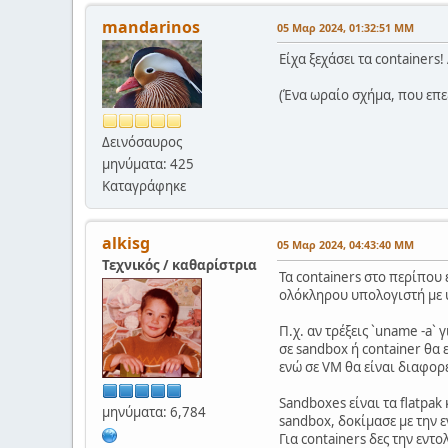
mandarinos
05 Μαρ 2024, 01:32:51 ΜΜ
Είχα ξεχάσει τα containers
(Ένα ωραίο σχήμα, που επε
Δεινόσαυρος
μηνύματα: 425
Καταγράφηκε
alkisg
05 Μαρ 2024, 04:43:40 ΜΜ
Τεχνικός / καθαρίστρια
Τα containers στο περίπου
ολόκληρου υπολογιστή με 
Π.χ. αν τρέξεις `uname -a` 
σε sandbox ή container θα 
ενώ σε VM θα είναι διαφορ
Sandboxes είναι τα flatpak
μηνύματα: 6,784
sandbox, δοκίμασε με την εν
Για containers δες την εντ