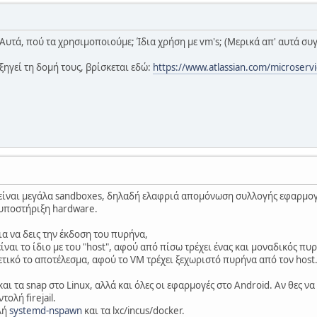
! Αυτά, πού τα χρησιμοποιούμε; Ίδια χρήση με vm's; (Μερικά απ' αυτά σ
ξηγεί τη δομή τους, βρίσκεται εδώ:
https://www.atlassian.com/microserv
 είναι μεγάλα sandboxes, δηλαδή ελαφριά απομόνωση συλλογής εφαρμογ
υποστήριξη hardware.
για να δεις την έκδοση του πυρήνα,
είναι το ίδιο με του "host", αφού από πίσω τρέχει ένας και μοναδικός πυ
ετικό το αποτέλεσμα, αφού το VM τρέχει ξεχωριστό πυρήνα από τον host
 και τα snap στο Linux, αλλά και όλες οι εφαρμογές στο Android. Αν θες 
τολή firejail.
ολή
systemd-nspawn
και τα lxc/incus/docker.