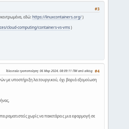
#3
υγκεντρωμένα, εδώ:
https://linuxcontainers.org/
)
ices/cloud-computing/containers-vs-vms
)
Τελευταία τροποποίηση
: 06 Μαρ 2024, 08:09:11 ΠΜ από alkisg
#4
ών με υποστήριξη λειτουργικού, όχι βαριά εξομοίωση
ρήνας,
.
να πειραματιστείς χωρίς να πακετάρεις μια εφαρμογή σε