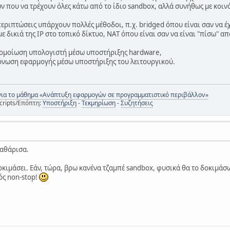
ν που να τρέχουν όλες κάτω από το ίδιο sandbox, αλλά συνήθως με κοιν
 περιπτώσεις υπάρχουν πολλές μέθοδοι, π.χ. bridged όπου είναι σαν να 
ε δικιά της IP στο τοπικό δίκτυο, NAT όπου είναι σαν να είναι "πίσω" από 
εξομοίωση υπολογιστή μέσω υποστήριξης hardware,
όνωση εφαρμογής μέσω υποστήριξης του λειτουργικού.
για το μάθημα «Ανάπτυξη εφαρμογών σε προγραμματιστικό περιβάλλον»
cripts/Επόπτη:
Υποστήριξη
-
Τεκμηρίωση
-
Συζητήσεις
καθάρισα.
δοκιμάσει. Εάν, τώρα, βρω κανένα τζαμπέ sandbox, φυσικά θα το δοκιμάσ
ός non-stop!