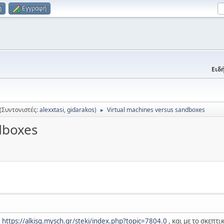
η
Εγγραφή
Ειδή
(Συντονιστές:
alexxtasi
,
gidarakos
)
Virtual machines versus sandboxes
►
dboxes
:
https://alkisg.mysch.gr/steki/index.php?topic=7804.0
, και με το σκεπτι