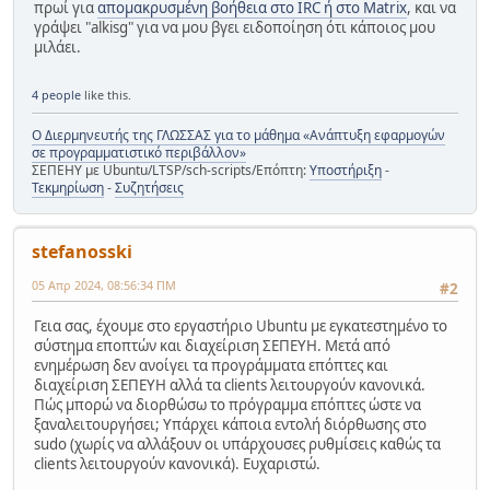
πρωί για
απομακρυσμένη βοήθεια στο IRC ή στο Matrix
, και να
γράψει "alkisg" για να μου βγει ειδοποίηση ότι κάποιος μου
μιλάει.
4 people
like this.
Ο Διερμηνευτής της ΓΛΩΣΣΑΣ για το μάθημα «Ανάπτυξη εφαρμογών
σε προγραμματιστικό περιβάλλον»
ΣΕΠΕΗΥ με Ubuntu/LTSP/sch-scripts/Επόπτη:
Υποστήριξη
-
Τεκμηρίωση
-
Συζητήσεις
stefanosski
05 Απρ 2024, 08:56:34 ΠΜ
#2
Γεια σας, έχουμε στο εργαστήριο Ubuntu με εγκατεστημένο το
σύστημα εποπτών και διαχείριση ΣΕΠΕΥΗ. Μετά από
ενημέρωση δεν ανοίγει τα προγράμματα επόπτες και
διαχείριση ΣΕΠΕΥΗ αλλά τα clients λειτουργούν κανονικά.
Πώς μπορώ να διορθώσω το πρόγραμμα επόπτες ώστε να
ξαναλειτουργήσει; Υπάρχει κάποια εντολή διόρθωσης στο
sudo (χωρίς να αλλάξουν οι υπάρχουσες ρυθμίσεις καθώς τα
clients λειτουργούν κανονικά). Ευχαριστώ.