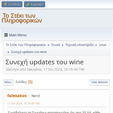
Σύνδεση
Εγγραφή
Το Στέκι των
Πληροφορικών
Main Menu
Το Στέκι των Πληροφορικών
Γενικά
Τεχνική υποστήριξη
Linux
►
►
►
Συνεχή updates του wine
►
Συνεχή updates του wine
Ξεκίνησε από falexakos, 17 Ιαν 2024, 10:16:40 ΠΜ
Σελίδες
1
Κάτω
User Actions
falexakos
Nerd
17 Ιαν 2024, 10:16:40 ΠΜ
Συνάδελφος σε Γυμνάσιο παραπονιέται ότι στο 20.04, κάθε