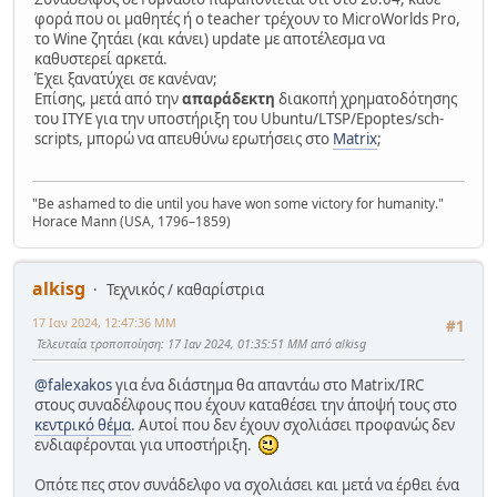
φορά που οι μαθητές ή ο teacher τρέχουν το MicroWorlds Pro,
το Wine ζητάει (και κάνει) update με αποτέλεσμα να
καθυστερεί αρκετά.
Έχει ξανατύχει σε κανέναν;
Επίσης, μετά από την
απαράδεκτη
διακοπή χρηματοδότησης
του ΙΤΥΕ για την υποστήριξη του Ubuntu/LTSP/Epoptes/sch-
scripts, μπορώ να απευθύνω ερωτήσεις στο
Matrix
;
"Be ashamed to die until you have won some victory for humanity."
Horace Mann (USA, 1796–1859)
alkisg
Τεχνικός / καθαρίστρια
17 Ιαν 2024, 12:47:36 ΜΜ
#1
Τελευταία τροποποίηση
: 17 Ιαν 2024, 01:35:51 ΜΜ από alkisg
@falexakos
για ένα διάστημα θα απαντάω στο Matrix/IRC
στους συναδέλφους που έχουν καταθέσει την άποψή τους στο
κεντρικό θέμα
. Αυτοί που δεν έχουν σχολιάσει προφανώς δεν
ενδιαφέρονται για υποστήριξη.
Οπότε πες στον συνάδελφο να σχολιάσει και μετά να έρθει ένα