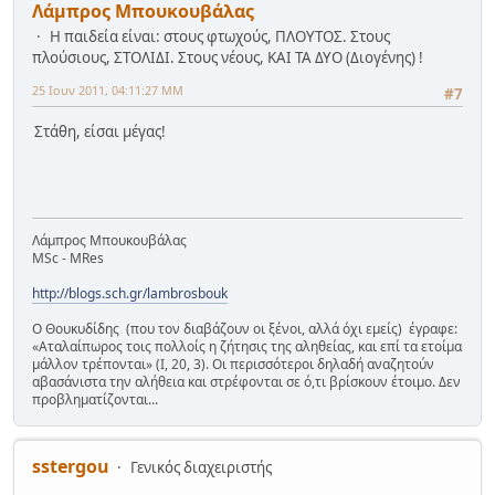
Λάμπρος Μπουκουβάλας
Η παιδεία είναι: στους φτωχούς, ΠΛΟΥΤΟΣ. Στους
πλούσιους, ΣΤΟΛΙΔΙ. Στους νέους, ΚΑΙ ΤΑ ΔΥΟ (Διογένης) !
25 Ιουν 2011, 04:11:27 ΜΜ
#7
Στάθη, είσαι μέγας!
Λάμπρος Μπουκουβάλας
MSc - MRes
http://blogs.sch.gr/lambrosbouk
Ο Θουκυδίδης (που τον διαβάζουν οι ξένοι, αλλά όχι εμείς) έγραφε:
«Αταλαίπωρος τοις πολλοίς η ζήτησις της αληθείας, και επί τα ετοίμα
μάλλον τρέπονται» (Ι, 20, 3). Οι περισσότεροι δηλαδή αναζητούν
αβασάνιστα την αλήθεια και στρέφονται σε ό,τι βρίσκουν έτοιμο. Δεν
προβληματίζονται...
sstergou
Γενικός διαχειριστής