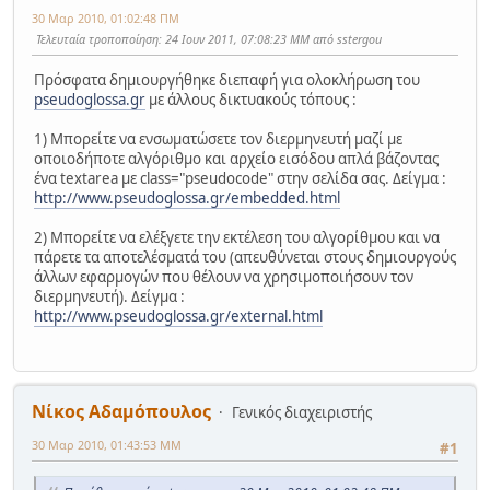
30 Μαρ 2010, 01:02:48 ΠΜ
Τελευταία τροποποίηση
: 24 Ιουν 2011, 07:08:23 ΜΜ από sstergou
Πρόσφατα δημιουργήθηκε διεπαφή για ολοκλήρωση του
pseudoglossa.gr
με άλλους δικτυακούς τόπους :
1) Μπορείτε να ενσωματώσετε τον διερμηνευτή μαζί με
οποιοδήποτε αλγόριθμο και αρχείο εισόδου απλά βάζοντας
ένα textarea με class="pseudocode" στην σελίδα σας. Δείγμα :
http://www.pseudoglossa.gr/embedded.html
2) Μπορείτε να ελέξγετε την εκτέλεση του αλγορίθμου και να
πάρετε τα αποτελέσματά του (απευθύνεται στους δημιουργούς
άλλων εφαρμογών που θέλουν να χρησιμοποιήσουν τον
διερμηνευτή). Δείγμα :
http://www.pseudoglossa.gr/external.html
Νίκος Αδαμόπουλος
Γενικός διαχειριστής
30 Μαρ 2010, 01:43:53 ΜΜ
#1