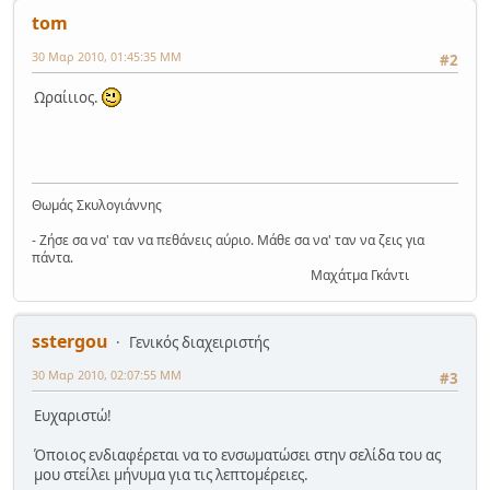
tom
30 Μαρ 2010, 01:45:35 ΜΜ
#2
Ωραίιιος.
Θωμάς Σκυλογιάννης
- Ζήσε σα να' ταν να πεθάνεις αύριο. Μάθε σα να' ταν να ζεις για
πάντα.
Μαχάτμα Γκάντι
sstergou
Γενικός διαχειριστής
30 Μαρ 2010, 02:07:55 ΜΜ
#3
Ευχαριστώ!
Όποιος ενδιαφέρεται να το ενσωματώσει στην σελίδα του ας
μου στείλει μήνυμα για τις λεπτομέρειες.