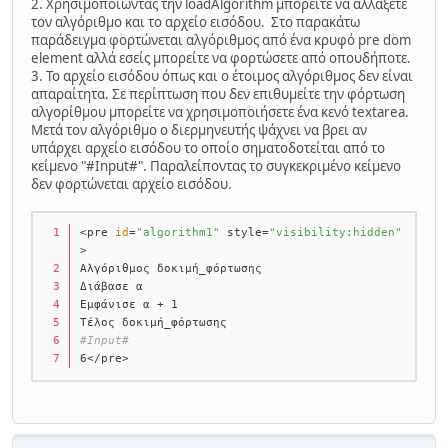
2. Χρησιμοποιώντας την loadAlgorithm μπορείτε να αλλάξετε
			δ ←  μ
τον αλγόριθμο και το αρχείο εισόδου. Στο παρακάτω
		Τέλος_αν
παράδειγμα φορτώνεται αλγόριθμος από ένα κρυφό pre dom
	Τέλος_αν
element αλλά εσείς μπορείτε να φορτώσετε από οπουδήποτε.
Τέλος_επανάληψης
3. Το αρχείο εισόδου όπως και ο έτοιμος αλγόριθμος δεν είναι
Αποτελέσματα 
//μ, ψ//
απαραίτητα. Σε περίπτωση που δεν επιθυμείτε την φόρτωση
Τέλος διχοτόμηση
αλγορίθμου μπορείτε να χρησιμοποιήσετε ένα κενό textarea.
#Input#
Μετά τον αλγόριθμο ο διερμηνευτής ψάχνει να βρει αν
1
υπάρχει αρχείο εισόδου το οποίο σηματοδοτείται από το
2
κείμενο "#Input#". Παραλείποντας το συγκεκριμένο κείμενο
3
δεν φορτώνεται αρχείο εισόδου.
4
</textarea>
<pre 
id
=
"algorithm1"
 style=
"visibility:hidden"
>
Αλγόριθμος δοκιμή_φόρτωσης
Διάβασε α
Εμφάνισε α + 1
Τέλος δοκιμή_φόρτωσης
#Input#
6</pre>