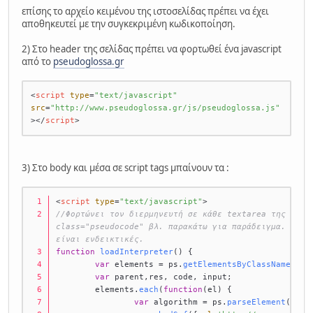
επίσης το αρχείο κειμένου της ιστοσελίδας πρέπει να έχει
αποθηκευτεί με την συγκεκριμένη κωδικοποίηση.
2) Στο header της σελίδας πρέπει να φορτωθεί ένα javascript
από το
pseudoglossa.gr
<
script
type
=
"text/javascript"
src
=
"http://www.pseudoglossa.gr/js/pseudoglossa.js"
>
</
script
>
3) Στο body και μέσα σε script tags μπαίνουν τα :
<
script
type
=
"text/javascript"
>
//Φορτώνει τον διερμηνευτή σε κάθε textarea της σελίδ
class="pseudocode" βλ. παρακάτω για παράδειγμα. Οι δι
είναι ενδεικτικές.
function
loadInterpreter
(
) {
var
 elements = ps.
getElementsByClassName
(
'ps
var
 parent,res, code, input;
	elements.
each
(
function
(
el
) {
var
 algorithm = ps.
parseElement
(el);