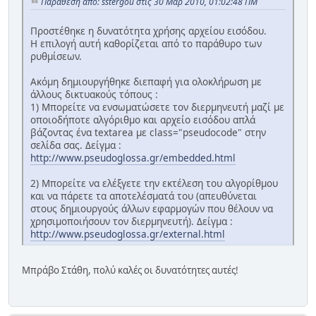
Παράθεση από: sstergou στις 30 Μαρ 2010, 01:02:48 ΠΜ
Προστέθηκε η δυνατότητα χρήσης αρχείου εισόδου.
Η επιλογή αυτή καθορίζεται από το παράθυρο των
ρυθμίσεων.
Ακόμη δημιουργήθηκε διεπαφή για ολοκλήρωση με
άλλους δικτυακούς τόπους :
1) Μπορείτε να ενσωματώσετε τον διερμηνευτή μαζί με
οποιοδήποτε αλγόριθμο και αρχείο εισόδου απλά
βάζοντας ένα textarea με class="pseudocode" στην
σελίδα σας. Δείγμα :
http://www.pseudoglossa.gr/embedded.html
2) Μπορείτε να ελέξγετε την εκτέλεση του αλγορίθμου
και να πάρετε τα αποτελέσματά του (απευθύνεται
στους δημιουργούς άλλων εφαρμογών που θέλουν να
χρησιμοποιήσουν τον διερμηνευτή). Δείγμα :
http://www.pseudoglossa.gr/external.html
Μπράβο Στάθη, πολύ καλές οι δυνατότητες αυτές!