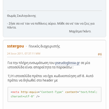
Θωμάς Σκυλογιάννης
- Ζήσε σα να' ταν να πεθάνεις αύριο. Μάθε σα να' ταν να ζεις για
πάντα.
Μαχάτμα Γκάντι
sstergou
Γενικός διαχειριστής
24 Ιουν 2011, 07:37:11 ΜΜ
#6
Για την πλήρη ενσωμάτωση του
pseudoglossa.gr
σε μία
ιστοσελίδα είναι απαραίτητα τα παρακάτω :
1) Η ιστοσελίδα πρέπει να έχει κωδικοποίηση utf-8. Αυτό
πρέπει να δηλωθεί στο header με
<
meta
http-equiv
=
"Content-Type"
content
=
"text/html; 
charset=utf-8"
 />