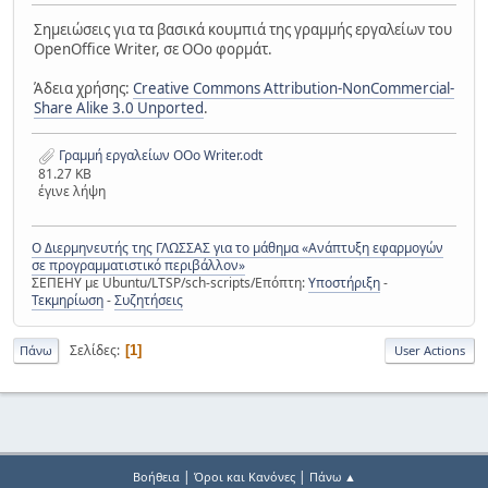
Σημειώσεις για τα βασικά κουμπιά της γραμμής εργαλείων του
OpenOffice Writer, σε OOo φορμάτ.
Άδεια χρήσης:
Creative Commons Attribution-NonCommercial-
Share Alike 3.0 Unported
.
Γραμμή εργαλείων OOo Writer.odt
81.27 KB
έγινε λήψη
Ο Διερμηνευτής της ΓΛΩΣΣΑΣ για το μάθημα «Ανάπτυξη εφαρμογών
σε προγραμματιστικό περιβάλλον»
ΣΕΠΕΗΥ με Ubuntu/LTSP/sch-scripts/Επόπτη:
Υποστήριξη
-
Τεκμηρίωση
-
Συζητήσεις
Σελίδες
1
Πάνω
User Actions
|
|
Βοήθεια
Όροι και Κανόνες
Πάνω ▲