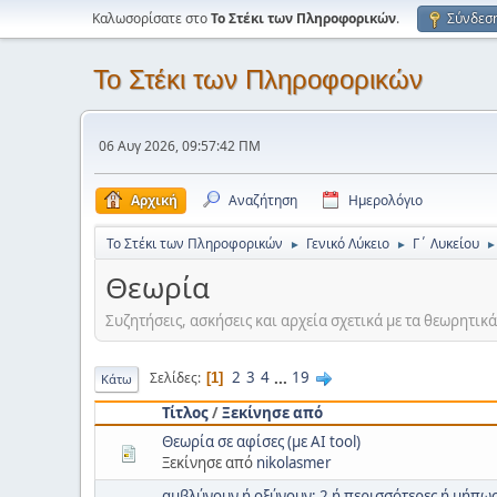
Καλωσορίσατε στο
Το Στέκι των Πληροφορικών
.
Σύνδεσ
Το Στέκι των Πληροφορικών
06 Αυγ 2026, 09:57:42 ΠΜ
Αρχική
Αναζήτηση
Ημερολόγιο
Το Στέκι των Πληροφορικών
Γενικό Λύκειο
Γ΄ Λυκείου
►
►
►
Θεωρία
Συζητήσεις, ασκήσεις και αρχεία σχετικά με τα θεωρητικ
2
3
4
...
19
Σελίδες
1
Κάτω
Τίτλος
/
Ξεκίνησε από
Θεωρία σε αφίσες (με AI tool)
Ξεκίνησε από
nikolasmer
αμβλύνουν ή οξύνουν; 2 ή περισσότερες ή μήπως