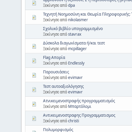
Ξεκίνησε από
dpa
Τεχνητή Νοημοσύνη και Θεωρία Πληροφορικής: Έ
Ξεκίνησε από
nikolasmer
Σχολικό βιβλίο υπογραμμισμένο
Ξεκίνησε από
stavrax
Δύσκολα διαγωνίσματα ή/και τεστ
Ξεκίνησε από
mcpillager
Flag Απορία
Ξεκίνησε από
Endlessly
Παρουσιάσεις
Ξεκίνησε από
evimavr
Τεστ αυτοαξιολόγησης
Ξεκίνησε από
evimavr
Ατνικειμενοστραφής προγραμματισμός
Ξεκίνησε από
Μπαρτόλομι
Αντικειμενοστραφης Προγραμματισμος
Ξεκίνησε από
christi
Πολυμορφισμός