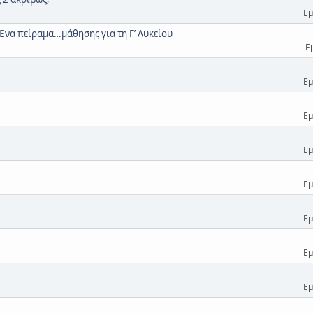
Εμ
να πείραμα…μάθησης για τη Γ’ Λυκείου
Ε
Εμ
Εμ
Εμ
Εμ
Εμ
Εμ
Εμ