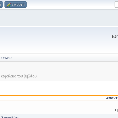
η
Εγγραφή
Ειδή
Θεωρία
ά κεφάλαια του βιβλίου.
Απαντ
Ε
 2 ακριβώς;