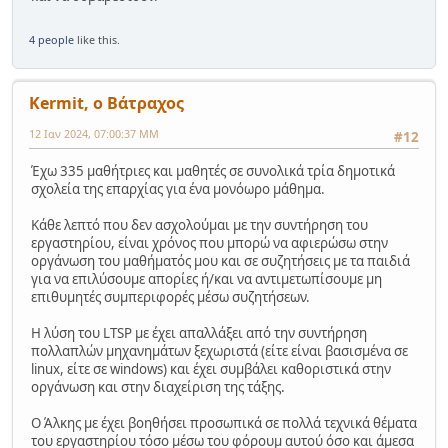
4 people
like this.
Kermit, ο Βάτραχος
12 Ιαν 2024, 07:00:37 ΜΜ
#12
Έχω 335 μαθήτριες και μαθητές σε συνολικά τρία δημοτικά
σχολεία της επαρχίας για ένα μονόωρο μάθημα.
Κάθε λεπτό που δεν ασχολούμαι με την συντήρηση του
εργαστηρίου, είναι χρόνος που μπορώ να αφιερώσω στην
οργάνωση του μαθήματός μου και σε συζητήσεις με τα παιδιά
για να επιλύσουμε απορίες ή/και να αντιμετωπίσουμε μη
επιθυμητές συμπεριφορές μέσω συζητήσεων.
Η λύση του LTSP με έχει απαλλάξει από την συντήρηση
πολλαπλών μηχανημάτων ξεχωριστά (είτε είναι βασισμένα σε
linux, είτε σε windows) και έχει συμβάλει καθοριστικά στην
οργάνωση και στην διαχείριση της τάξης.
Ο Άλκης με έχει βοηθήσει προσωπικά σε πολλά τεχνικά θέματα
του εργαστηρίου τόσο μέσω του φόρουμ αυτού όσο και άμεσα