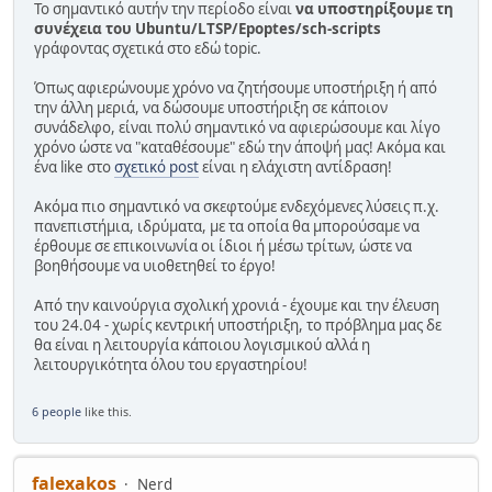
Το σημαντικό αυτήν την περίοδο είναι
να υποστηρίξουμε τη
συνέχεια του Ubuntu/LTSP/Epoptes/sch-scripts
γράφοντας σχετικά στο εδώ topic.
Όπως αφιερώνουμε χρόνο να ζητήσουμε υποστήριξη ή από
την άλλη μεριά, να δώσουμε υποστήριξη σε κάποιον
συνάδελφο, είναι πολύ σημαντικό να αφιερώσουμε και λίγο
χρόνο ώστε να "καταθέσουμε" εδώ την άποψή μας! Ακόμα και
ένα like στο
σχετικό post
είναι η ελάχιστη αντίδραση!
Ακόμα πιο σημαντικό να σκεφτούμε ενδεχόμενες λύσεις π.χ.
πανεπιστήμια, ιδρύματα, με τα οποία θα μπορούσαμε να
έρθουμε σε επικοινωνία οι ίδιοι ή μέσω τρίτων, ώστε να
βοηθήσουμε να υιοθετηθεί το έργο!
Από την καινούργια σχολική χρονιά - έχουμε και την έλευση
του 24.04 - χωρίς κεντρική υποστήριξη, το πρόβλημα μας δε
θα είναι η λειτουργία κάποιου λογισμικού αλλά η
λειτουργικότητα όλου του εργαστηρίου!
6 people
like this.
falexakos
Nerd