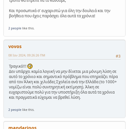
τρόπο θα έπρεπε να το κάνουμε;
Και προσωπικά σ' ευχαριστώ για όλη την δουλειά και την
βοήθεια που έχεις παράσχει όλα αυτά τα χρόνια!
2 people
like this.
vovos
08 Ιαν 2024, 09:26:26 ΠΜ
#3
Τραγικό!!!
Δεν υπάρχει καμία λογική να μην δίνεται μια μόνιμη λύση σε
αυτό το χρόνιο και σημαντικό πρόβλημα που επηρεάζει πέρα
από τον Άλκη και χιλιάδες Σχολεία ανά την Ελλάδα (το 1000+
νομίζω είναι πολύ συντηρητική εκτίμηση). Άλκη σε
ευχαριστούμε πολύ για την υποστήριξη όλα αυτά τα χρόνια
και πραγματικά εύχομαι να βρεθεί λύση.
2 people
like this.
mandarinos