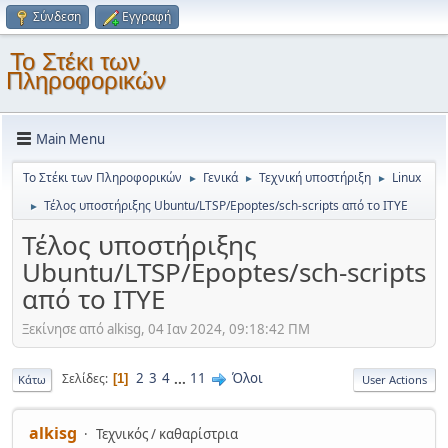
Σύνδεση
Εγγραφή
Το Στέκι των
Πληροφορικών
Main Menu
Το Στέκι των Πληροφορικών
Γενικά
Τεχνική υποστήριξη
Linux
►
►
►
Τέλος υποστήριξης Ubuntu/LTSP/Epoptes/sch-scripts από το ΙΤΥΕ
►
Τέλος υποστήριξης
Ubuntu/LTSP/Epoptes/sch-scripts
από το ΙΤΥΕ
Ξεκίνησε από alkisg, 04 Ιαν 2024, 09:18:42 ΠΜ
2
3
4
...
11
Όλοι
Σελίδες
1
Κάτω
User Actions
alkisg
Τεχνικός / καθαρίστρια