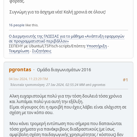
φορέας.
Συγνώμη για τα άσχημα νέα! Καλή χρονιά σε όλους!
16 people
like this.
Ο Διερμηνευτής της ΓΛΩΣΣΑΣ για το μάθημα «Ανάπτυξη εφαρμογών
σε προγραμματιστικό περιβάλλον»
ΣΕΠΕΗΥ με Ubuntu/LTSP/sch-scripts/Επόπτη:
Υποστήριξη
-
Τεκμηρίωση
-
Συζητήσεις
pgrontas
Ομάδα διαγωνισμάτων 2016
04 Ιαν 2024, 11:23:29 ΠΜ
#1
Τελευταία τροποποίηση
: 27 Ιαν 2024, 02:55:24 ΜΜ από pgrontas
Αλκη ευχαριστούμε πολύ για την τόση δουλειά τόσα χρόνια
και λυπάμαι πολύ για αυτή την εξέλιξη.
Είμαι σίγουρος ότι η αμοιβή που έχεις λάβει είναι ελάχιστη σε
σχέση με τον κόπο σου.
Μου κάνει τρομερή εντύπωση που σήμερα που δαπανώνται
τόσα χρήματα για πανάκριβους διαδραστικούς (με ίσως
αμφίβολη σχέση παιδαγωγικής χρησιμότητας / κόστους) δεν