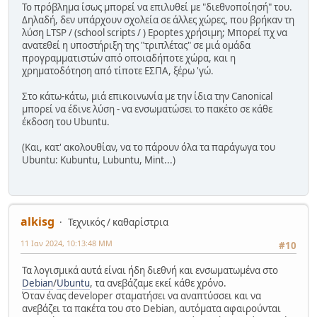
Το πρόβλημα ίσως μπορεί να επιλυθεί με "διεθνοποίησή" του.
Δηλαδή, δεν υπάρχουν σχολεία σε άλλες χώρες, που βρήκαν τη
λύση LTSP / (school scripts / ) Epoptes χρήσιμη; Μπορεί πχ να
ανατεθεί η υποστήριξη της "τριπλέτας" σε μιά ομάδα
προγραμματιστών από οποιαδήποτε χώρα, και η
χρηματοδότηση από τίποτε ΕΣΠΑ, ξέρω 'γώ.
Στο κάτω-κάτω, μιά επικοινωνία με την ίδια την Canonical
μπορεί να έδινε λύση - να ενσωματώσει το πακέτο σε κάθε
έκδοση του Ubuntu.
(Και, κατ' ακολουθίαν, να το πάρουν όλα τα παράγωγα του
Ubuntu: Kubuntu, Lubuntu, Mint...)
alkisg
Τεχνικός / καθαρίστρια
11 Ιαν 2024, 10:13:48 ΜΜ
#10
Τα λογισμικά αυτά είναι ήδη διεθνή και ενσωματωμένα στο
Debian
/
Ubuntu
, τα ανεβάζαμε εκεί κάθε χρόνο.
Όταν ένας developer σταματήσει να αναπτύσσει και να
ανεβάζει τα πακέτα του στο Debian, αυτόματα αφαιρούνται