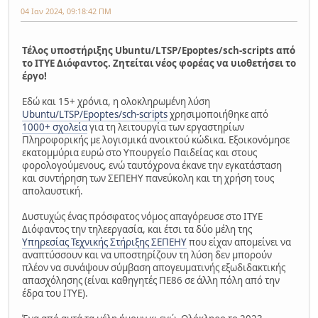
04 Ιαν 2024, 09:18:42 ΠΜ
Τέλος υποστήριξης Ubuntu/LTSP/Epoptes/sch-scripts από
το ΙΤΥΕ Διόφαντος. Ζητείται νέος φορέας να υιοθετήσει το
έργο!
Εδώ και 15+ χρόνια, η ολοκληρωμένη λύση
Ubuntu/LTSP/Epoptes/sch-scripts
χρησιμοποιήθηκε από
1000+ σχολεία
για τη λειτουργία των εργαστηρίων
Πληροφορικής με λογισμικά ανοικτού κώδικα. Εξοικονόμησε
εκατομμύρια ευρώ στο Υπουργείο Παιδείας και στους
φορολογούμενους, ενώ ταυτόχρονα έκανε την εγκατάσταση
και συντήρηση των ΣΕΠΕΗΥ πανεύκολη και τη χρήση τους
απολαυστική.
Δυστυχώς ένας πρόσφατος νόμος απαγόρευσε στο ΙΤΥΕ
Διόφαντος την τηλεεργασία, και έτσι τα δύο μέλη της
Υπηρεσίας Τεχνικής Στήριξης ΣΕΠΕΗΥ
που είχαν απομείνει να
αναπτύσσουν και να υποστηρίζουν τη λύση δεν μπορούν
πλέον να συνάψουν σύμβαση απογευματινής εξωδιδακτικής
απασχόλησης (είναι καθηγητές ΠΕ86 σε άλλη πόλη από την
έδρα του ΙΤΥΕ).