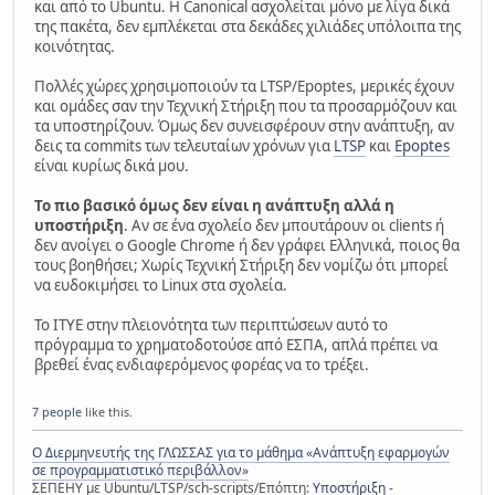
και από το Ubuntu. Η Canonical ασχολείται μόνο με λίγα δικά
της πακέτα, δεν εμπλέκεται στα δεκάδες χιλιάδες υπόλοιπα της
κοινότητας.
Πολλές χώρες χρησιμοποιούν τα LTSP/Epoptes, μερικές έχουν
και ομάδες σαν την Τεχνική Στήριξη που τα προσαρμόζουν και
τα υποστηρίζουν. Όμως δεν συνεισφέρουν στην ανάπτυξη, αν
δεις τα commits των τελευταίων χρόνων για
LTSP
και
Epoptes
είναι κυρίως δικά μου.
Το πιο βασικό όμως δεν είναι η ανάπτυξη αλλά η
υποστήριξη
. Αν σε ένα σχολείο δεν μπουτάρουν οι clients ή
δεν ανοίγει ο Google Chrome ή δεν γράφει Ελληνικά, ποιος θα
τους βοηθήσει; Χωρίς Τεχνική Στήριξη δεν νομίζω ότι μπορεί
να ευδοκιμήσει το Linux στα σχολεία.
Το ΙΤΥΕ στην πλειονότητα των περιπτώσεων αυτό το
πρόγραμμα το χρηματοδοτούσε από ΕΣΠΑ, απλά πρέπει να
βρεθεί ένας ενδιαφερόμενος φορέας να το τρέξει.
7 people
like this.
Ο Διερμηνευτής της ΓΛΩΣΣΑΣ για το μάθημα «Ανάπτυξη εφαρμογών
σε προγραμματιστικό περιβάλλον»
ΣΕΠΕΗΥ με Ubuntu/LTSP/sch-scripts/Επόπτη:
Υποστήριξη
-