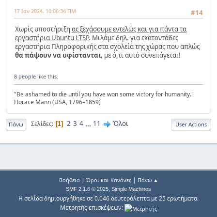
17 Ιαν 2024, 10:06:34 ΠΜ
#14
Χωρίς υποστήριξη
ας ξεχάσουμε εντελώς και για πάντα τα
εργαστήρια Ubuntu LTSP
. Μιλάμε δηλ. για εκατοντάδες
εργαστήρια Πληροφορικής στα σχολεία της χώρας που απλώς
θα πάψουν να υφίστανται
, με ό,τι αυτό συνεπάγεται!
8 people
like this.
"Be ashamed to die until you have won some victory for humanity."
Horace Mann (USA, 1796–1859)
2
3
4
...
11
Όλοι
Σελίδες
1
Πάνω
User Actions
|
|
Βοήθεια
Όροι και Κανόνες
Πάνω ▲
,
SMF 2.1.6 © 2025
Simple Machines
Η σελίδα δημιουργήθηκε σε 0.046 δευτερόλεπτα με 25 ερωτήματα.
Μετρητής επισκέψεων: