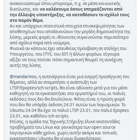
ανακοινώσουμε όπου μπορούμε, π.χ. σε μέσα κοινωνικής
δικτύωσης, και
να καλέσουμε όσους επηρεάζονται από
την έλλειψη υποστήριξης, να καταθέσουν το σχόλιό τους
στο παρόν θέμα
.
Αν και υπάρχουν στατιστικά στοιχεία επισκεψιμότητας των
αποθετηρίων που αποδεικνύουν την μεγάλη δημοτικότητα της
λύσης, μερικές φορές οι ιθύνοντες συγκινούνται περισσότερο
από σχόλια παρά από νούμερα.
Φυσικά αν κάποιος έχει απευθείας πρόσβαση σε στελέχη του
Υπουργείου, του ΙΤΥΕ, του ΙΕΠ ή άλλων φορέων, σίγουρα
αξίζει να τους τονίσει πόσο σημαντική θεωρεί τη συνέχιση
αυτής της λύσης.
@mandarinos
, η αυτενέργεια είναι μια ενεργή προσέγγιση του
θέματος, αλλά αν σταματήσει η ανάπτυξη των
LTSP/Epoptes/sch-scripts, θα είναι αδύνατο μετά για τον μέσο
καθηγητή να τα εγκαταστήσει στο εργαστήριό του, οι παλιές
εκδόσεις τους δεν θα δουλεύουν. Φέτος είναι η πρώτη φορά
που δεν θα υπάρξει έκδοση 24.01 αυτών των λογισμικών. Το
Ubuntu 24.04 θα έχει το παλιό LTSP 23.01, τον παλιό Epoptes
23.01, και καθόλου sch-scripts.
Επίσης, η ομάδα της Τεχνικής Στήριξης έλυνε εκατοντάδες
προβλήματα του Linux και γενικότερα των open source
λογισμικών κάθε χρόνο, χωρίς αυτήν ακόμα και τοπικές
εγκαταστάσεις Ubuntu θα γίνουν δυσκολότερες.