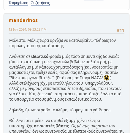
Τεκμηρίωση
-
Συζητήσεις
mandarinos
12 Ιαν 2024, 09:33:28 ΠΜ
#11
Μάλιστα. Μόλις τώρα αρχίζω να καταλαβαίνω πλήρως τον
παραλογισμό της κατάστασης.
Ανάθεση σε
ιδιωτικό
φορέα μιάς τόσο σημαντικής δουλειάς
(όπως η εκτύπωση των σχολικών βιβλίων παλιότερα), με
αντάλλαγμα μιά κάποια χρηματοδότηση (και νοοτροπία: μη
μας σκοτίζετε, τρέξτε εσείς, αφού σας πληρώνουμε), σε στύλ
"δίνω υπεργολαβία έξω". (Γειά σου, ρέ Γκρήκ ΝΑΣΑ!
)
Αλλά στελέχωση (όχι με υπαλλήλους του "υπεργολάβου",
αλλά) με
μόνιμους εκπαιδευτικούς του Δημοσίου,
που τρέχουν
γιά όλους. Και, ξαφνικά, σταματάει η υποστήριξη / άδεια από
το υπουργείο στους μόνιμους εκπαιδευτικούς του.
Δηλαδή, ήτανε στραβό το κλήμα, τό 'φαγε κι ο γάϊδαρος.
Θά 'λεγα ότι πρέπει να στηθεί εξ αρχής ένα κέντρο
υποστήριξης
σε σωστές βάσεις.
Ως μόνιμη υπηρεσία του
υπουργείου,
όχι ως συνεργασία με εξωτερικούς συνεργάτες. (Κι