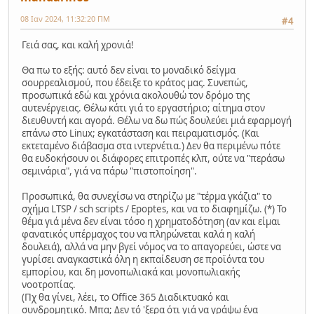
08 Ιαν 2024, 11:32:20 ΠΜ
#4
Γειά σας, και καλή χρονιά!
Θα πω το εξής: αυτό δεν είναι το μοναδικό δείγμα
σουρρεαλισμού, που έδειξε το κράτος μας. Συνεπώς,
προσωπικά εδώ και χρόνια ακολουθώ τον δρόμο της
αυτενέργειας. Θέλω κάτι γιά το εργαστήριο; αίτημα στον
διευθυντή και αγορά. Θέλω να δω πώς δουλεύει μιά εφαρμογή
επάνω στο Linux; εγκατάσταση και πειραματισμός. (Και
εκτεταμένο διάβασμα στα ιντερνέτια.) Δεν θα περιμένω πότε
θα ευδοκήσουν οι διάφορες επιτροπές κλπ, ούτε να "περάσω
σεμινάρια", γιά να πάρω "πιστοποίηση".
Προσωπικά, θα συνεχίσω να στηρίζω με "τέρμα γκάζια" το
σχήμα LTSP / sch scripts / Epoptes, και να το διαφημίζω. (*) Το
θέμα γιά μένα δεν είναι τόσο η χρηματοδότηση (αν και είμαι
φανατικός υπέρμαχος του να πληρώνεται καλά η καλή
δουλειά), αλλά να μην βγεί νόμος να το απαγορεύει, ώστε να
γυρίσει αναγκαστικά όλη η εκπαίδευση σε προϊόντα του
εμπορίου, και δη μονοπωλιακά και μονοπωλιακής
νοοτροπίας.
(Πχ θα γίνει, λέει, το Office 365 Διαδικτυακό και
συνδρομητικό. Μπα; Δεν τό 'ξερα ότι γιά να γράψω ένα