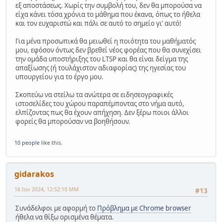
εξ αποστάσεως. Χωρίς την συμβολή του, δεν θα μπορούσα να
είχα κάνει τόσα χρόνια το μάθημα που έκανα, όπως το ήθελα
και τον ευχαριστώ και πάλι σε αυτό το σημείο γι' αυτό!
Για μένα προσωπικά θα μειωθεί η ποιότητα του μαθήματός
μου, εφόσον όντως δεν βρεθεί νέος φορέας που θα συνεχίσει
την ομάδα υποστήριξης του LTSP και θα είναι δείγμα της
απαξίωσης (ή τουλάχιστον αδιαφορίας) της ηγεσίας του
υπουργείου για το έργο μου.
Σκοπεύω να στείλω τα ανώτερα σε ειδησεογραφικές
ιστοσελίδες του χώρου παραπέμποντας στο νήμα αυτό,
ελπίζοντας πως θα έχουν απήχηση. Δεν ξέρω ποιοι άλλοι
φορείς θα μπορούσαν να βοηθήσουν.
10 people
like this.
gidarakos
16 Ιαν 2024, 12:52:10 ΜΜ
#13
Συνάδελφοι με αφορμή το
Πρόβλημα με Chrome browser
ήθελα να θίξω ορισμένα θέματα.