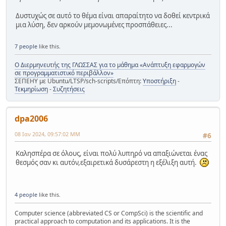
Δυστυχώς σε αυτό το θέμα είναι απαραίτητο να δοθεί κεντρικά
μια λύση, δεν αρκούν μεμονωμένες προσπάθειες...
7 people
like this.
Ο Διερμηνευτής της ΓΛΩΣΣΑΣ για το μάθημα «Ανάπτυξη εφαρμογών
σε προγραμματιστικό περιβάλλον»
ΣΕΠΕΗΥ με Ubuntu/LTSP/sch-scripts/Επόπτη:
Υποστήριξη
-
Τεκμηρίωση
-
Συζητήσεις
dpa2006
08 Ιαν 2024, 09:57:02 ΜΜ
#6
Καλησπέρα σε όλους, είναι πολύ λυπηρό να απαξιώνεται ένας
θεσμός σαν κι αυτόν,εξαιρετικά δυσάρεστη η εξέλιξη αυτή.
4 people
like this.
Computer science (abbreviated CS or CompSci) is the scientific and
practical approach to computation and its applications. It is the