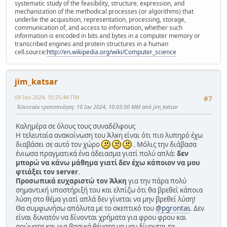
systematic study of the feasibility, structure, expression, and
mechanization of the methodical processes (or algorithms) that
underlie the acquisition, representation, processing, storage,
communication of, and access to information, whether such
information is encoded in bits and bytes in a computer memory or
transcribed engines and protein structures in a human
cell.source:
http://en.wikipedia.org/wiki/Computer_science
jim_katsar
09 Ιαν 2024, 10:25:44 ΠΜ
#7
Τελευταία τροποποίηση
: 10 Ιαν 2024, 10:03:50 ΜΜ από jim_katsar
Καλημέρα σε όλους τους συναδέλφους
Η τελευταία ανακοίνωση του Άλκη είναι ότι πιο λυπηρό έχω
διαβάσει σε αυτό τον χώρο
. Μόλις την διάβασα
ένιωσα πραγματικά ένα άδειασμα γιατί πολύ απλά:
δεν
μπορώ να κάνω μάθημα γιατί δεν έχω κάποιον να μου
φτιάξει τον server
.
Προσωπικά ευχαριστώ τον Άλκη
για την πάρα πολύ
σημαντική υποστήριξή του και ελπίζω ότι θα βρεθεί κάποια
λύση στο θέμα γιατί απλά δεν γίνεται να μην βρεθεί λύση!
Θα συμφωνήσω απόλυτα με το σκεπτικό του
@pgrontas
. Δεν
είναι δυνατόν να δίνονται χρήματα για φρου φρου και
αρώματα και για βασικά θέματα να μην δίνονται τα