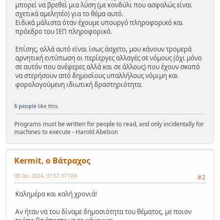
μπορεί να βρεθεί μια λύση (με κονδύλι που ασφαλώς είναι
σχετικά αμελητέο) για το θέμα αυτό.
Ειδικά μάλιστα όταν έχουμε υπουργό πληροφορικό και
πρόεδρο του ΙΕΠ πληροφορικό.
Επίσης, αλλά αυτό είναι ίσως άσχετο, μου κάνουν τρομερά
αρνητική εντύπωση οι περίεργες αλλαγές σε νόμους (όχι μόνο
σε αυτόν που ανέφερες αλλά και σε άλλους) που έχουν σκοπό
να στερήσουν από δημοσίους υπαλλήλους νόμιμη και
φορολογούμενη ιδιωτική δραστηριότητα.
6 people
like this.
Programs must be written for people to read, and only incidentally for
machines to execute - Harold Abelson
Kermit, ο Βάτραχος
08 Ιαν 2024, 07:57:37 ΠΜ
#2
Καλημέρα και καλή χρονιά!
Αν ήταν να του δίναμε δημοσιότητα του θέματος, με ποιον