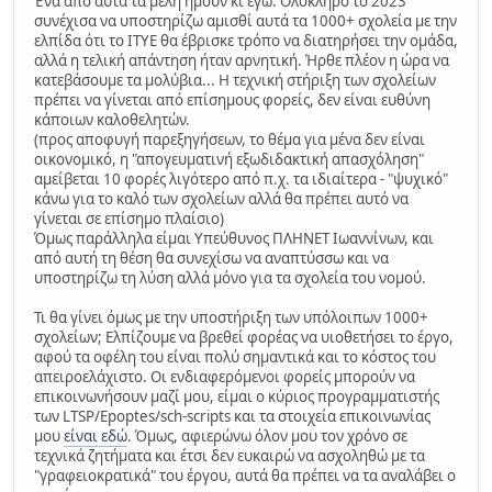
Ένα από αυτά τα μέλη ήμουν κι εγώ. Ολόκληρο το 2023
συνέχισα να υποστηρίζω αμισθί αυτά τα 1000+ σχολεία με την
ελπίδα ότι το ΙΤΥΕ θα έβρισκε τρόπο να διατηρήσει την ομάδα,
αλλά η τελική απάντηση ήταν αρνητική. Ήρθε πλέον η ώρα να
κατεβάσουμε τα μολύβια... Η τεχνική στήριξη των σχολείων
πρέπει να γίνεται από επίσημους φορείς, δεν είναι ευθύνη
κάποιων καλοθελητών.
(προς αποφυγή παρεξηγήσεων, το θέμα για μένα δεν είναι
οικονομικό, η "απογευματινή εξωδιδακτική απασχόληση"
αμείβεται 10 φορές λιγότερο από π.χ. τα ιδιαίτερα - "ψυχικό"
κάνω για το καλό των σχολείων αλλά θα πρέπει αυτό να
γίνεται σε επίσημο πλαίσιο)
Όμως παράλληλα είμαι Υπεύθυνος ΠΛΗΝΕΤ Ιωαννίνων, και
από αυτή τη θέση θα συνεχίσω να αναπτύσσω και να
υποστηρίζω τη λύση αλλά μόνο για τα σχολεία του νομού.
Τι θα γίνει όμως με την υποστήριξη των υπόλοιπων 1000+
σχολείων; Ελπίζουμε να βρεθεί φορέας να υιοθετήσει το έργο,
αφού τα οφέλη του είναι πολύ σημαντικά και το κόστος του
απειροελάχιστο. Οι ενδιαφερόμενοι φορείς μπορούν να
επικοινωνήσουν μαζί μου, είμαι ο κύριος προγραμματιστής
των LTSP/Epoptes/sch-scripts και τα στοιχεία επικοινωνίας
μου
είναι εδώ
. Όμως, αφιερώνω όλον μου τον χρόνο σε
τεχνικά ζητήματα και έτσι δεν ευκαιρώ να ασχοληθώ με τα
"γραφειοκρατικά" του έργου, αυτά θα πρέπει να τα αναλάβει ο