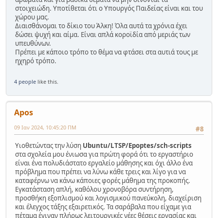
στοιχειώδη. Υποτίθεται ότι ο Υπουργός Παιδείας είναι και του
χώρου μας.
Διαισθάνομαι το δίκιο του Άλκη! Όλα αυτά τα χρόνια έχει
δώσει ψυχή και αίμα. Είναι απλά κοροϊδία από μεριάς των
υπευθύνων.
Πρέπει με κάποιο τρόπο το θέμα να φτάσει στα αυτιά τους με
ηχηρό τρόπο.
4 people
like this.
Apos
09 Ιαν 2024, 10:45:20 ΠΜ
#8
Υιοθετώντας την λύση
Ubuntu/LTSP/Epoptes/sch-scripts
στα σχολεία μου ένιωσα για πρώτη φορά ότι το εργαστήριο
είναι ένα πολυδιάστατο εργαλείο μάθησης και όχι άλλο ένα
πρόβλημα που πρέπει να λύνω κάθε τρεις και λίγο για να
καταφέρνω να κάνω κάποιες φορές μάθημα της προκοπής.
Εγκατάσταση απλή, καθόλου χρονοβόρα συντήρηση,
προσθήκη εξοπλισμού και λογισμικού πανεύκολη, διαχείριση
και έλεγχος τάξης εξαιρετικός. Τα σαράβαλα που είχαμε για
πέταμα έγιναν πλήρως λειτουργικές νέες θέσεις εργασίας και