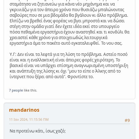
σταμάτησα να ζητιανεύω για κάνα νέο μηχάνημα και να
γκρινιάζω για τον άπειρο χρόνο που θυσιάζω μπαλώνοντας
σαβούρες που σε μια βδομάδα θα βγάλουν κι άλλο πρόβλημα.
Ελπίζω να βρεθεί ένας φορέας να βγει μπροστά και να δώσει
στέγη στην ομάδα γιατί δεν έχετε ιδέα εκεί στο υπουργείο
πόσα πεθαμένα εργαστήρια έχουν αναστηθεί και τι κονδύλι θα
χρειαστεί κάθε χρόνο για στοιχειωδώς λειτουργικά
εργαστήρια άμα το πακέτο αυτό εγκαταλειφθεί. Το νου σας.
Υ.Γ: Δεν είναι τα λεφτά για τη λύση το πρόβλημα. Αστείο ποσό
είναι και η εναλλακτική είναι άπειρες φορές χειρότερη. Το
βασικό είναι να υπάρχει επίσημη αναγνωρισμένη υποστήριξη
και ανάπτυξη της λύσης κι όχι "μου το είπε ο Άλκης από το
ίντερνετ που ξέρει από αυτά". Φροντίστε το.
7 people
like this.
mandarinos
11 Ιαν 2024, 11:15:56 ΠΜ
#9
Να προτείνω κάτι, ίσως χαζό;