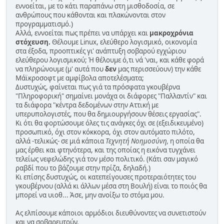
εννοείται, με το κάτι παραπάνω στη μισθοδοσία, σε
ανθρώπους που κάθονται και πλακώνονται στον
προγραμματισμό.)
Αλλά, εννοείται πως πρέπει να υπάρχει και
μακροχρόνια
στόχευση.
Θέλουμε Linux, ελεύθερο λογισμικό, οικονομία
στα έξοδα, προοπτικές γι' ανάπτυξη σοβαρού εγχώριου
ελεύθερου λογισμικού; Ή θέλουμε ό,τι νά 'ναι, και κάθε φορά
να πληρώνουμε (μ' αυτά που
δεν
μας περισσεύουν) την κάθε
Μάϊκροσοφτ με αμφίβολα αποτελέσματα;
Δυστυχώς, φαίνεται πως γιά τα πρόσφατα γκουβέρνα
"Πληροφορική" σημαίνει μονάχα οι διάφορες "Παλλαντίν" και
τα διάφορα "κέντρα δεδομένων στην Αττική με
υπερυπολογιστές, που θα δημιουργήσουν θέσεις εργασίας".
Κι ότι θα φορτώσουμε όλες τις ανάγκες όχι σε (εξειδικευμένο)
προσωπικό, όχι στον κόκκορα, όχι στον αυτόματο πιλότο,
αλλά -τελικώς- σε μιά κάποια
Τεχνητή Νοημοσύνη,
η οποία θα
μας έρθει και φτηνότερα, και της οποίας η εικόνα τυγχάνει
τελείως νεφελώδης γιά τον μέσο πολιτικό. (Κάτι σαν μαγικό
ραβδί που το βάζουμε στην πρίζα, δηλαδή.)
Κι επίσης δυστυχώς, οι κατεπείγουσες προτεραιότητες του
γκουβέρνου (αλλά κι άλλων μέσα στη Βουλή) είναι το ποιός θα
μπορεί να υιοθ... Άσε, μην ανοίξω το στόμα μου.
Ας ελπίσουμε κάποιοι αρμόδιοι διευθύνοντες να συνετιστούν
και να σοβαρευτούν.