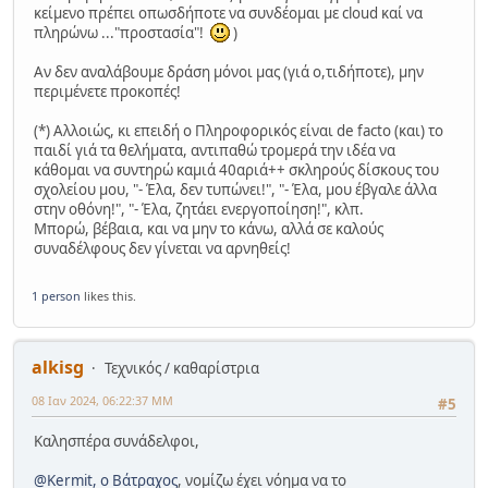
κείμενο πρέπει οπωσδήποτε να συνδέομαι με cloud καί να
πληρώνω ..."προστασία"!
)
Αν δεν αναλάβουμε δράση μόνοι μας (γιά ο,τιδήποτε), μην
περιμένετε προκοπές!
(*) Αλλοιώς, κι επειδή ο Πληροφορικός είναι de facto (και) το
παιδί γιά τα θελήματα, αντιπαθώ τρομερά την ιδέα να
κάθομαι να συντηρώ καμιά 40αριά++ σκληρούς δίσκους του
σχολείου μου, "- Έλα, δεν τυπώνει!", "- Έλα, μου έβγαλε άλλα
στην οθόνη!", "- Έλα, ζητάει ενεργοποίηση!", κλπ.
Μπορώ, βέβαια, και να μην το κάνω, αλλά σε καλούς
συναδέλφους δεν γίνεται να αρνηθείς!
1 person
likes this.
alkisg
Τεχνικός / καθαρίστρια
08 Ιαν 2024, 06:22:37 ΜΜ
#5
Καλησπέρα συνάδελφοι,
@Kermit, ο Βάτραχος
, νομίζω έχει νόημα να το