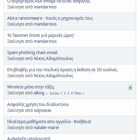
Ο αλγόριθμος RSA έπαψε να είναι ασφαλής
Ξεκίνησε από
mandarinos
Akira ransomware - ποιός ο μηχανισμός του;
Ξεκίνησε από
mandarinos
Το Taxisnet έπεσε γιά μερικές ώρες!
Ξεκίνησε από
mandarinos
Spam phishing chain email
Ξεκίνησε από
Νίκος Αδαμόπουλος
Επιβλαβής για την παιδική όραση η έκθεση σε 3D εικόνες
Ξεκίνησε από
Νίκος Αδαμόπουλος
Wireless μέσα στην τάξη;
Ξεκίνησε από
alkisg
1
2
3
4
Όλοι
Σελίδες
Ασφαλής χρήση του διαδικτύου
Ξεκίνησε από
odysseas
Ιδιαίτερα μαθήματα απο αγγελία - Βοήθεια!
Ξεκίνησε από
natalie-marie
Ανάφλεξη υπολογιστή