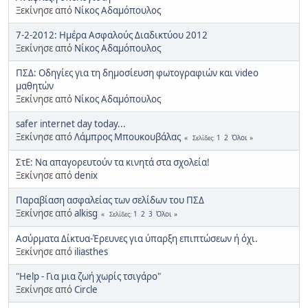
Ξεκίνησε από
Νίκος Αδαμόπουλος
7-2-2012: Ημέρα Ασφαλούς Διαδικτύου 2012
Ξεκίνησε από
Νίκος Αδαμόπουλος
ΠΣΔ: Οδηγίες για τη δημοσίευση φωτογραφιών και video
μαθητών
Ξεκίνησε από
Νίκος Αδαμόπουλος
safer internet day today...
Ξεκίνησε από
Λάμπρος Μπουκουβάλας
1
2
Όλοι
Σελίδες
ΣτΕ: Να απαγορευτούν τα κινητά στα σχολεία!
Ξεκίνησε από
denix
Παραβίαση ασφαλείας των σελίδων του ΠΣΔ
Ξεκίνησε από
alkisg
1
2
3
Όλοι
Σελίδες
Ασύρματα Δίκτυα-Έρευνες για ύπαρξη επιπτώσεων ή όχι.
Ξεκίνησε από
iliasthes
"Help - Για μια ζωή χωρίς τσιγάρο"
Ξεκίνησε από
Circle