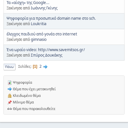
Τα «αίσχη» της Google...
Ξεκίνησε από
Ιωάννης Γκίνης
Ψηφοφορία για προσωπικό domain name στο sch.
Ξεκίνησε από
Loukritia
έλεγχος παιδιού από γονέα στο internet
Ξεκίνησε από
gimnasio
Ένα ωραίο video: http://www.savemitsos.gr/
Ξεκίνησε από
Σπύρος Δουκάκης
2
Σελίδες
1
Πάνω
Ψηφοφορία
Θέμα που έχει μετακινηθεί
Κλειδωμένο θέμα
Μόνιμο θέμα
Θέμα που παρακολουθείτε