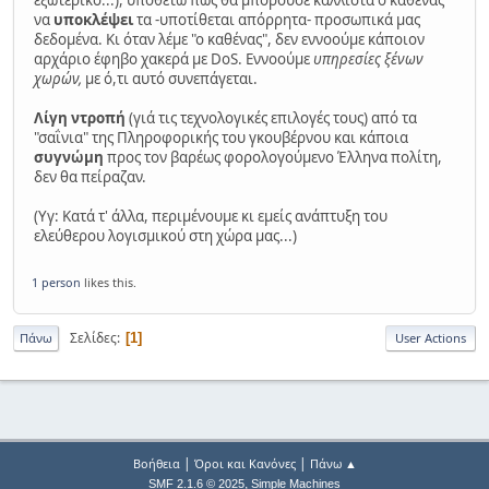
να
υποκλέψει
τα -υποτίθεται απόρρητα- προσωπικά μας
δεδομένα. Κι όταν λέμε "ο καθένας", δεν εννοούμε κάποιον
αρχάριο έφηβο χακερά με DoS. Εννοούμε
υπηρεσίες ξένων
χωρών,
με ό,τι αυτό συνεπάγεται.
Λίγη ντροπή
(γιά τις τεχνολογικές επιλογές τους) από τα
"σαΐνια" της Πληροφορικής του γκουβέρνου και κάποια
συγνώμη
προς τον βαρέως φορολογούμενο Έλληνα πολίτη,
δεν θα πείραζαν.
(Υγ: Κατά τ' άλλα, περιμένουμε κι εμείς ανάπτυξη του
ελεύθερου λογισμικού στη χώρα μας...)
1 person
likes this.
Σελίδες
1
Πάνω
User Actions
|
|
Βοήθεια
Όροι και Κανόνες
Πάνω ▲
,
SMF 2.1.6 © 2025
Simple Machines