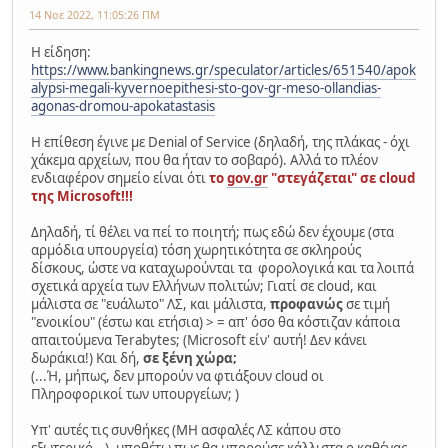
14 Νοε 2022, 11:05:26 ΠΜ
Η είδηση:
https://www.bankingnews.gr/speculator/articles/651540/apok
alypsi-megali-kyvernoepithesi-sto-gov-gr-meso-ollandias-
agonas-dromou-apokatastasis
Η επίθεση έγινε με Denial of Service (δηλαδή, της πλάκας - όχι
χάκεμα αρχείων, που θα ήταν το σοβαρό). Αλλά το πλέον
ενδιαφέρον σημείο είναι ότι
το
gov.gr
"στεγάζεται" σε cloud
της Microsoft!!!
Δηλαδή, τί θέλει να πεί το ποιητή; πως εδώ δεν έχουμε (στα
αρμόδια υπουργεία) τόση χωρητικότητα σε σκληρούς
δίσκους, ώστε να καταχωρούνται τα φορολογικά και τα λοιπά
σχετικά αρχεία των Ελλήνων πολιτών; Γιατί σε cloud, και
μάλιστα σε "ευάλωτο" ΛΣ, και μάλιστα,
προφανώς
σε τιμή
"ενοικίου" (έστω και ετήσια) > = απ' όσο θα κόστιζαν κάποια
απαιτούμενα Terabytes; (Microsoft είν' αυτή! Δεν κάνει
δωράκια!) Και δή,
σε ξένη χώρα;
(...Ή, μήπως, δεν μπορούν να φτιάξουν cloud οι
Πληροφορικοί των υπουργείων; )
Υπ' αυτές τις συνθήκες (ΜΗ ασφαλές ΛΣ κάπου στο
εξωτερικό...), υποθέτω πως θα μπορούσε κάλλιστα ο καθένας