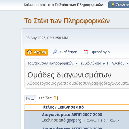
Καλωσορίσατε στο
Το Στέκι των Πληροφορικών
.
Σύνδεσ
Το Στέκι των Πληροφορικών
08 Αυγ 2026, 02:31:58 ΜΜ
Αρχική
Αναζήτηση
Ημερολόγιο
Το Στέκι των Πληροφορικών
Γενικό Λύκειο
Γ΄ Λυκείου
►
►
►
Ομάδες διαγωνισμάτων
Χώρος εργασίας για τις ομάδες συγγραφής διαγωνισμάτω
Σελίδες
1
Κάτω
Τίτλος
/
Ξεκίνησε από
Διαγωνίσματα ΑΕΠΠ 2007-2008
Ξεκίνησε από
gpapargi
1
2
3
4
Όλοι
Σελίδες
Διαγωνίσματα ΑΕΠΠ 2008-2009