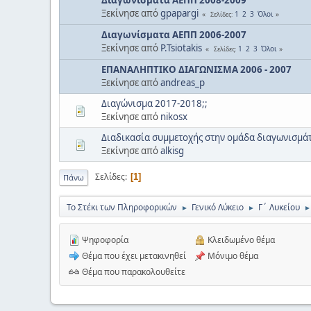
Ξεκίνησε από
gpapargi
1
2
3
Όλοι
Σελίδες
Διαγωνίσματα ΑΕΠΠ 2006-2007
Ξεκίνησε από
P.Tsiotakis
1
2
3
Όλοι
Σελίδες
ΕΠΑΝΑΛΗΠΤΙΚΟ ΔΙΑΓΩΝΙΣΜΑ 2006 - 2007
Ξεκίνησε από
andreas_p
Διαγώνισμα 2017-2018;;
Ξεκίνησε από
nikosx
Διαδικασία συμμετοχής στην ομάδα διαγωνισμά
Ξεκίνησε από
alkisg
Σελίδες
1
Πάνω
Το Στέκι των Πληροφορικών
Γενικό Λύκειο
Γ΄ Λυκείου
►
►
►
Ψηφοφορία
Κλειδωμένο θέμα
Θέμα που έχει μετακινηθεί
Μόνιμο θέμα
Θέμα που παρακολουθείτε