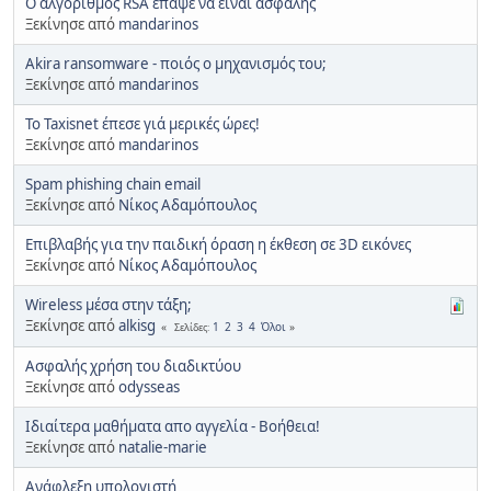
Ο αλγόριθμος RSA έπαψε να είναι ασφαλής
Ξεκίνησε από
mandarinos
Akira ransomware - ποιός ο μηχανισμός του;
Ξεκίνησε από
mandarinos
Το Taxisnet έπεσε γιά μερικές ώρες!
Ξεκίνησε από
mandarinos
Spam phishing chain email
Ξεκίνησε από
Νίκος Αδαμόπουλος
Επιβλαβής για την παιδική όραση η έκθεση σε 3D εικόνες
Ξεκίνησε από
Νίκος Αδαμόπουλος
Wireless μέσα στην τάξη;
Ξεκίνησε από
alkisg
1
2
3
4
Όλοι
Σελίδες
Ασφαλής χρήση του διαδικτύου
Ξεκίνησε από
odysseas
Ιδιαίτερα μαθήματα απο αγγελία - Βοήθεια!
Ξεκίνησε από
natalie-marie
Ανάφλεξη υπολογιστή