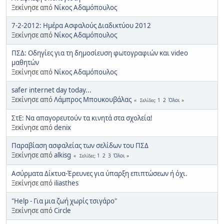
Ξεκίνησε από
Νίκος Αδαμόπουλος
7-2-2012: Ημέρα Ασφαλούς Διαδικτύου 2012
Ξεκίνησε από
Νίκος Αδαμόπουλος
ΠΣΔ: Οδηγίες για τη δημοσίευση φωτογραφιών και video
μαθητών
Ξεκίνησε από
Νίκος Αδαμόπουλος
safer internet day today...
Ξεκίνησε από
Λάμπρος Μπουκουβάλας
1
2
Όλοι
Σελίδες
ΣτΕ: Να απαγορευτούν τα κινητά στα σχολεία!
Ξεκίνησε από
denix
Παραβίαση ασφαλείας των σελίδων του ΠΣΔ
Ξεκίνησε από
alkisg
1
2
3
Όλοι
Σελίδες
Ασύρματα Δίκτυα-Έρευνες για ύπαρξη επιπτώσεων ή όχι.
Ξεκίνησε από
iliasthes
"Help - Για μια ζωή χωρίς τσιγάρο"
Ξεκίνησε από
Circle