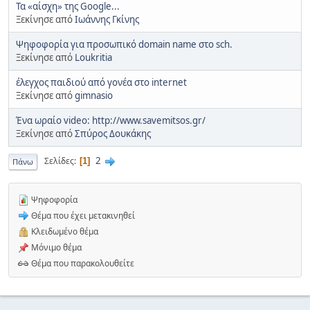
Τα «αίσχη» της Google...
Ξεκίνησε από
Ιωάννης Γκίνης
Ψηφοφορία για προσωπικό domain name στο sch.
Ξεκίνησε από
Loukritia
έλεγχος παιδιού από γονέα στο internet
Ξεκίνησε από
gimnasio
Ένα ωραίο video: http://www.savemitsos.gr/
Ξεκίνησε από
Σπύρος Δουκάκης
2
Σελίδες
1
Πάνω
Ψηφοφορία
Θέμα που έχει μετακινηθεί
Κλειδωμένο θέμα
Μόνιμο θέμα
Θέμα που παρακολουθείτε