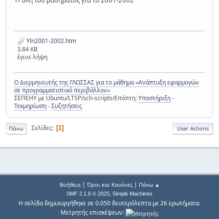
Η ύλη του μαθήματος για το 2001-2002
Yln2001-2002.htm
3.84 KB
έγινε λήψη
Ο Διερμηνευτής της ΓΛΩΣΣΑΣ για το μάθημα «Ανάπτυξη εφαρμογών
σε προγραμματιστικό περιβάλλον»
ΣΕΠΕΗΥ με Ubuntu/LTSP/sch-scripts/Επόπτη:
Υποστήριξη
-
Τεκμηρίωση
-
Συζητήσεις
Σελίδες
1
Πάνω
User Actions
|
|
Βοήθεια
Όροι και Κανόνες
Πάνω ▲
,
SMF 2.1.6 © 2025
Simple Machines
Η σελίδα δημιουργήθηκε σε 0.050 δευτερόλεπτα με 26 ερωτήματα.
Μετρητής επισκέψεων: