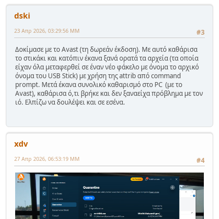
dski
23 Απρ 2026, 03:29:56 ΜΜ
#3
Δοκίμασε με το Avast (τη δωρεάν έκδοση). Με αυτό καθάρισα
το στικάκι και κατόπιν έκανα ξανά ορατά τα αρχεία (τα οποία
είχαν όλα μεταφερθεί σε έναν νέο φάκελο με όνομα το αρχικό
όνομα του USB Stick) με χρήση της attrib από command
prompt. Μετά έκανα συνολικό καθαρισμό στο PC (με το
Avast), καθάρισα ό,τι βρήκε και δεν ξαναείχα πρόβλημα με τον
ιό. Ελπίζω να δουλέψει και σε εσένα.
xdv
27 Απρ 2026, 06:53:19 ΜΜ
#4