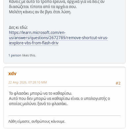
Κάνεις με αυτό το τρόπο έρευνα, αρχικά για να δεις αν
διασώζεται τίποτα από τα αρχέια σου.
Μελέτη κάνεις αν δε βγει έτσι λύση.
Δες κι εδώ:
https://learn.microsoft.com/en-
us/answers/questions/2672789/remove-shortcut-virus-
iexplore-vbs-from-flash-driv
1 person
likes this.
xdv
22 Απρ 2026, 07:28:10 ΜΜ
#2
Το φλασάκι μπορώ να το καθαρίσω.
Αυτό που δεν μπορώ να καθαρίσω είναι ο υπολογιστής ο
οποίος μολύνει ξανά το φλασάκι.
Λάθη είμαστε, ανθρώπους κάνουμε.