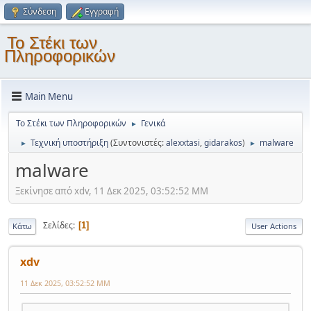
Σύνδεση
Εγγραφή
Το Στέκι των
Πληροφορικών
Main Menu
Το Στέκι των Πληροφορικών
Γενικά
►
Τεχνική υποστήριξη
(Συντονιστές:
alexxtasi
,
gidarakos
)
malware
►
►
malware
Ξεκίνησε από xdv, 11 Δεκ 2025, 03:52:52 ΜΜ
Σελίδες
1
Κάτω
User Actions
xdv
11 Δεκ 2025, 03:52:52 ΜΜ