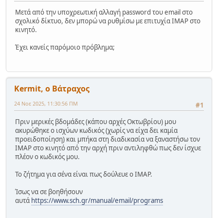
Μετά από την υποχρεωτική αλλαγή password του email στο
σχολικό δίκτυο, δεν μπορώ να ρυθμίσω με επιτυχία IMAP στο
κινητό.
Έχει κανείς παρόμοιο πρόβλημα;
Kermit, ο Βάτραχος
24 Νοε 2025, 11:30:56 ΠΜ
#1
Πριν μερικές βδομάδες (κάπου αρχές Οκτωβρίου) μου
ακυρώθηκε ο ισχύων κωδικός (χωρίς να είχα δει καμία
προειδοποίηση) και μπήκα στη διαδικασία να ξαναστήσω τον
IMAP στο κινητό από την αρχή πριν αντιληφθώ πως δεν ίσχυε
πλέον ο κωδικός μου.
Το ζήτημα για σένα είναι πως δούλευε ο IMAP.
Ίσως να σε βοηθήσουν
αυτά
https://www.sch.gr/manual/email/programs