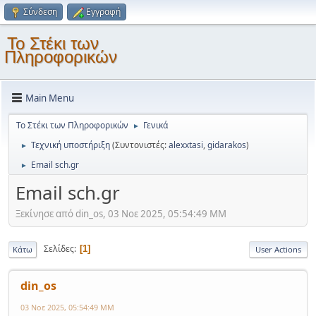
Σύνδεση
Εγγραφή
Το Στέκι των
Πληροφορικών
Main Menu
Το Στέκι των Πληροφορικών
Γενικά
►
Τεχνική υποστήριξη
(Συντονιστές:
alexxtasi
,
gidarakos
)
►
Email sch.gr
►
Email sch.gr
Ξεκίνησε από din_os, 03 Νοε 2025, 05:54:49 ΜΜ
Σελίδες
1
Κάτω
User Actions
din_os
03 Νοε 2025, 05:54:49 ΜΜ