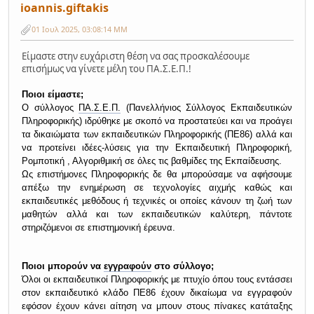
ioannis.giftakis
01 Ιουλ 2025, 03:08:14 ΜΜ
Είμαστε στην ευχάριστη θέση να σας προσκαλέσουμε
επισήμως να γίνετε μέλη του ΠΑ.Σ.Ε.Π.!
Ποιοι είμαστε;
Ο σύλλογος
ΠΑ.Σ.Ε.Π.
(Πανελλήνιος Σύλλογος Εκπαιδευτικών
Πληροφορικής) ιδρύθηκε με σκοπό να προστατεύει και να προάγει
τα δικαιώματα των εκπαιδευτικών Πληροφορικής (ΠΕ86) αλλά και
να προτείνει ιδέες-λύσεις για την Εκπαιδευτική Πληροφορική,
Ρομποτική , Αλγοριθμική σε όλες τις βαθμίδες της Εκπαίδευσης.
Ως επιστήμονες Πληροφορικής δε θα μπορούσαμε να αφήσουμε
απέξω την ενημέρωση σε τεχνολογίες αιχμής καθώς και
εκπαιδευτικές μεθόδους ή τεχνικές οι οποίες κάνουν τη ζωή των
μαθητών αλλά και των εκπαιδευτικών καλύτερη, πάντοτε
στηριζόμενοι σε επιστημονική έρευνα.
Ποιοι μπορούν να
εγγραφούν
στο σύλλογο;
Όλοι οι εκπαιδευτικοί Πληροφορικής με πτυχίο όπου τους εντάσσει
στον εκπαιδευτικό κλάδο ΠΕ86 έχουν δικαίωμα να εγγραφούν
εφόσον έχουν κάνει αίτηση να μπουν στους πίνακες κατάταξης