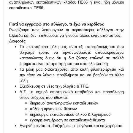
αναπληρωτών εκπαιδευτικών κλάδου ΠΕ86 ή είναι ήδη μόνιμοι
εκπαιδευτικοί ΠΕ86.
Γιατί να εγγραφώ στο σύλλογο, τι έχω να κερδίσω;
Γνωρίζουμε πως λειτουργούν οι περισσότεροι σύλλογοι στην
Ελλάδα και δεν επιθυμούμε να γίνουμε άλλος ένας από αυτούς.
Διαφορές:
Τα περισσότερα μέλη μας είναι εξ' αποστάσεως και έτσι
βρήκαμε τρόπο να οργανωνόμαστε απομακρυσμένα
κατανοώντας όμως ότι η δια ζώσης επιλογή σε πολλά
ζητήματα είναι απαραίτητη και πιο αποτελεσματική.
Τα μέλη μας διακατέχονται από καλή φιλοπεριέργεια και
την τάση να λύνουν προβλήματα και να βοηθούν τα άλλα
μέλη.
Εξειδίκευση σε νέες τεχνολογίες & ΤΠΕ.
Δ.Σ. με ισχυρό επιστημονικό υπόβαθρο και προσήλωση
στους στόχους που τίθενται:
διορισμοί αναπληρωτών εκπαιδευτικών
αύξηση οργανικών θέσεων
δημιουργία εκπαιδευτικού υλικού & λογισμικού
έγκυρη ενημέρωση σε εκπαιδευτικά θέματα
Ενεργή κοινότητα. Συζητήσεις με ευγένεια και επιχειρήματα.