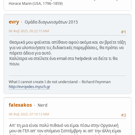
Horace Mann (USA, 1796–1859)
evry
Ομάδα διαγωνισμάτων 2015
06 Φεβ 2025, 05:22:15 ΜΜ
#1
Θεσμικά μου φαίνεται απίθανο αφού ακόμα και αν βρείτε τάξη
για να υλοποιήσετε τις διδακτικές παρεμβάσεις, θα πρέπει να
πάρετε άδεια για αυτό.
Καλύτερα να στείλετε ένα email στο helpdesk να δείτε τι θα
πουν.
What I cannot create I do not understand -- Richard Feynman
http://evripides.mysch.gr
falexakos
Nerd
08 Φεβ 2025, 07:19:13 ΜΜ
#2
Απ' τη μια είναι πολύ πιθανό να είμαι πίσω στην Οργανική
μου σε ΓΕΛ απ' τον επόμενο Σεπτέμβρη
κι απ' την άλλη είμαι
·