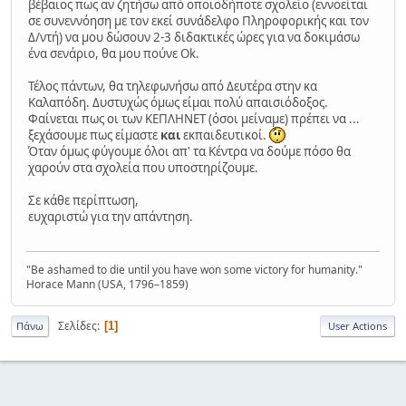
βέβαιος πως αν ζητήσω από οποιοδήποτε σχολείο (εννοείται
σε συνεννόηση με τον εκεί συνάδελφο Πληροφορικής και τον
Δ/ντή) να μου δώσουν 2-3 διδακτικές ώρες για να δοκιμάσω
ένα σενάριο, θα μου πούνε Ok.
Τέλος πάντων, θα τηλεφωνήσω από Δευτέρα στην κα
Καλαπόδη. Δυστυχώς όμως είμαι πολύ απαισιόδοξος.
Φαίνεται πως οι των ΚΕΠΛΗΝΕΤ (όσοι μείναμε) πρέπει να ...
ξεχάσουμε πως είμαστε
και
εκπαιδευτικοί.
Όταν όμως φύγουμε όλοι απ' τα Κέντρα να δούμε πόσο θα
χαρούν στα σχολεία που υποστηρίζουμε.
Σε κάθε περίπτωση,
ευχαριστώ για την απάντηση.
"Be ashamed to die until you have won some victory for humanity."
Horace Mann (USA, 1796–1859)
Σελίδες
1
Πάνω
User Actions