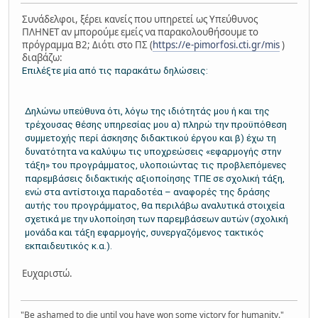
Συνάδελφοι, ξέρει κανείς που υπηρετεί ως Υπεύθυνος
ΠΛΗΝΕΤ αν μπορούμε εμείς να παρακολουθήσουμε το
πρόγραμμα Β2; Διότι στο ΠΣ (
https://e-pimorfosi.cti.gr/mis
)
διαβάζω:
Επιλέξτε μία από τις παρακάτω δηλώσεις:
Δηλώνω υπεύθυνα ότι, λόγω της ιδιότητάς μου ή και της
τρέχουσας θέσης υπηρεσίας μου α) πληρώ την προϋπόθεση
συμμετοχής περί άσκησης διδακτικού έργου και β) έχω τη
δυνατότητα να καλύψω τις υποχρεώσεις «εφαρμογής στην
τάξη» του προγράμματος, υλοποιώντας τις προβλεπόμενες
παρεμβάσεις διδακτικής αξιοποίησης ΤΠΕ σε σχολική τάξη,
ενώ στα αντίστοιχα παραδοτέα – αναφορές της δράσης
αυτής του προγράμματος, θα περιλάβω αναλυτικά στοιχεία
σχετικά με την υλοποίηση των παρεμβάσεων αυτών (σχολική
μονάδα και τάξη εφαρμογής, συνεργαζόμενος τακτικός
εκπαιδευτικός κ.α.).
Ευχαριστώ.
"Be ashamed to die until you have won some victory for humanity."