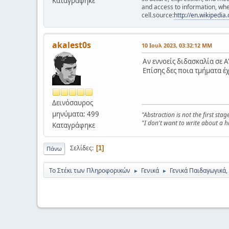
Καταγράφηκε
and access to information, whe
cell.source:
http://en.wikipedi
akalest0s
10 Ιουλ 2023, 03:32:12 ΜΜ
Αν εννοείς διδασκαλία σε 
Επίσης δες ποια τμήματα 
Δεινόσαυρος
μηνύματα: 499
"Abstraction is not the first sta
"I don't want to write about a hi
Καταγράφηκε
Σελίδες
1
Πάνω
Το Στέκι των Πληροφορικών
Γενικά
Γενικά Παιδαγωγικά,
►
►