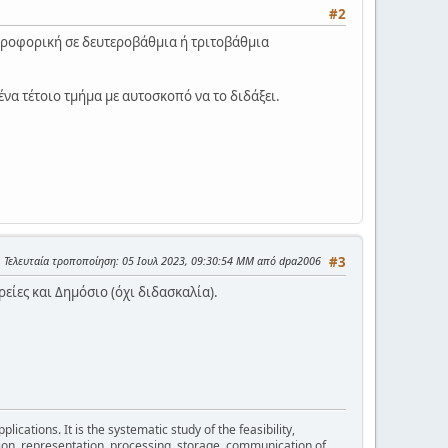
#2
ληροφορική σε δευτεροβάθμια ή τριτοβάθμια
να τέτοιο τμήμα με αυτοσκοπό να το διδάξει.
Τελευταία τροποποίηση
: 05 Ιουλ 2023, 09:30:54 ΜΜ από dpa2006
#3
ίες και Δημόσιο (όχι διδασκαλία).
cations. It is the systematic study of the feasibility,
ion, representation, processing, storage, communication of,