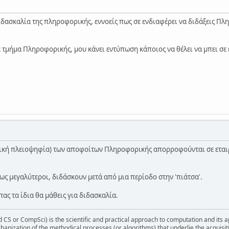
διδασκαλία της πληροφορικής, εννοείς πως σε ενδιαφέρει να διδάξεις Π
 τμήμα Πληροφορικής, μου κάνει εντύπωση κάποιος να θέλει να μπει σε έ
ική πλειοψηφία) των αποφοίτων Πληροφορικής απορροφούνται σε εταιρε
ως μεγαλύτεροι, διδάσκουν μετά από μια περίοδο στην 'πιάτσα'.
πας τα ίδια θα μάθεις για διδασκαλία.
S or CompSci) is the scientific and practical approach to computation and its appli
hanization of the methodical processes (or algorithms) that underlie the acquisit