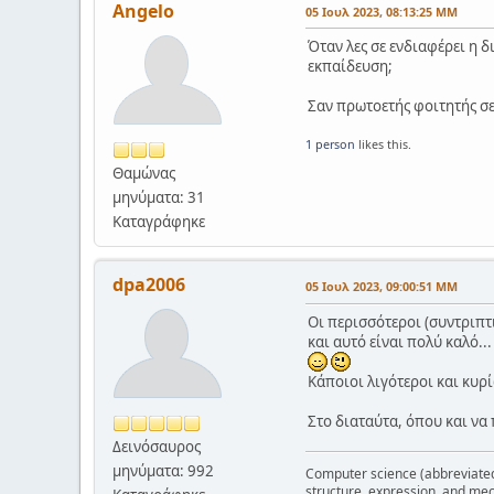
Angelo
05 Ιουλ 2023, 08:13:25 ΜΜ
Όταν λες σε ενδιαφέρει η 
εκπαίδευση;
Σαν πρωτοετής φοιτητής σε
1 person
likes this.
Θαμώνας
μηνύματα: 31
Καταγράφηκε
dpa2006
05 Ιουλ 2023, 09:00:51 ΜΜ
Οι περισσότεροι (συντριπτ
και αυτό είναι πολύ καλό...
Κάποιοι λιγότεροι και κυρί
Στο διαταύτα, όπου και να 
Δεινόσαυρος
μηνύματα: 992
Computer science (abbreviated C
structure, expression, and mec