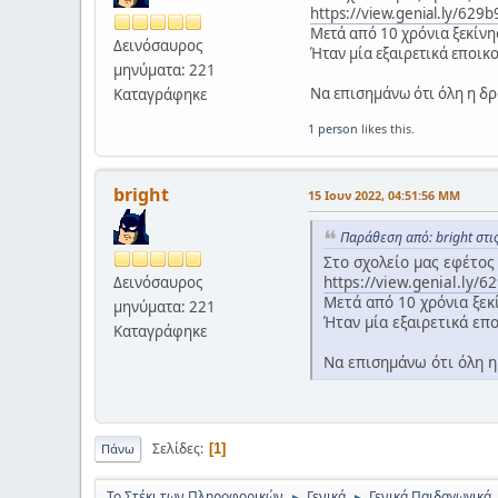
https://view.genial.ly/62
Μετά από 10 χρόνια ξεκίνη
Δεινόσαυρος
Ήταν μία εξαιρετικά εποι
μηνύματα: 221
Να επισημάνω ότι όλη η δρ
Καταγράφηκε
1 person
likes this.
bright
15 Ιουν 2022, 04:51:56 ΜΜ
Παράθεση από: bright στι
Στο σχολείο μας εφέτο
https://view.genial.ly
Δεινόσαυρος
Μετά από 10 χρόνια ξεκ
μηνύματα: 221
Ήταν μία εξαιρετικά επ
Καταγράφηκε
Να επισημάνω ότι όλη η
Σελίδες
1
Πάνω
Το Στέκι των Πληροφορικών
Γενικά
Γενικά Παιδαγωγικά,
►
►