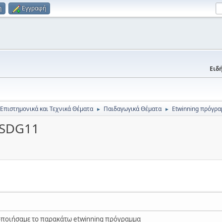
η
Εγγραφή
Ειδή
 Επιστημονικά και Τεχνικά Θέματα
Παιδαγωγικά Θέματα
Εtwinning πρόγρ
►
►
4SDG11
λοποιήσαμε το παρακάτω etwinning πρόγραμμα