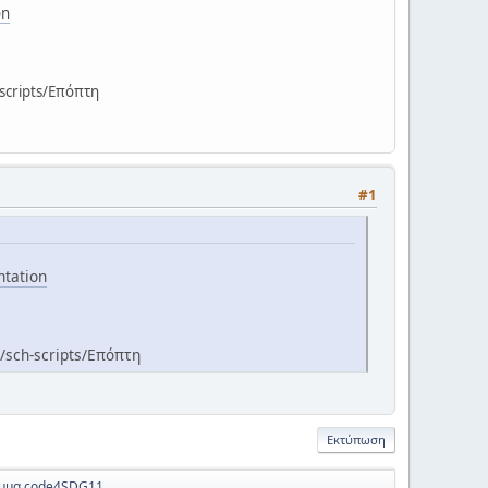
on
scripts/Επόπτη
#1
ntation
/sch-scripts/Επόπτη
Εκτύπωση
αμμα code4SDG11