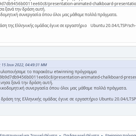
9b9d7db9456b0011ee60c8/presentation-animated-chalkboard-presentati
σα ξανά την δράση αυτή.
κοδομητική συνεργασία όπου όλοι μας μάθαμε πολλά πράγματα.
άση της Ελληνικής ομάδας έγινε σε εργαστήριο Ubuntu 20.04/LTSP/sch-
ς 15 Ιουν 2022, 04:49:31 ΜΜ
ς υλοποιήσαμε το παρακάτω etwinning πρόγραμμα
/629b9d7db9456b0011ee60c8/presentation-animated-chalkboard-prese
ίνησα ξανά την δράση αυτή.
οικοδομητική συνεργασία όπου όλοι μας μάθαμε πολλά πράγματα.
 δράση της Ελληνικής ομάδας έγινε σε εργαστήριο Ubuntu 20.04/LTSP
 Επιστημονικά και Τεχνικά Θέματα
Παιδαγωγικά Θέματα
Εtwinning πρόγρ
►
►