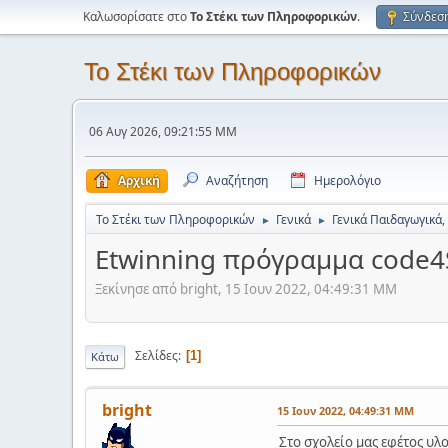
Καλωσορίσατε στο
Το Στέκι των Πληροφορικών
.
Σύνδεσ
Το Στέκι των Πληροφορικών
06 Αυγ 2026, 09:21:55 ΜΜ
Αρχική
Αναζήτηση
Ημερολόγιο
Το Στέκι των Πληροφορικών
Γενικά
Γενικά Παιδαγωγικά,
►
►
Εtwinning πρόγραμμα code
Ξεκίνησε από bright, 15 Ιουν 2022, 04:49:31 ΜΜ
Σελίδες
1
Κάτω
bright
15 Ιουν 2022, 04:49:31 ΜΜ
Στο σχολείο μας εφέτος υ