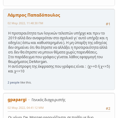
Λάμπρος Παπαδόπουλος
02 Μαρ 2022, 11:48:30 ΠΜ
#1
Η προτεραιότητα των λογικών τελεστών υπήρχε και πριν το
2019 αλλά δεν αναφερόταν στο σχολικό γι' αυτό υπήρξε και η
οδηγία ( έστω και καθυστερημένα ). Η μη ύπαρξη της οδηγίας
δεν σημαίνει ότι θα έπρεπε να αλλάξει η προτεραιότητα αλλά
οτι δεν θα έπρεπε να μπουν θέματα χωρίς παρενθέσεις.
Στο παράδειγμα που γράφεις γίνεται λάθος εφαρμογή του
θεωρήματος DeMorgan.
Η αντίστροφη της έκφρασης που γράφεις είναι : (χ>=0 ή χ<=5)
και χ<=10
2 people
like this.
gpapargi
Γενικός διαχειριστής
02 Μαρ 2022, 04:41:12 ΜΜ
#2
Οι νόμοι De Morgan εφαρμόζονται σε πράξη με δυο