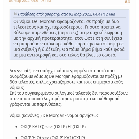
03 Μαρ 2022, 09:51:06 ΠΜ
#4
Παράθεση από: gpapargi στις 02 Μαρ 2022, 04:41:12 ΜΜ
Οι νόμοι De Morgan εφαρμόζονται σε πράξη με δυο
τελεστέους και όχι περισσότερους. Γι αυτό πρέπει να
βάλουμε παρενθέσεις (περιττές) στην αρχική έκφραση
με την αρχική προτεραιότητα, έτσι ώστε στη συνέχεια
να μπορούμε να κάνουμε κάθε φορά την αντιστροφή σε
μια σύξευξη ή διάζευξη. Θα πάμε βήμα βήμα κάθε φορά
με μια αντιστροφή και στο τέλος θα βγει το σωστό.
Δεν γνωρίζω να υπάρχει κάπου γραμμένο ότι αυτό που
ονομάζουμε νόμους De Morgan εφαρμόζονται σε πράξη με
δύο τελεστές, απλώς χρειαζόμαστε και τους επιμεριστικούς
νόμους
Επί του συγκεκριμένου οι λογικοί τελεστές δεν παρουσιάζουν,
στον προτασιακό λογισμό, προτεραιότητα και κάθε φορά
γράφονται με παρενθέσεις.
νόμοι (κανόνες; ) De Morgan - νόμοι αρνήσεως
OXI(P KAI Q) <=> (OXI P) H' (OXI P)
OXI(P Ή Q) <=> (OXI P) ΚΑΙ (OXI P)