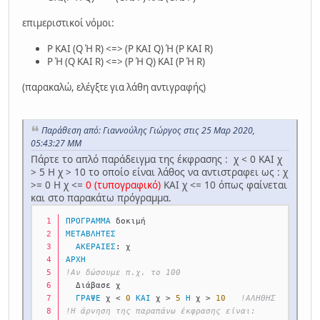
επιμεριστικοί νόμοι:
P KAI (Q Ή R) <=> (Ρ ΚΑΙ Q) Ή (P KAI R)
P Ή (Q ΚΑΙ R) <=> (Ρ Ή Q) ΚΑΙ (P Ή R)
(παρακαλώ, ελέγξτε για λάθη αντιγραφής)
Παράθεση από: Γιαννούλης Γιώργος στις 25 Μαρ 2020,
05:43:27 ΜΜ
Πάρτε το απλό παράδειγμα της έκφρασης : χ < 0 ΚΑΙ χ
> 5 Η χ > 10 το οποίο είναι λάθος να αντιστραφει ως : χ
>= 0 Η χ <=
0
(τυπογραφικό)
ΚΑΙ χ <= 10 όπως φαίνεται
και στο παρακάτω πρόγραμμα.
ΠΡΟΓΡΑΜΜΑ
 δοκιμή         
ΜΕΤΑΒΛΗΤΕΣ
ΑΚΕΡΑΙΕΣ
: χ            
ΑΡΧΗ
!Αν δώσουμε π.χ. το 100               
  Διάβασε χ  
ΓΡΑΨΕ
 χ < 
0
ΚΑΙ
 χ > 
5
Η
 χ > 
10
!ΑΛΗΘΗΣ
!Η άρνηση της παραπάνω έκφρασης είναι: