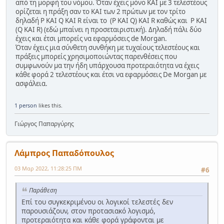
από τη μορφή του νόμου. Όταν έχεις μόνο ΚΑΙ με 3 τελεστέους
ορίζεται η πράξη σαν το ΚΑΙ των 2 πρώτων με τον τρίτο
δηλαδή P KAI Q KAI R είναι το (P KAI Q) KAI R καθώς και P KAI
(Q KAI R) (εδώ μπαίνει η προσεταιριστική). Δηλαδή πάλι δύο
έχεις και έτσι μπορείς να εφαρμόσεις de Morgan.
Όταν έχεις μια σύνθετη συνθήκη με τυχαίους τελεστέους και
πράξεις μπορείς χρησιμοποιώντας παρενθέσεις που
συμφωνούν μα την ήδη υπάρχουσα προτεραιότητα να έχεις
κάθε φορά 2 τελεστέους και έτσι να εφαρμόσεις De Morgan με
ασφάλεια.
1 person
likes this.
Γιώργος Παπαργύρης
Λάμπρος Παπαδόπουλος
03 Μαρ 2022, 11:28:25 ΠΜ
#6
Παράθεση
Επί του συγκεκριμένου οι λογικοί τελεστές δεν
παρουσιάζουν, στον προτασιακό λογισμό,
προτεραιότητα και κάθε φορά γράφονται με