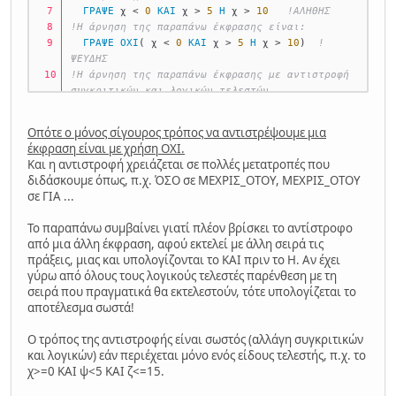
ΓΡΑΨΕ
 χ < 
0
ΚΑΙ
 χ > 
5
Η
 χ > 
10
!ΑΛΗΘΗΣ
!Η άρνηση της παραπάνω έκφρασης είναι:
ΓΡΑΨΕ
ΟΧΙ
( χ < 
0
ΚΑΙ
 χ > 
5
Η
 χ > 
10
)  
!
ΨΕΥΔΗΣ
!Η άρνηση της παραπάνω έκφρασης με αντιστροφή 
συγκριτικών και λογικών τελεστών
ΓΡΑΨΕ
 χ >= 
0
Η
 χ <= 
5
ΚΑΙ
 χ <= 
10
!ΑΛΗΘΗΣ
ΤΕΛΟΣ_ΠΡΟΓΡΑΜΜΑΤΟΣ
 δοκιμή
Οπότε ο μόνος σίγουρος τρόπος να αντιστρέψουμε μια
έκφραση είναι με χρήση ΟΧΙ.
Και η αντιστροφή χρειάζεται σε πολλές μετατροπές που
διδάσκουμε όπως, π.χ. ΌΣΟ σε ΜΕΧΡΙΣ_ΟΤΟΥ, ΜΕΧΡΙΣ_ΟΤΟΥ
σε ΓΙΑ ...
Το παραπάνω συμβαίνει γιατί πλέον βρίσκει το αντίστροφο
από μια άλλη έκφραση, αφού εκτελεί με άλλη σειρά τις
πράξεις, μιας και υπολογίζονται το ΚΑΙ πριν το Η. Αν έχει
γύρω από όλους τους λογικούς τελεστές παρένθεση με τη
σειρά που πραγματικά θα εκτελεστούν, τότε υπολογίζεται το
αποτέλεσμα σωστά!
Ο τρόπος της αντιστροφής είναι σωστός (αλλάγη συγκριτικών
και λογικών) εάν περιέχεται μόνο ενός είδους τελεστής, π.χ. το
χ>=0 ΚΑΙ ψ<5 ΚΑΙ ζ<=15.