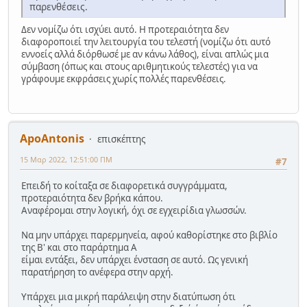
παρενθέσεις.
Δεν νομίζω ότι ισχύει αυτό. Η προτεραιότητα δεν
διαφοροποιεί την λειτουργία του τελεστή (νομίζω ότι αυτό
εννοείς αλλά διόρθωσέ με αν κάνω λάθος), είναι απλώς μια
σύμβαση (όπως και στους αριθμητικούς τελεστές) για να
γράφουμε εκφράσεις χωρίς πολλές παρενθέσεις.
ApoAntonis
επισκέπτης
15 Μαρ 2022, 12:51:00 ΠΜ
#7
Επειδή το κοίταξα σε διαφορετικά συγγράμματα,
προτεραιότητα δεν βρήκα κάπου.
Αναφέρομαι στην λογική, όχι σε εγχειρίδια γλωσσών.
Να μην υπάρχει παρερμηνεία, αφού καθορίστηκε στο βιβλίο
της Β' και στο παράρτημα Α
είμαι εντάξει, δεν υπάρχει ένσταση σε αυτό. Ως γενική
παρατήρηση το ανέφερα στην αρχή.
Υπάρχει μια μικρή παράλειψη στην διατύπωση ότι