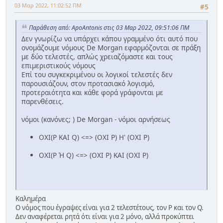
03 Μαρ 2022, 11:02:52 ΠΜ
#5
Παράθεση από: ApoAntonis στις 03 Μαρ 2022, 09:51:06 ΠΜ
Δεν γνωρίζω να υπάρχει κάπου γραμμένο ότι αυτό που
ονομάζουμε νόμους De Morgan εφαρμόζονται σε πράξη
με δύο τελεστές, απλώς χρειαζόμαστε και τους
επιμεριστικούς νόμους
Επί του συγκεκριμένου οι λογικοί τελεστές δεν
παρουσιάζουν, στον προτασιακό λογισμό,
προτεραιότητα και κάθε φορά γράφονται με
παρενθέσεις.
νόμοι (κανόνες; ) De Morgan - νόμοι αρνήσεως
OXI(P KAI Q) <=> (OXI P) H' (OXI P)
OXI(P Ή Q) <=> (OXI P) ΚΑΙ (OXI P)
Καλημέρα
Ο νόμος που έγραψες είναι για 2 τελεστέτους, τον P και τον Q.
Δεν αναφέρεται ρητά ότι είναι για 2 μόνο, αλλά προκύπτει