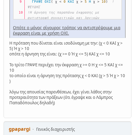
ΓΡΑΨΕ
ΟΧΙ
( χ < 
0
ΚΑΙ
 χ > 
5
Η
 χ > 
10
)  
!
ΨΕΥΔΗΣ
!Η άρνηση της παραπάνω έκφρασης με 
αντιστροφή συγκριτικών και λογικών 
τελεστών
Οπότε ο μόνος σίγουρος τρόπος να αντιστρέψουμε μια
ΓΡΑΨΕ
 χ >= 
0
Η
 χ <= 
5
ΚΑΙ
 χ <= 
10
!
έκφραση είναι με χρήση ΟΧΙ.
ΑΛΗΘΗΣ
ΤΕΛΟΣ_ΠΡΟΓΡΑΜΜΑΤΟΣ
 δοκιμή
Η πρόταση που δίνεται είναι ισοδύναμη με την: (χ < 0 ΚΑΙ χ >
5) Ή χ > 10
οπότε η άρνηση της είναι: (χ >= 0 Ή χ <= 5) ΚΑΙ χ <= 10
Το τρίτο ΓΡΑΨΕ περιέχει την έκφραση χ >= 0 Η χ <= 5 ΚΑΙ χ <=
10
το οποίο είναι η άρνηση της πρότασης χ < 0 ΚΑΙ (χ > 5 Ή χ > 10
)
λόγω της απουσίας παρενθέσεων, έχει γίνει λάθος στην
προτεραιότητα των πράξεων (ότι έγραψε και ο Λάμπρος
Παπαδόπουλος δηλαδή)
gpapargi
Γενικός διαχειριστής