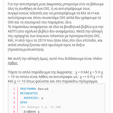
Για την αντιστροφή μιας έκφρασης μπορούμε είτε να βάλουμε
όλη τη συνθήκη σε ένα ΟΧΙ, ή να αντιστρέψουμε τους
συγκριτικούς τελεστές και να μετατρέψουμε τα ΚΑΙ σε Η και
αντίστροφα και όπου συναντάμε ΟΧΙ απλά δεν γράφουμε το
ΟΧΙ και το εσωτερικό του παραμένει ίδιο.
Το παραπάνω αναφέρεται σε όλα τα βοηθητικά βιβλία για την
ΑΕΠΠ (στο σχολικό βιβλίο δεν αναφέρεται). Μετά την αλλαγή
της ιεραρχίας των λογικών τελεστών με προτεραιότητα ΟΧΙ,
ΚΑΙ, Η από πριν το 2019 που ήταν όλες στο ίδιο επίπεδο, και
απλά υπολογίζονταν από αριστερά προς τα δεξια
(προσεταιριστικότητα).
Με αυτή την αλλαγή όμως, αυτό που διδάσκουμε είναι πλέον
Λάθος
.
Πάρτε το απλό παράδειγμα της έκφρασης : χ < 0 ΚΑΙ χ > 5 Η χ
> 10 το οποίο είναι λάθος να αντιστραφει ως : χ >= 0 Η χ <= 0
ΚΑΙ χ <= 10 όπως φαίνεται και στο παρακάτω πρόγραμμα.
ΠΡΟΓΡΑΜΜΑ
 δοκιμή         
ΜΕΤΑΒΛΗΤΕΣ
ΑΚΕΡΑΙΕΣ
: χ            
ΑΡΧΗ
!Αν δώσουμε π.χ. το 100               
  Διάβασε χ  