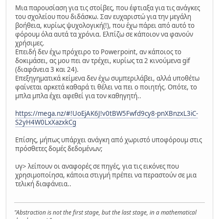
Μια παρουσίαση για τις στοίβες, που έφτιαξα για τις ανάγκες
του σχολείου που διδάσκω. Σαν ευχαριστώ για την μεγάλη
βοήθεια, κυρίως ψυχολογική(!), που έχω πάρει από αυτό το
φόρουμ όλα αυτά τα χρόνια. Ελπίζω σε κάποιον να φανούν
χρήσιμες.
Επειδή δεν έχω πρόχειρο το Powerpoint, αν κάποιος το
δοκιμάσει, ας μου πει αν τρέχει, κυρίως τα 2 κινούμενα gif
(διαφάνεια 3 και 24).
Επεξηγηματικά κείμενα δεν έχω συμπεριλάβει, αλλά υποθέτω
φαίνεται αρκετά καθαρά τι θέλει να πει ο ποιητής. Οπότε, το
μπλα μπλα έχει αφεθεί για τον καθηγητή..
https://mega.nz/#!UoEjAK6J!v0tBW5Fwfd9cy8-pnXBnzxL3iC-
S2yH4W0LxXazxkCg
Επίσης, μήπως υπάρχει ανάγκη από χωριστό υποφόρουμ στις
πρόσθετες δομές δεδομένων;
υγ> λείπουν οι αναφορές σε πηγές, για τις εικόνες που
χρησιμοποίησα, κάποια στιγμή πρέπει να περαστούν σε μια
τελική διαφάνεια..
"Abstraction is not the first stage, but the last stage, in a mathematical