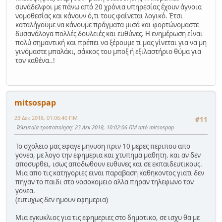
συνάδελφοι με πάνω από 20 χρόνια υπηρεσίας έχουν άγνοια
νομοθεσίας και κάνουν ό,τι τους φαίνεται λογικό. Έτσι
καταλήγουμε να κάνουμε πράγματα μισά και φορτώνομαστε
δυσανάλογα πολλές δουλειές και ευθύνες. Η ενημέρωση είναι
πολύ σημαντική και πρέπει να ξέρουμε τι μας γίνεται για να μη
γινόμαστε μπαλάκι, σάκκος του μποξ ή εξιλαστήριο θύμα για
τον καθένα..!
mitsospap
23 Δεκ 2018, 01:06:40 ΠΜ
#11
Τελευταία τροποποίηση
: 23 Δεκ 2018, 10:02:06 ΠΜ από mitsospap
Το σχολειο μας εφαγε μηνυση πριν 10 μερες περιπου απο
γονεα, με λογο την εφημερια και χτυπημα μαθητη. και αν δεν
αποσυρθει, ισως αποδωθουν ευθυνες και σε εκπαιδευτικους.
Μια απο τις κατηγοριες ειναι παραβαση καθηκοντος γιατι δεν
πηγαν το παιδι στο νοσοκομειο αλλα πηραν τηλεφωνο τον
γονεα.
(ευτυχως δεν ημουν εφημερια)
Μια εγκυκλιος για τις εφημεριες στο δημοτικο, σε ισχυ θα με