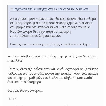
Παράθεση από: mitsospap στις 11 Δεκ 2018, 07:47:06 ΜΜ
Αν ο νομος ηταν κατανοητος, θα ειχε απαντηθει το θεμα
σε μιση σειρα, μια ωρα προσελευσης ζηταω. Διαβασα
οτι βρηκα και δεν καταλαβα και μετα ανοιξα το θεμα.
Νομιζω ακομα δεν εχω παρει απαντηση.
Στα υπολοιπα που λες συμφωνω.
Επισης εγω να κανω χαρες ή οχι, ωφειλω να το ξερω.
Κάτσε θα διαβάσω την πιο πρόσφατη σχετική εγκύκλιο και θα
επανέλθω.
Πάντως, όταν εξαιρείσαι από κάτι ο νόμος το γράφει ξεκάθαρα
καθώς και τις προϋποθέσεις για την εξαίρεσή σου. Εδώ μιλάμε
για επιτήρηση μαθητών στο διάλλειμα (δηλαδή
εφημερία
)
έστω και στο ολοήμερο.
Θα επανέλθω σύντομα...
EDIT :