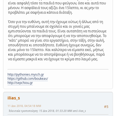
είναι ασφαλή τόσο τα παιδιά που φεύγουν, όσο και αυτά που
μένουν. Η ασφάλειά τους αξίζει ένα 15λεπτο, κι ας μην το
προβλέπει με σαφήνεια κάποια διάταξη.
Όσο για την ευθύνη, αυτή την έχουμε ούτως ή άλλως από τη
στιγμή που μπαίνουμε σε σχολείο και οι γονείς μας
εμπιστεύονται τα παιδιά τους. Είναι αυταπάτη να πιστεύουμε
ότι μπορούμε να την αποφύγουμε ή να την αποποιηθούμε. Το
"κάτι" μπορεί να γίνει στο εργαστήριο, στην τάξη, στην αυλή,
οπουδήποτε κι οποτεδήποτε. Ευθύνη έχουμε συνεχώς, δεν
είναι μόνο το 15λεπτο. Και καλύτερα να είμαστε εκεί, μήπως
και μπορέσουμε να το αποτρέψουμε ή να βοηθήσουμε, παρά
να είμαστε μακριά και να έχουμε το κρίμα στο λαιμό μας.
http://pythonies.mysch.gr
https://github.com/boukeas/
http://sepchiou.gr
ilias_s
11 Δεκ 2018, 04:54:18 ΜΜ
#5
Τελευταία τροποποίηση
: 15 Δεκ 2018, 01:33:20 ΜΜ από ilias_s