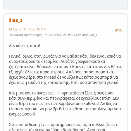
ilias_s
14 Δεκ 2018, 02:22:36 ΜΜ
#10
Τελευταία τροποποίηση
: 15 Δεκ 2018, 01:39:23 ΜΜ από ilias_s
Δεν κάνει τίποτα!
Γενικά, όμως, όταν ρωτάς για να μάθεις κάτι, δεν είναι κακό να
αναφέρεις όλα τα δεδομένα. Αυτά τα γραφειοκρατικά
ζητήματα είναι δύσκολο να απαντηθούν σωστά όταν δεν θέτεις
εξ αρχής όλες τις παραμέτρους. Από όσα, αποσπασματικά,
έχεις αναφέρει στο thread δε νομίζω πως κάποιος μπορεί να
έχει σαφή εικόνα της κατάστασης. Έτσι σου απάντησα γενικά.
Και μιας και το ανέφερες... Η εφημερία να ξέρεις πως είναι
κάτι συγκεκριμένο και περιγράφεται σε εγκυκλίους κτλπ. Δεν
είναι θέμα του πως την αντιλαμβάνεται ο καθένας! Αν θες να
είσαι εντάξει και να μην βρεθείς στη θέση του απολογούμενου
ενημερώσου!!!
Στην εκπαίδευση έχω παρατηρήσει πως πάρα πολλοί (ίσως η
πλειοψηφία) ενεργούν "βάση διαίσθησης". Ακόμα και