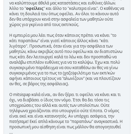
να καλύπτουμε άθελά μας καταστάσεις και ευθύνες άλλων.
Άλλο το "
οφείλεις
" και άλλο το "καλυτερα είναι". Ο καθένας να
κάνει τη δουλειά του όπως οφείλει. Αν όλοι το κάνουν αυτό
δεν θα υπάρχουν κενά στην ασφαλεία των μαθητών ούτε
χώρος για γκρίνια από τους εκπ/κούς.
Η εμπειρία μου λέει πως όταν κάποιος πρέπει να κάνει "το
κάτι παραπάνω" είναι γιατί κάποιος άλλος κάνει "κάτι
λιγότερο". Προσωπικά, όταν είναι για την ασφάλεια των
μαθητών, κάνω ακριβώς αυτό που οφείλω και αν διαπιστώνω
πως κάτι δεν λειτουργεί καλά το λέω και δεν προσπαθώ να
αναλάβω επιπλέον ευθύνες για να το καλύψω. Έχω και πολύ
συγκεκριμένο παράδειγμα να σου καταθέσω αν θες να γίνω
συγκεκριμένος για το πως το (χαζο)φιλότιμο των εκπ/κών
αφήνει κάποιους τρίτους να "αλωνίζουν" (και να πλουτίζουν
αν θες, σε βάρος της ασφάλειας).
Ο mitsispap καλά είναι, αν δεν ξέρει τι οφείλει να κάνει και τι
όχι, να διαβάσει ο ίδιος τον νόμο. Έτσι θα δει τόσο τις
υποχρεώσεις του αλλά και αυτές των υπολοίπων. Ούτε
τηλέφωνα χρειάζονται στο υπουργείο ούτε τίποτα. Ο νόμος
είναι εκεί και είναι κατανοητός. Αν υπάρχει ασάφεια, την
πατήσαμε! Εκεί απλά κάνουμε το "παραπάνω" αναγκαστικά. Η
προσωπική μου αίσθηση είναι πως μάλλον θα απογοητευθεί
...