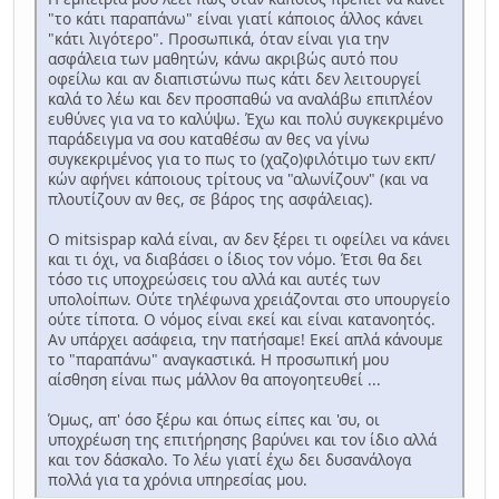
"το κάτι παραπάνω" είναι γιατί κάποιος άλλος κάνει
"κάτι λιγότερο". Προσωπικά, όταν είναι για την
ασφάλεια των μαθητών, κάνω ακριβώς αυτό που
οφείλω και αν διαπιστώνω πως κάτι δεν λειτουργεί
καλά το λέω και δεν προσπαθώ να αναλάβω επιπλέον
ευθύνες για να το καλύψω. Έχω και πολύ συγκεκριμένο
παράδειγμα να σου καταθέσω αν θες να γίνω
συγκεκριμένος για το πως το (χαζο)φιλότιμο των εκπ/
κών αφήνει κάποιους τρίτους να "αλωνίζουν" (και να
πλουτίζουν αν θες, σε βάρος της ασφάλειας).
Ο mitsispap καλά είναι, αν δεν ξέρει τι οφείλει να κάνει
και τι όχι, να διαβάσει ο ίδιος τον νόμο. Έτσι θα δει
τόσο τις υποχρεώσεις του αλλά και αυτές των
υπολοίπων. Ούτε τηλέφωνα χρειάζονται στο υπουργείο
ούτε τίποτα. Ο νόμος είναι εκεί και είναι κατανοητός.
Αν υπάρχει ασάφεια, την πατήσαμε! Εκεί απλά κάνουμε
το "παραπάνω" αναγκαστικά. Η προσωπική μου
αίσθηση είναι πως μάλλον θα απογοητευθεί ...
Όμως, απ' όσο ξέρω και όπως είπες και 'συ, οι
υποχρέωση της επιτήρησης βαρύνει και τον ίδιο αλλά
και τον δάσκαλο. Το λέω γιατί έχω δει δυσανάλογα
πολλά για τα χρόνια υπηρεσίας μου.