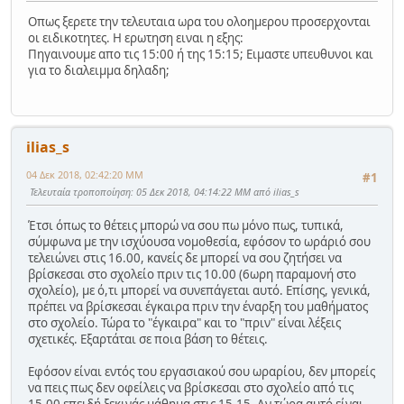
Οπως ξερετε την τελευταια ωρα του ολοημερου προσερχονται
οι ειδικοτητες. Η ερωτηση ειναι η εξης:
Πηγαινουμε απο τις 15:00 ή της 15:15; Ειμαστε υπευθυνοι και
για το διαλειμμα δηλαδη;
ilias_s
04 Δεκ 2018, 02:42:20 ΜΜ
#1
Τελευταία τροποποίηση
: 05 Δεκ 2018, 04:14:22 ΜΜ από ilias_s
Έτσι όπως το θέτεις μπορώ να σου πω μόνο πως, τυπικά,
σύμφωνα με την ισχύουσα νομοθεσία, εφόσον το ωράριό σου
τελειώνει στις 16.00, κανείς δε μπορεί να σου ζητήσει να
βρίσκεσαι στο σχολείο πριν τις 10.00 (6ωρη παραμονή στο
σχολείο), με ό,τι μπορεί να συνεπάγεται αυτό. Επίσης, γενικά,
πρέπει να βρίσκεσαι έγκαιρα πριν την έναρξη του μαθήματος
στο σχολείο. Τώρα το "έγκαιρα" και το "πριν" είναι λέξεις
σχετικές. Εξαρτάται σε ποια βάση το θέτεις.
Εφόσον είναι εντός του εργασιακού σου ωραρίου, δεν μπορείς
να πεις πως δεν οφείλεις να βρίσκεσαι στο σχολείο από τις