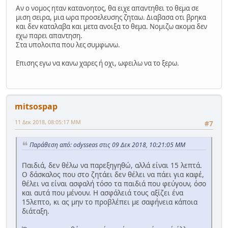
Αν ο νομος ηταν κατανοητος, θα ειχε απαντηθει το θεμα σε
μιση σειρα, μια ωρα προσελευσης ζηταω. Διαβασα οτι βρηκα
και δεν καταλαβα και μετα ανοιξα το θεμα. Νομιζω ακομα δεν
εχω παρει απαντηση.
Στα υπολοιπα που λες συμφωνω.
Επισης εγω να κανω χαρες ή οχι, ωφειλω να το ξερω.
mitsospap
11 Δεκ 2018, 08:05:17 ΜΜ
#7
Παράθεση από: odysseas στις 09 Δεκ 2018, 10:21:05 ΜΜ
Παιδιά, δεν θέλω να παρεξηγηθώ, αλλά είναι 15 λεπτά.
Ο δάσκαλος που στο ζητάει δεν θέλει να πάει για καφέ,
θέλει να είναι ασφαλή τόσο τα παιδιά που φεύγουν, όσο
και αυτά που μένουν. Η ασφάλειά τους αξίζει ένα
15λεπτο, κι ας μην το προβλέπει με σαφήνεια κάποια
διάταξη.