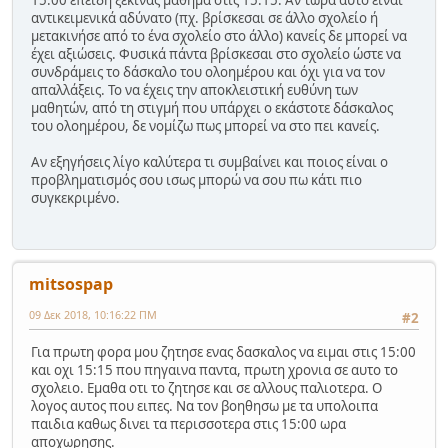
15.00 επειδή ξεκινάς μάθημα στις 15.15. Αν τώρα αυτό είναι
αντικειμενικά αδύνατο (πχ. βρίσκεσαι σε άλλο σχολείο ή
μετακινήσε από το ένα σχολείο στο άλλο) κανείς δε μπορεί να
έχει αξιώσεις. Φυσικά πάντα βρίσκεσαι στο σχολείο ώστε να
συνδράμεις το δάσκαλο του ολοημέρου και όχι για να τον
απαλλάξεις. Το να έχεις την αποκλειστική ευθύνη των
μαθητών, από τη στιγμή που υπάρχει ο εκάστοτε δάσκαλος
του ολοημέρου, δε νομίζω πως μπορεί να στο πει κανείς.
Αν εξηγήσεις λίγο καλύτερα τι συμβαίνει και ποιος είναι ο
προβληματισμός σου ισως μπορώ να σου πω κάτι πιο
συγκεκριμένο.
mitsospap
09 Δεκ 2018, 10:16:22 ΠΜ
#2
Για πρωτη φορα μου ζητησε ενας δασκαλος να ειμαι στις 15:00
και οχι 15:15 που πηγαινα παντα, πρωτη χρονια σε αυτο το
σχολειο. Εμαθα οτι το ζητησε και σε αλλους παλιοτερα. Ο
λογος αυτος που ειπες. Να τον βοηθησω με τα υπολοιπα
παιδια καθως δινει τα περισσοτερα στις 15:00 ωρα
αποχωρησης.