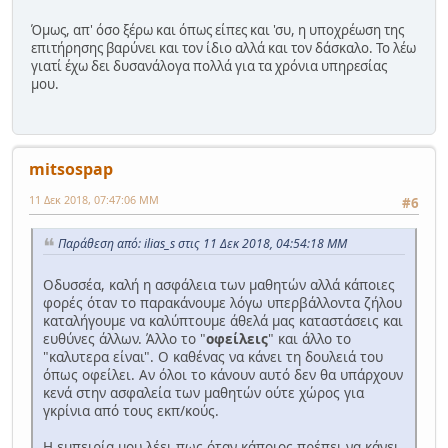
Όμως, απ' όσο ξέρω και όπως είπες και 'συ, η υποχρέωση της
επιτήρησης βαρύνει και τον ίδιο αλλά και τον δάσκαλο. Το λέω
γιατί έχω δει δυσανάλογα πολλά για τα χρόνια υπηρεσίας
μου.
mitsospap
11 Δεκ 2018, 07:47:06 ΜΜ
#6
Παράθεση από: ilias_s στις 11 Δεκ 2018, 04:54:18 ΜΜ
Οδυσσέα, καλή η ασφάλεια των μαθητών αλλά κάποιες
φορές όταν το παρακάνουμε λόγω υπερβάλλοντα ζήλου
καταλήγουμε να καλύπτουμε άθελά μας καταστάσεις και
ευθύνες άλλων. Άλλο το "
οφείλεις
" και άλλο το
"καλυτερα είναι". Ο καθένας να κάνει τη δουλειά του
όπως οφείλει. Αν όλοι το κάνουν αυτό δεν θα υπάρχουν
κενά στην ασφαλεία των μαθητών ούτε χώρος για
γκρίνια από τους εκπ/κούς.
Η εμπειρία μου λέει πως όταν κάποιος πρέπει να κάνει