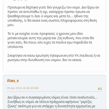
Προσωρινα δεχτηκα γιατι δεν γνωριζω τον νομο. Δεν ξερω αν
πρεπει να αντισταθω ή οχι, καταρχην πρεπει πρωτα να
ξεκαθαρισουμε τι λεει ο νομος και μετα το....ηθικο της
υποθεσης, τι θα εκανε ενας σωστος πληροφορικος στη θεση
μου.
Το τι με ενοχλει ειναι προφανες: ο χρονος μου (δεν
μετακινουμαι αυτη την μερα) και 2)η ευθυνη, που οταν θα
γινει κατι, θα πουν, εσυ ειχες τα παιδια εγω παρεδιδα τα
υπολοιπα.
Σκεφτηκα να κανω ερωτηση τηλεφωνικη στο Υπ.παιδειας ή να
ρωτησω στην διευθυνση του νομου. δεν το εκανα.
ilias_s
09 Δεκ 2018, 06:46:49 ΜΜ
#3
Δεν ξέρω αν ο συγκεκριμένος νόμος είναι τόσο αναλυτικός...
Συνήθως οι νόμοι σε τέτοια πράγματα αφήνουν "γκρίζες
ζώνες" σκόπιμα για να υπάρχει η δυνατότητα ερμηνείας με