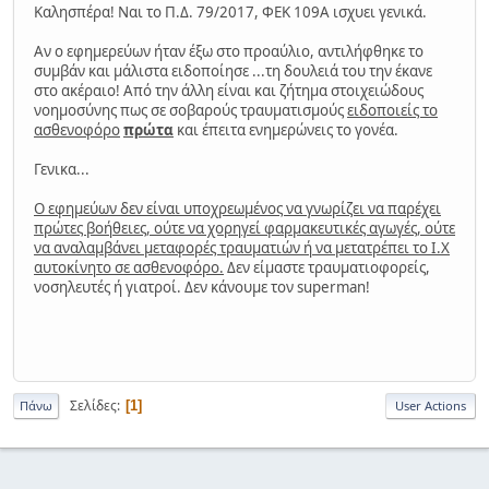
Καλησπέρα! Ναι το Π.Δ. 79/2017, ΦΕΚ 109Α ισχυει γενικά.
Αν ο εφημερεύων ήταν έξω στο προαύλιο, αντιλήφθηκε το
συμβάν και μάλιστα ειδοποίησε ...τη δουλειά του την έκανε
στο ακέραιο! Από την άλλη είναι και ζήτημα στοιχειώδους
νοημοσύνης πως σε σοβαρούς τραυματισμούς
ειδοποιείς το
ασθενοφόρο
πρώτα
και έπειτα ενημερώνεις το γονέα.
Γενικα...
Ο εφημεύων δεν είναι υποχρεωμένος να γνωρίζει να παρέχει
πρώτες βοήθειες, ούτε να χορηγεί φαρμακευτικές αγωγές, ούτε
να αναλαμβάνει μεταφορές τραυματιών ή να μετατρέπει το Ι.Χ
αυτοκίνητο σε ασθενοφόρο.
Δεν είμαστε τραυματιοφορείς,
νοσηλευτές ή γιατροί. Δεν κάνουμε τον superman!
Σελίδες
1
Πάνω
User Actions