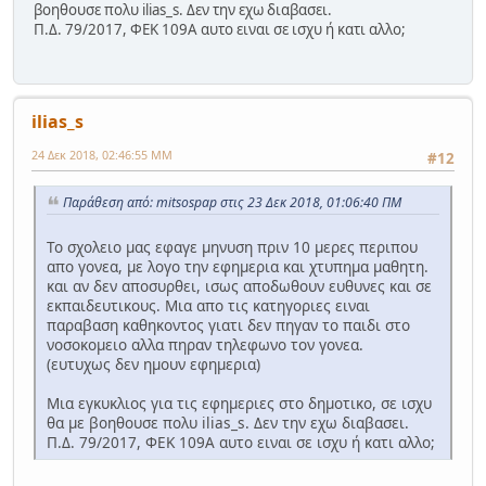
βοηθουσε πολυ ilias_s. Δεν την εχω διαβασει.
Π.Δ. 79/2017, ΦΕΚ 109Α αυτο ειναι σε ισχυ ή κατι αλλο;
ilias_s
24 Δεκ 2018, 02:46:55 ΜΜ
#12
Παράθεση από: mitsospap στις 23 Δεκ 2018, 01:06:40 ΠΜ
Το σχολειο μας εφαγε μηνυση πριν 10 μερες περιπου
απο γονεα, με λογο την εφημερια και χτυπημα μαθητη.
και αν δεν αποσυρθει, ισως αποδωθουν ευθυνες και σε
εκπαιδευτικους. Μια απο τις κατηγοριες ειναι
παραβαση καθηκοντος γιατι δεν πηγαν το παιδι στο
νοσοκομειο αλλα πηραν τηλεφωνο τον γονεα.
(ευτυχως δεν ημουν εφημερια)
Μια εγκυκλιος για τις εφημεριες στο δημοτικο, σε ισχυ
θα με βοηθουσε πολυ ilias_s. Δεν την εχω διαβασει.
Π.Δ. 79/2017, ΦΕΚ 109Α αυτο ειναι σε ισχυ ή κατι αλλο;