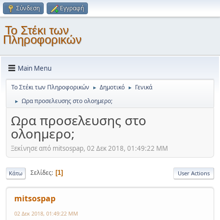
Σύνδεση
Εγγραφή
Το Στέκι των
Πληροφορικών
Main Menu
Το Στέκι των Πληροφορικών
Δημοτικό
Γενικά
►
►
Ωρα προσελευσης στο ολοημερο;
►
Ωρα προσελευσης στο
ολοημερο;
Ξεκίνησε από mitsospap, 02 Δεκ 2018, 01:49:22 ΜΜ
Σελίδες
1
Κάτω
User Actions
mitsospap
02 Δεκ 2018, 01:49:22 ΜΜ