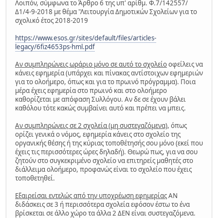
Λοιπόν, σύμφωνα το Άρθρο 6 της υπ' αρίθμ. Φ.7/142557/
Δ1/4-9-2018 με θέμα "Λειτουργία Δημοτικών Σχολείων για το
σχολικό έτος 2018-2019
https://www.esos.gr/sites/default/files/articles-
legacy/6fiz4653ps-hml.pdf
Αν συμπληρώνεις ωράριο μόνο σε αυτό το σχολείο
οφείλεις να
κάνεις εφημερία (υπάρχει και πίνακας αντίστοιχων εφημεριών
για το ολοήμερο, όπως και για το πρωινό πρόγραμμα). Ποια
μέρα έχεις εφημερία στο πρωινό και στο ολοήμερο
καθορίζεται με απόφαση Συλλόγου. Αν δε σε έχουν βάλει
καθόλου τότε κακώς συμβαίνει αυτό και πρέπει να μπεις.
Αν συμπληρώνεις σε 2 σχολεία (μη συστεγαζόμενα)
, όπως
ορίζει γενικά ο νόμος, εφημερία κάνεις στο σχολείο της
οργανικής θέσης ή της κύριας τοποθέτησής σου μόνο (εκεί που
έχεις τις περισσότερες ώρες δηλαδή). Θεωρώ πως, για να σου
ζητούν στο συγκεκριμένο σχολείο να επιτηρείς μαθητές στο
διάλλειμα ολοήμερο, προφανώς είναι το σχολείο που έχεις
τοποθετηθεί.
Εξαιρείσαι εντελώς από την υποχρέωση εφημερίας
ΑΝ
διδάσκεις σε 3 ή περισσότερα σχολεία εφόσον έστω το ένα
βρίσκεται σε άλλο χώρο τα άλλα 2 ΔΕΝ είναι συστεγαζόμενα.