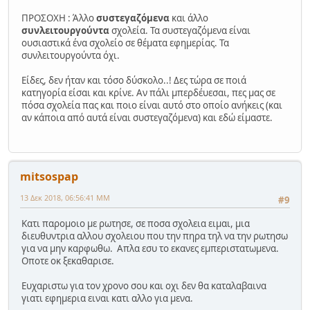
ΠΡΟΣΟΧΗ : Άλλο
συστεγαζόμενα
και άλλο
συνλειτουργούντα
σχολεία. Τα συστεγαζόμενα είναι
ουσιαστικά ένα σχολείο σε θέματα εφημερίας. Τα
συνλειτουργούντα όχι.
Είδες, δεν ήταν και τόσο δύσκολο..! Δες τώρα σε ποιά
κατηγορία είσαι και κρίνε. Αν πάλι μπερδέυεσαι, πες μας σε
πόσα σχολεία πας και ποιο είναι αυτό στο οποίο ανήκεις (και
αν κάποια από αυτά είναι συστεγαζόμενα) και εδώ είμαστε.
mitsospap
13 Δεκ 2018, 06:56:41 ΜΜ
#9
Κατι παρομοιο με ρωτησε, σε ποσα σχολεια ειμαι, μια
διευθυντρια αλλου σχολειου που την πηρα τηλ να την ρωτησω
για να μην καρφωθω. Απλα εσυ το εκανες εμπεριστατωμενα.
Οποτε οκ ξεκαθαρισε.
Ευχαριστω για τον χρονο σου και οχι δεν θα καταλαβαινα
γιατι εφημερια ειναι κατι αλλο για μενα.