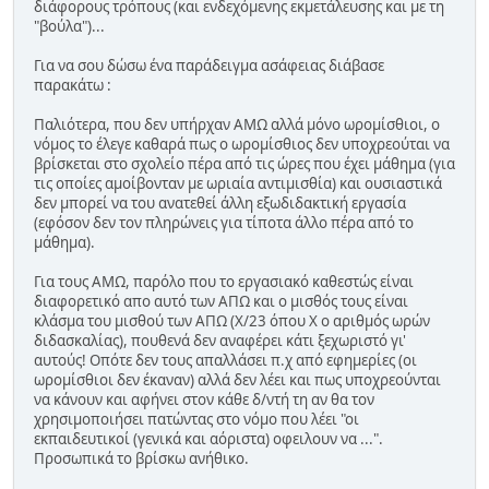
διάφορους τρόπους (και ενδεχόμενης εκμετάλευσης και με τη
"βούλα")...
Για να σου δώσω ένα παράδειγμα ασάφειας διάβασε
παρακάτω :
Παλιότερα, που δεν υπήρχαν ΑΜΩ αλλά μόνο ωρομίσθιοι, ο
νόμος το έλεγε καθαρά πως ο ωρομίσθιος δεν υποχρεούται να
βρίσκεται στο σχολείο πέρα από τις ώρες που έχει μάθημα (για
τις οποίες αμοίβονταν με ωριαία αντιμισθία) και ουσιαστικά
δεν μπορεί να του ανατεθεί άλλη εξωδιδακτική εργασία
(εφόσον δεν τον πληρώνεις για τίποτα άλλο πέρα από το
μάθημα).
Για τους ΑΜΩ, παρόλο που το εργασιακό καθεστώς είναι
διαφορετικό απο αυτό των ΑΠΩ και ο μισθός τους είναι
κλάσμα του μισθού των ΑΠΩ (Χ/23 όπου Χ ο αριθμός ωρών
διδασκαλίας), πουθενά δεν αναφέρει κάτι ξεχωριστό γι'
αυτούς! Οπότε δεν τους απαλλάσει π.χ από εφημερίες (οι
ωρομίσθιοι δεν έκαναν) αλλά δεν λέει και πως υποχρεούνται
να κάνουν και αφήνει στον κάθε δ/ντή τη αν θα τον
χρησιμοποιήσει πατώντας στο νόμο που λέει "οι
εκπαιδευτικοί (γενικά και αόριστα) οφειλουν να ...".
Προσωπικά το βρίσκω ανήθικο.