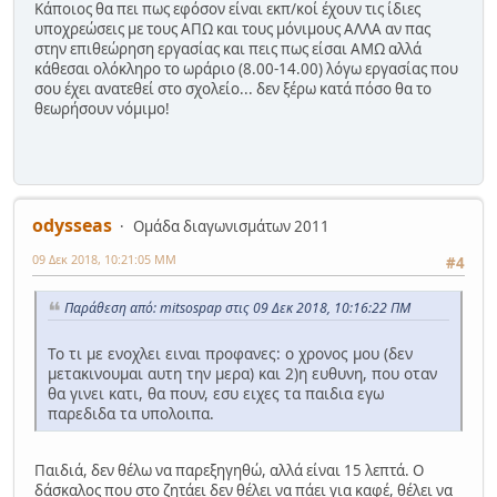
Κάποιος θα πει πως εφόσον είναι εκπ/κοί έχουν τις ίδιες
υποχρεώσεις με τους ΑΠΩ και τους μόνιμους ΑΛΛΑ αν πας
στην επιθεώρηση εργασίας και πεις πως είσαι ΑΜΩ αλλά
κάθεσαι ολόκληρο το ωράριο (8.00-14.00) λόγω εργασίας που
σου έχει ανατεθεί στο σχολείο... δεν ξέρω κατά πόσο θα το
θεωρήσουν νόμιμο!
odysseas
Ομάδα διαγωνισμάτων 2011
09 Δεκ 2018, 10:21:05 ΜΜ
#4
Παράθεση από: mitsospap στις 09 Δεκ 2018, 10:16:22 ΠΜ
Το τι με ενοχλει ειναι προφανες: ο χρονος μου (δεν
μετακινουμαι αυτη την μερα) και 2)η ευθυνη, που οταν
θα γινει κατι, θα πουν, εσυ ειχες τα παιδια εγω
παρεδιδα τα υπολοιπα.
Παιδιά, δεν θέλω να παρεξηγηθώ, αλλά είναι 15 λεπτά. Ο
δάσκαλος που στο ζητάει δεν θέλει να πάει για καφέ, θέλει να