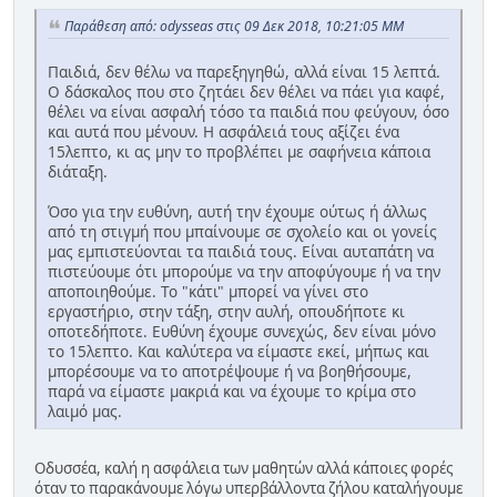
Παράθεση από: odysseas στις 09 Δεκ 2018, 10:21:05 ΜΜ
Παιδιά, δεν θέλω να παρεξηγηθώ, αλλά είναι 15 λεπτά.
Ο δάσκαλος που στο ζητάει δεν θέλει να πάει για καφέ,
θέλει να είναι ασφαλή τόσο τα παιδιά που φεύγουν, όσο
και αυτά που μένουν. Η ασφάλειά τους αξίζει ένα
15λεπτο, κι ας μην το προβλέπει με σαφήνεια κάποια
διάταξη.
Όσο για την ευθύνη, αυτή την έχουμε ούτως ή άλλως
από τη στιγμή που μπαίνουμε σε σχολείο και οι γονείς
μας εμπιστεύονται τα παιδιά τους. Είναι αυταπάτη να
πιστεύουμε ότι μπορούμε να την αποφύγουμε ή να την
αποποιηθούμε. Το "κάτι" μπορεί να γίνει στο
εργαστήριο, στην τάξη, στην αυλή, οπουδήποτε κι
οποτεδήποτε. Ευθύνη έχουμε συνεχώς, δεν είναι μόνο
το 15λεπτο. Και καλύτερα να είμαστε εκεί, μήπως και
μπορέσουμε να το αποτρέψουμε ή να βοηθήσουμε,
παρά να είμαστε μακριά και να έχουμε το κρίμα στο
λαιμό μας.
Οδυσσέα, καλή η ασφάλεια των μαθητών αλλά κάποιες φορές
όταν το παρακάνουμε λόγω υπερβάλλοντα ζήλου καταλήγουμε