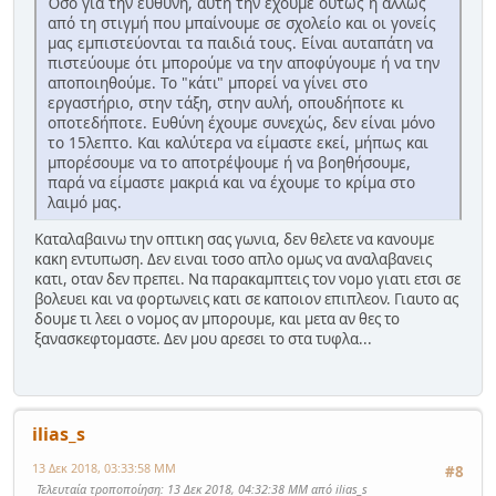
Όσο για την ευθύνη, αυτή την έχουμε ούτως ή άλλως
από τη στιγμή που μπαίνουμε σε σχολείο και οι γονείς
μας εμπιστεύονται τα παιδιά τους. Είναι αυταπάτη να
πιστεύουμε ότι μπορούμε να την αποφύγουμε ή να την
αποποιηθούμε. Το "κάτι" μπορεί να γίνει στο
εργαστήριο, στην τάξη, στην αυλή, οπουδήποτε κι
οποτεδήποτε. Ευθύνη έχουμε συνεχώς, δεν είναι μόνο
το 15λεπτο. Και καλύτερα να είμαστε εκεί, μήπως και
μπορέσουμε να το αποτρέψουμε ή να βοηθήσουμε,
παρά να είμαστε μακριά και να έχουμε το κρίμα στο
λαιμό μας.
Καταλαβαινω την οπτικη σας γωνια, δεν θελετε να κανουμε
κακη εντυπωση. Δεν ειναι τοσο απλο ομως να αναλαβανεις
κατι, οταν δεν πρεπει. Να παρακαμπτεις τον νομο γιατι ετσι σε
βολευει και να φορτωνεις κατι σε καποιον επιπλεον. Γιαυτο ας
δουμε τι λεει ο νομος αν μπορουμε, και μετα αν θες το
ξανασκεφτομαστε. Δεν μου αρεσει το στα τυφλα...
ilias_s
13 Δεκ 2018, 03:33:58 ΜΜ
#8
Τελευταία τροποποίηση
: 13 Δεκ 2018, 04:32:38 ΜΜ από ilias_s