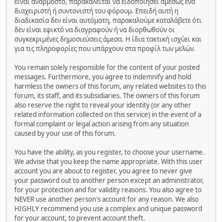
είναι ανάρμοστο, παρακαλείται να ειδοποιήσει αμέσως ένα
διαχειριστή ή συντονιστή του φόρουμ. Επειδή αυτή η
διαδικασία δεν είναι αυτόματη, παρακαλούμε καταλάβετε ότι
δεν είναι εφικτό να διαγραφούν ή να διορθωθούν οι
συγκεκριμένες δημοσιεύσεις άμεσα. Η ίδια τακτική ισχύει και
για τις πληροφορίες που υπάρχουν στα προφίλ των μελών.
You remain solely responsible for the content of your posted
messages. Furthermore, you agree to indemnify and hold
harmless the owners of this forum, any related websites to this
forum, its staff, and its subsidiaries. The owners of this forum
also reserve the right to reveal your identity (or any other
related information collected on this service) in the event of a
formal complaint or legal action arising from any situation
caused by your use of this forum.
You have the ability, as you register, to choose your username.
We advise that you keep the name appropriate. With this user
account you are about to register, you agree to never give
your password out to another person except an administrator,
for your protection and for validity reasons. You also agree to
NEVER use another person's account for any reason. We also
HIGHLY recommend you use a complex and unique password
for your account, to prevent account theft.