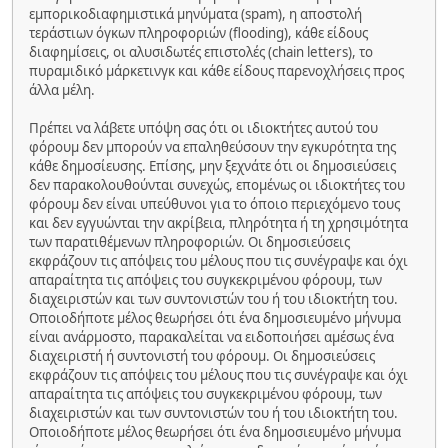
εμπορικοδιαφημιστικά μηνύματα (spam), η αποστολή
τεράστιων όγκων πληροφοριών (flooding), κάθε είδους
διαφημίσεις, οι αλυσιδωτές επιστολές (chain letters), το
πυραμιδικό μάρκετινγκ και κάθε είδους παρενοχλήσεις προς
άλλα μέλη.
Πρέπει να λάβετε υπόψη σας ότι οι ιδιοκτήτες αυτού του
φόρουμ δεν μπορούν να επαληθεύσουν την εγκυρότητα της
κάθε δημοσίευσης. Επίσης, μην ξεχνάτε ότι οι δημοσιεύσεις
δεν παρακολουθούνται συνεχώς, επομένως οι ιδιοκτήτες του
φόρουμ δεν είναι υπεύθυνοι για το όποιο περιεχόμενο τους
και δεν εγγυώνται την ακρίβεια, πληρότητα ή τη χρησιμότητα
των παρατιθέμενων πληροφοριών. Οι δημοσιεύσεις
εκφράζουν τις απόψεις του μέλους που τις συνέγραψε και όχι
απαραίτητα τις απόψεις του συγκεκριμένου φόρουμ, των
διαχειριστών και των συντονιστών του ή του ιδιοκτήτη του.
Οποιοδήποτε μέλος θεωρήσει ότι ένα δημοσιευμένο μήνυμα
είναι ανάρμοστο, παρακαλείται να ειδοποιήσει αμέσως ένα
διαχειριστή ή συντονιστή του φόρουμ. Οι δημοσιεύσεις
εκφράζουν τις απόψεις του μέλους που τις συνέγραψε και όχι
απαραίτητα τις απόψεις του συγκεκριμένου φόρουμ, των
διαχειριστών και των συντονιστών του ή του ιδιοκτήτη του.
Οποιοδήποτε μέλος θεωρήσει ότι ένα δημοσιευμένο μήνυμα