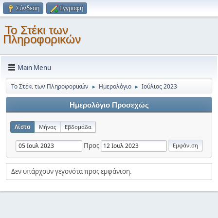
Σύνδεση
Εγγραφή
Το Στέκι των
Πληροφορικών
Main Menu
Το Στέκι των Πληροφορικών
Ημερολόγιο
Ιούλιος 2023
►
►
Ημερολόγιο Προσεχώς
Λίστα
Μήνας
Εβδομάδα
Προς
Δεν υπάρχουν γεγονότα προς εμφάνιση.