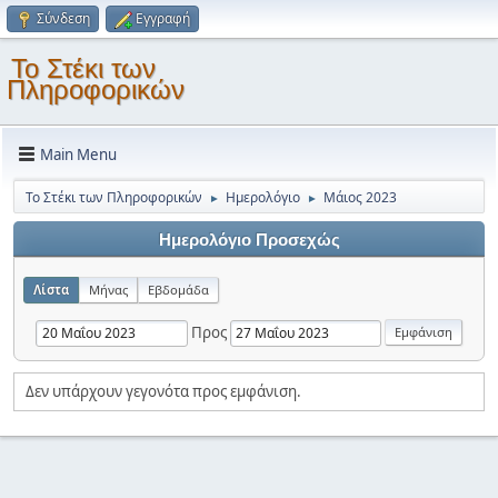
Σύνδεση
Εγγραφή
Το Στέκι των
Πληροφορικών
Main Menu
Το Στέκι των Πληροφορικών
Ημερολόγιο
Μάιος 2023
►
►
Ημερολόγιο Προσεχώς
Λίστα
Μήνας
Εβδομάδα
Προς
Δεν υπάρχουν γεγονότα προς εμφάνιση.