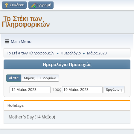
Σύνδεση
Εγγραφή
Το Στέκι των
Πληροφορικών
Main Menu
Το Στέκι των Πληροφορικών
Ημερολόγιο
Μάιος 2023
►
►
Ημερολόγιο Προσεχώς
Λίστα
Μήνας
Εβδομάδα
Προς
Holidays
Mother's Day (14 Μαΐου)