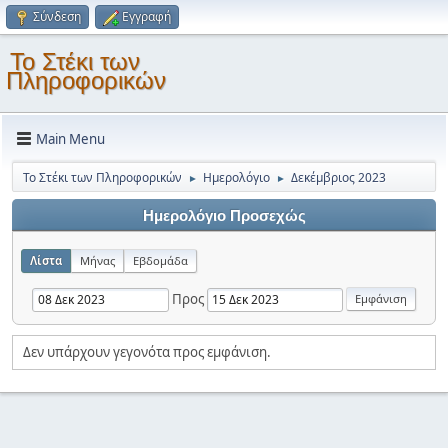
Σύνδεση
Εγγραφή
Το Στέκι των
Πληροφορικών
Main Menu
Το Στέκι των Πληροφορικών
Ημερολόγιο
Δεκέμβριος 2023
►
►
Ημερολόγιο Προσεχώς
Λίστα
Μήνας
Εβδομάδα
Προς
Δεν υπάρχουν γεγονότα προς εμφάνιση.