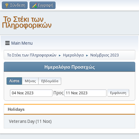
Σύνδεση
Εγγραφή
Το Στέκι των
Πληροφορικών
Main Menu
Το Στέκι των Πληροφορικών
Ημερολόγιο
Νοέμβριος 2023
►
►
Ημερολόγιο Προσεχώς
Λίστα
Μήνας
Εβδομάδα
Προς
Holidays
Veterans Day (11 Νοε)