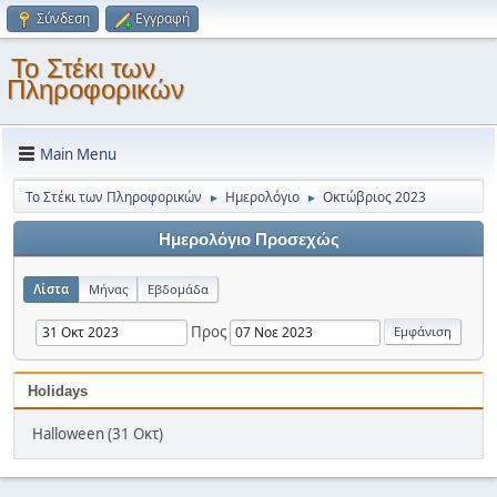
Σύνδεση
Εγγραφή
Το Στέκι των
Πληροφορικών
Main Menu
Το Στέκι των Πληροφορικών
Ημερολόγιο
Οκτώβριος 2023
►
►
Ημερολόγιο Προσεχώς
Λίστα
Μήνας
Εβδομάδα
Προς
Holidays
Halloween (31 Οκτ)