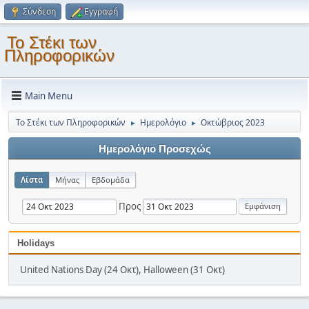
Σύνδεση
Εγγραφή
Το Στέκι των
Πληροφορικών
Main Menu
Το Στέκι των Πληροφορικών
Ημερολόγιο
Οκτώβριος 2023
►
►
Ημερολόγιο Προσεχώς
Λίστα
Μήνας
Εβδομάδα
Προς
Holidays
United Nations Day (24 Οκτ), Halloween (31 Οκτ)