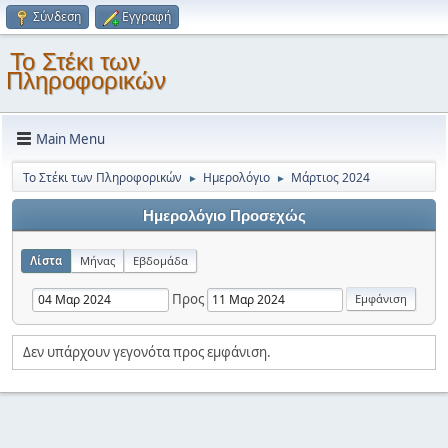
Σύνδεση
Εγγραφή
Το Στέκι των
Πληροφορικών
Main Menu
Το Στέκι των Πληροφορικών
Ημερολόγιο
Μάρτιος 2024
►
►
Ημερολόγιο Προσεχώς
Λίστα
Μήνας
Εβδομάδα
Προς
Δεν υπάρχουν γεγονότα προς εμφάνιση.