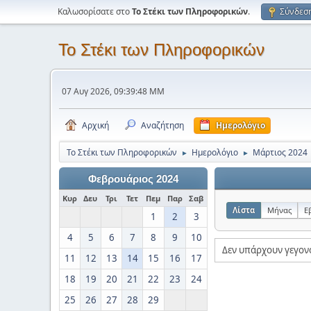
Καλωσορίσατε στο
Το Στέκι των Πληροφορικών
.
Σύνδεσ
Το Στέκι των Πληροφορικών
07 Αυγ 2026, 09:39:48 ΜΜ
Αρχική
Αναζήτηση
Ημερολόγιο
Το Στέκι των Πληροφορικών
Ημερολόγιο
Μάρτιος 2024
►
►
Φεβρουάριος 2024
Κυρ
Δευ
Τρι
Τετ
Πεμ
Παρ
Σαβ
Λίστα
Μήνας
Ε
1
2
3
4
5
6
7
8
9
10
Δεν υπάρχουν γεγον
11
12
13
14
15
16
17
18
19
20
21
22
23
24
25
26
27
28
29