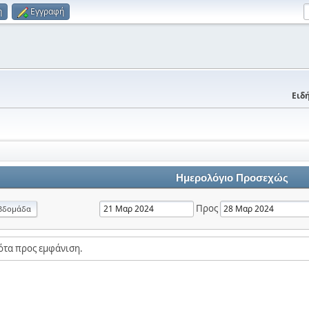
η
Εγγραφή
Ειδή
Ημερολόγιο Προσεχώς
Προς
βδομάδα
ότα προς εμφάνιση.