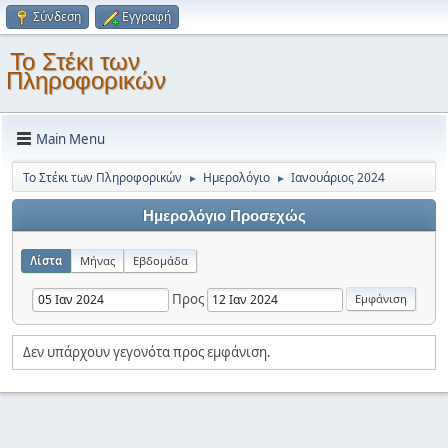
Σύνδεση
Εγγραφή
Το Στέκι των
Πληροφορικών
Main Menu
Το Στέκι των Πληροφορικών
Ημερολόγιο
Ιανουάριος 2024
►
►
Ημερολόγιο Προσεχώς
Λίστα
Μήνας
Εβδομάδα
Προς
Δεν υπάρχουν γεγονότα προς εμφάνιση.