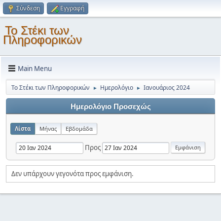
Σύνδεση
Εγγραφή
Το Στέκι των
Πληροφορικών
Main Menu
Το Στέκι των Πληροφορικών
Ημερολόγιο
Ιανουάριος 2024
►
►
Ημερολόγιο Προσεχώς
Λίστα
Μήνας
Εβδομάδα
Προς
Δεν υπάρχουν γεγονότα προς εμφάνιση.