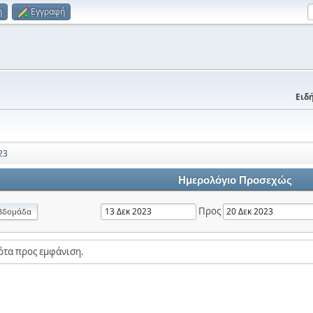
η
Εγγραφή
Ειδή
23
Ημερολόγιο Προσεχώς
Προς
βδομάδα
ότα προς εμφάνιση.