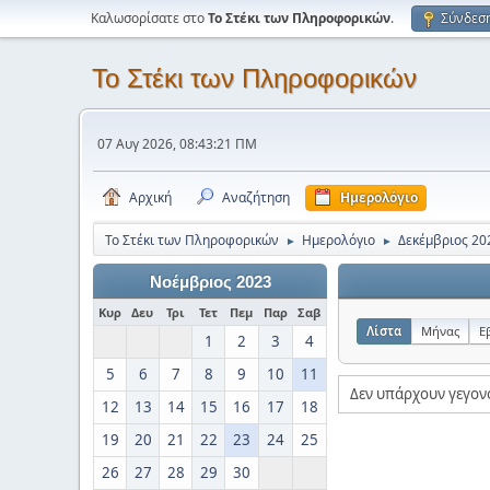
Καλωσορίσατε στο
Το Στέκι των Πληροφορικών
.
Σύνδεσ
Το Στέκι των Πληροφορικών
07 Αυγ 2026, 08:43:21 ΠΜ
Αρχική
Αναζήτηση
Ημερολόγιο
Το Στέκι των Πληροφορικών
Ημερολόγιο
Δεκέμβριος 20
►
►
Νοέμβριος 2023
Κυρ
Δευ
Τρι
Τετ
Πεμ
Παρ
Σαβ
Λίστα
Μήνας
Ε
1
2
3
4
5
6
7
8
9
10
11
Δεν υπάρχουν γεγον
12
13
14
15
16
17
18
19
20
21
22
23
24
25
26
27
28
29
30