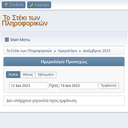
Σύνδεση
Εγγραφή
Το Στέκι των
Πληροφορικών
Main Menu
Το Στέκι των Πληροφορικών
Ημερολόγιο
Δεκέμβριος 2023
►
►
Ημερολόγιο Προσεχώς
Λίστα
Μήνας
Εβδομάδα
Προς
Δεν υπάρχουν γεγονότα προς εμφάνιση.