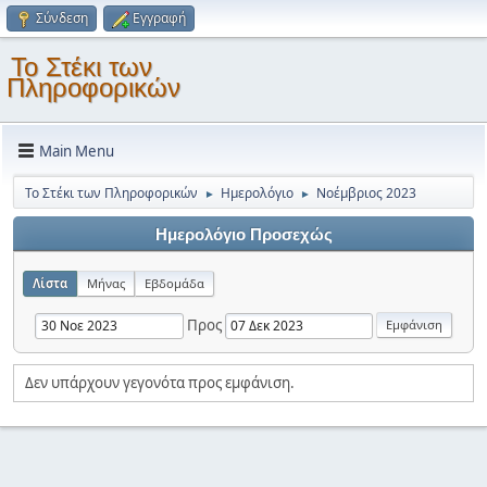
Σύνδεση
Εγγραφή
Το Στέκι των
Πληροφορικών
Main Menu
Το Στέκι των Πληροφορικών
Ημερολόγιο
Νοέμβριος 2023
►
►
Ημερολόγιο Προσεχώς
Λίστα
Μήνας
Εβδομάδα
Προς
Δεν υπάρχουν γεγονότα προς εμφάνιση.