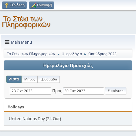
Σύνδεση
Εγγραφή
Το Στέκι των
Πληροφορικών
Main Menu
Το Στέκι των Πληροφορικών
Ημερολόγιο
Οκτώβριος 2023
►
►
Ημερολόγιο Προσεχώς
Λίστα
Μήνας
Εβδομάδα
Προς
Holidays
United Nations Day (24 Οκτ)