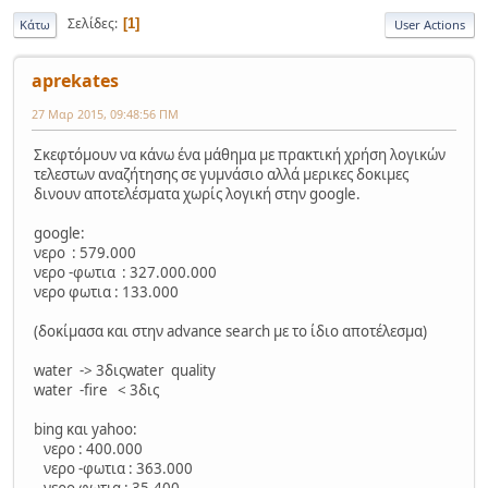
Σελίδες
1
Κάτω
User Actions
aprekates
27 Μαρ 2015, 09:48:56 ΠΜ
Σκεφτόμουν να κάνω ένα μάθημα με πρακτική χρήση λογικών
τελεστων αναζήτησης σε γυμνάσιο αλλά μερικες δοκιμες
δινουν αποτελέσματα χωρίς λογική στην google.
google:
νερο : 579.000
νερο -φωτια : 327.000.000
νερο φωτια : 133.000
(δοκίμασα και στην advance search με το ίδιο αποτέλεσμα)
water -> 3διςwater quality
water -fire < 3δις
bing και yahoo:
νερο : 400.000
νερο -φωτια : 363.000
νερο φωτια : 35.400