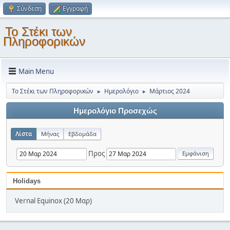
Σύνδεση
Εγγραφή
Το Στέκι των
Πληροφορικών
Main Menu
Το Στέκι των Πληροφορικών
Ημερολόγιο
Μάρτιος 2024
►
►
Ημερολόγιο Προσεχώς
Λίστα
Μήνας
Εβδομάδα
Προς
Holidays
Vernal Equinox (20 Μαρ)